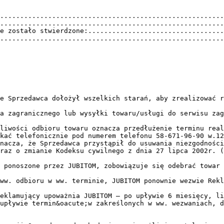
.........................................................
........................................................
e zostało stwierdzone:..................................
........................................................
e Sprzedawca dołożył wszelkich starań, aby zrealizować r
a zagranicznego lub wysyłki towaru/usługi do serwisu zag
liwości odbioru towaru oznacza przedłużenie terminu real
nacza, że Sprzedawca przystąpił do usuwania niezgodności
raz o zmianie Kodeksu cywilnego z dnia 27 lipca 2002r. (
 ponoszone przez JUBITOM, zobowiązuje się odebrać towar 
ww. odbioru w ww. terminie, JUBITOM ponownie wezwie Rekl
eklamujący upoważnia JUBITOM – po upływie 6 miesięcy, li
upływie termin&oacute;w zakreślonych w ww. wezwaniach, d