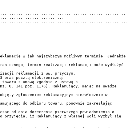
........................................................
.......................................................
............................
........................................................
eklamację w jak najszybszym możliwym terminie. Jednakże
ranicznego, termin realizacji reklamacji może wydłużyć
izacji reklamacji z ww. przyczyn.
 towaru z umową zgodnie z ustawą o
Dz. U. 141 poz. 1176). Reklamujący, mając na uwadze
objęty zgłoszeniem reklamacyjnym niezwłocznie w
amującego do odbioru towaru, ponownie zakreślając
cząc od dnia doręczenia pierwszego powiadomienia o
o przyjęcia, iż Reklamujący z własnej woli wyzbył się