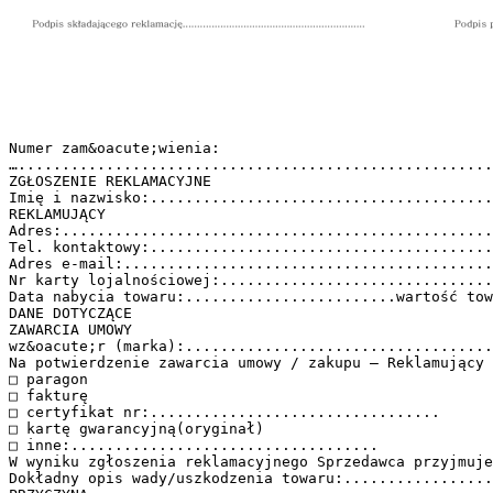
Numer zam&oacute;wienia:
…......................................................
ZGŁOSZENIE REKLAMACYJNE
Imię i nazwisko:.......................................
REKLAMUJĄCY
Adres:.................................................
Tel. kontaktowy:.......................................
Adres e-mail:..........................................
Nr karty lojalnościowej:...............................
Data nabycia towaru:........................wartość tow
DANE DOTYCZĄCE
ZAWARCIA UMOWY
wz&oacute;r (marka):...................................
Na potwierdzenie zawarcia umowy / zakupu – Reklamujący 
□ paragon
□ fakturę
□ certyfikat nr:.................................
□ kartę gwarancyjną(oryginał)
□ inne:...................................
W wyniku zgłoszenia reklamacyjnego Sprzedawca przyjmuje
Dokładny opis wady/uszkodzenia towaru:................