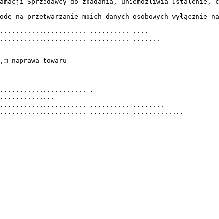
amacji Sprzedawcy do zbadania, uniemożliwia ustalenie, c
odę na przetwarzanie moich danych osobowych wyłącznie na
......................................
.........................................
,□ naprawa towaru
........................
..............
..........................................