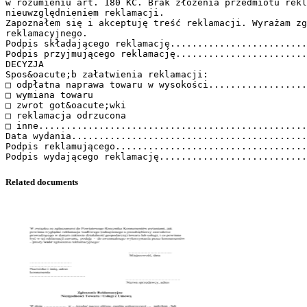
w rozumieniu art. 180 KC. Brak złożenia przedmiotu rekl
nieuwzględnieniem reklamacji.
Zapoznałem się i akceptuję treść reklamacji. Wyrażam zg
reklamacyjnego.
Podpis składającego reklamację.........................
Podpis przyjmującego reklamację........................
DECYZJA
Spos&oacute;b załatwienia reklamacji:
□ odpłatna naprawa towaru w wysokości..................
□ wymiana towaru
□ zwrot got&oacute;wki
□ reklamacja odrzucona
□ inne.................................................
Data wydania...........................................
Podpis reklamującego...................................
Related documents