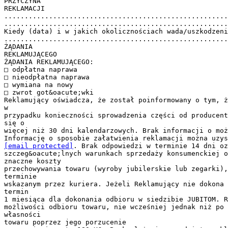
PRZYCZYNA
REKLAMACJI
......................................................
.......................................................
Kiedy (data) i w jakich okolicznościach wada/uszkodzeni
.......................................................
ŻĄDANIA
REKLAMUJĄCEGO
ŻĄDANIA REKLAMUJĄCEGO:
□ odpłatna naprawa
□ nieodpłatna naprawa
□ wymiana na nowy
□ zwrot got&oacute;wki
Reklamujący oświadcza, że został poinformowany o tym, ż
w
przypadku konieczności sprowadzenia części od producent
się o
więcej niż 30 dni kalendarzowych. Brak informacji o moż
[email protected]
. Brak odpowiedzi w terminie 14 dni oz
szczeg&oacute;lnych warunkach sprzedaży konsumenckiej o
znaczne koszty
przechowywania towaru (wyroby jubilerskie lub zegarki),
terminie
wskazanym przez kuriera. Jeżeli Reklamujący nie dokona 
termin
1 miesiąca dla dokonania odbioru w siedzibie JUBITOM. R
możliwości odbioru towaru, nie wcześniej jednak niż po 
własności
towaru poprzez jego porzucenie