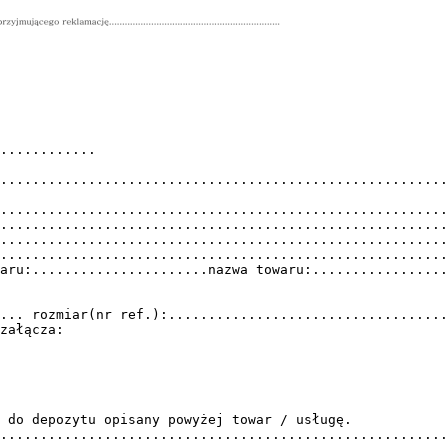
............
........................................................
........................................................
........................................................
........................................................
........................................................
aru:......................nazwa towaru:.................
... rozmiar(nr ref.):...................................
załącza:
 do depozytu opisany powyżej towar / usługę.
.........................................................