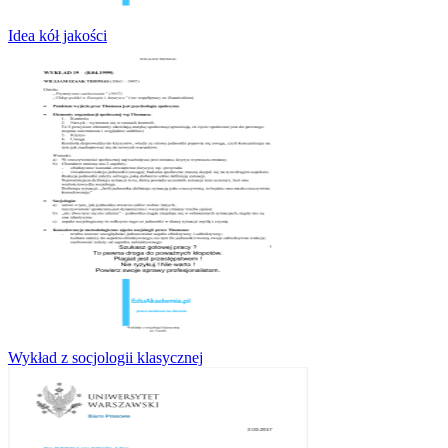
Idea kół jakości
Wykład z socjologii klasycznej