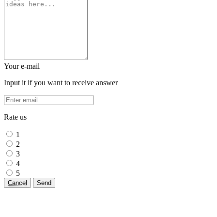
Your e-mail
Input it if you want to receive answer
Rate us
1
2
3
4
5
Cancel
Send