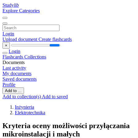
Study
lib
Explore Categories
Login
Upload document
Create flashcards
×
Login
Flashcards
Collections
Documents
Last activity
My documents
Saved documents
Profile
Add to ...
Add to collection(s)
Add to saved
Inżynieria
Elektrotechnika
Kryteria oceny możliwości przyłączania
mikroinstalacji i małych