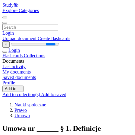
Study
lib
Explore Categories
Login
Upload document
Create flashcards
×
Login
Flashcards
Collections
Documents
Last activity
My documents
Saved documents
Profile
Add to ...
Add to collection(s)
Add to saved
Nauki społeczne
Prawo
Umowa
Umowa nr ______ § 1. Definicje