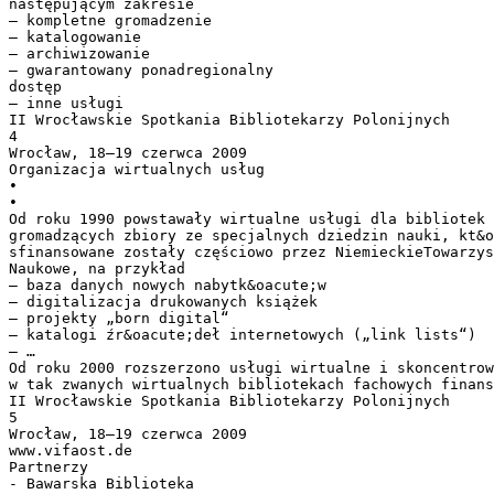
następującym zakresie
– kompletne gromadzenie
– katalogowanie
– archiwizowanie
– gwarantowany ponadregionalny
dostęp
– inne usługi
II Wrocławskie Spotkania Bibliotekarzy Polonijnych
4
Wrocław, 18–19 czerwca 2009
Organizacja wirtualnych usług
•
•
Od roku 1990 powstawały wirtualne usługi dla bibliotek
gromadzących zbiory ze specjalnych dziedzin nauki, kt&o
sfinansowane zostały częściowo przez NiemieckieTowarzys
Naukowe, na przykład
– baza danych nowych nabytk&oacute;w
– digitalizacja drukowanych książek
– projekty „born digital“
– katalogi źr&oacute;deł internetowych („link lists“)
– …
Od roku 2000 rozszerzono usługi wirtualne i skoncentrow
w tak zwanych wirtualnych bibliotekach fachowych finans
II Wrocławskie Spotkania Bibliotekarzy Polonijnych
5
Wrocław, 18–19 czerwca 2009
www.vifaost.de
Partnerzy
- Bawarska Biblioteka