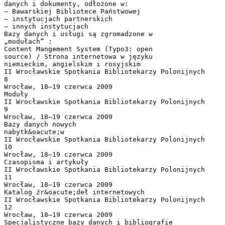
danych i dokumenty, odłożone w:
– Bawarskiej Bibliotece Państwowej
– instytucjach partnerskich
– innych instytucjach
Bazy danych i usługi są zgromadzone w
„modułach“ :
Content Mangement System (Typo3: open
source) / Strona internetowa w języku
niemieckim, angielskim i rosyjskim
II Wrocławskie Spotkania Bibliotekarzy Polonijnych
8
Wrocław, 18–19 czerwca 2009
Moduły
II Wrocławskie Spotkania Bibliotekarzy Polonijnych
9
Wrocław, 18–19 czerwca 2009
Bazy danych nowych
nabytk&oacute;w
II Wrocławskie Spotkania Bibliotekarzy Polonijnych
10
Wrocław, 18–19 czerwca 2009
Czasopisma i artykuły
II Wrocławskie Spotkania Bibliotekarzy Polonijnych
11
Wrocław, 18–19 czerwca 2009
Katalog źr&oacute;deł internetowych
II Wrocławskie Spotkania Bibliotekarzy Polonijnych
12
Wrocław, 18–19 czerwca 2009
Specjalistyczne bazy danych i bibliografie