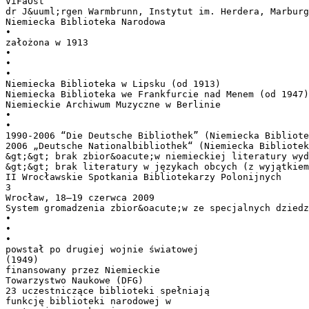
ViFaOst
dr J&uuml;rgen Warmbrunn, Instytut im. Herdera, Marburg
Niemiecka Biblioteka Narodowa
•
założona w 1913
•
•
•
Niemiecka Biblioteka w Lipsku (od 1913)
Niemiecka Biblioteka we Frankfurcie nad Menem (od 1947)
Niemieckie Archiwum Muzyczne w Berlinie
•
•
1990-2006 “Die Deutsche Bibliothek” (Niemiecka Bibliote
2006 „Deutsche Nationalbibliothek“ (Niemiecka Bibliotek
&gt;&gt; brak zbior&oacute;w niemieckiej literatury wyd
&gt;&gt; brak literatury w językach obcych (z wyjątkiem
II Wrocławskie Spotkania Bibliotekarzy Polonijnych
3
Wrocław, 18–19 czerwca 2009
System gromadzenia zbior&oacute;w ze specjalnych dziedz
•
•
•
powstał po drugiej wojnie światowej
(1949)
finansowany przez Niemieckie
Towarzystwo Naukowe (DFG)
23 uczestniczące biblioteki spełniają
funkcję biblioteki narodowej w