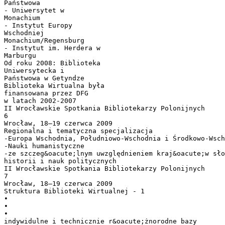
Państwowa
- Uniwersytet w
Monachium
- Instytut Europy
Wschodniej
Monachium/Regensburg
- Instytut im. Herdera w
Marburgu
Od roku 2008: Biblioteka
Uniwersytecka i
Państwowa w Getyndze
Biblioteka Wirtualna była
finansowana przez DFG
w latach 2002-2007
II Wrocławskie Spotkania Bibliotekarzy Polonijnych
6
Wrocław, 18–19 czerwca 2009
Regionalna i tematyczna specjalizacja
-Europa Wschodnia, Południowo-Wschodnia i Środkowo-Wsch
-Nauki humanistyczne
-ze szczeg&oacute;lnym uwzględnieniem kraj&oacute;w sło
historii i nauk politycznych
II Wrocławskie Spotkania Bibliotekarzy Polonijnych
7
Wrocław, 18–19 czerwca 2009
Struktura Biblioteki Wirtualnej - 1
•
•
•
indywidulne i technicznie r&oacute;żnorodne bazy