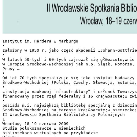
Instytut im. Herdera w Marburgu
•
założony w 1950 r. jako część akademii „Johann-Gottfrie
•
W latach 50-tych i 60-tych zajmował się gł&oacute;wnie 
w Europie Środkowo-Wschodniej jak n.p. Śląsk, Pomorze, 
Prusy …
•
Od lat 70-tych specializuje się jako instytut badawczy 
Środkowo-Wschodniej (Polska, Czechy, Słowacja, Estonia,
•
„instytucja naukowej infrastruktury“ i członek Towarzys
finansowany przez rząd federalny i 16 kraj&oacute;w zwi
•
posiada m.i. największą bibliotekę specjalną z dziedzin
Środkowo-Wschodniej na terenie kraj&oacute;w niemieckoj
II Wrocławskie Spotkania Bibliotekarzy Polonijnych
1
Wrocław, 18–19 czerwca 2009
Studia polskoznawcze w niemieckich
bibliotekach wirtualnych na przykładzie