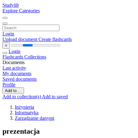
Study
lib
Explore Categories
Login
Upload document
Create flashcards
×
Login
Flashcards
Collections
Documents
Last activity
My documents
Saved documents
Profile
Add to ...
Add to collection(s)
Add to saved
Inżynieria
Informatyka
Zarządzanie danymi
prezentacja