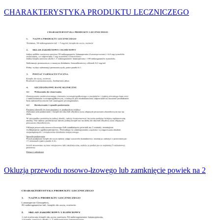
CHARAKTERYSTYKA PRODUKTU LECZNICZEGO
Okluzja przewodu nosowo-łzowego lub zamknięcie powiek na 2