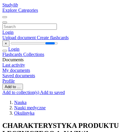
Study
lib
Explore Categories
Login
Upload document
Create flashcards
×
Login
Flashcards
Collections
Documents
Last activity
My documents
Saved documents
Profile
Add to ...
Add to collection(s)
Add to saved
Nauka
Nauki medyczne
Okulistyka
CHARAKTERYSTYKA PRODUKTU