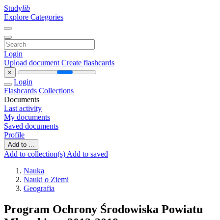
Study
lib
Explore Categories
Login
Upload document
Create flashcards
×
Login
Flashcards
Collections
Documents
Last activity
My documents
Saved documents
Profile
Add to ...
Add to collection(s)
Add to saved
Nauka
Nauki o Ziemi
Geografia
Program Ochrony Środowiska Powiatu