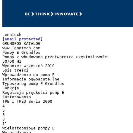
[email protected]
GRUNDFOS KATALOG
www.lenntech.com
Pompy E Grundfos
Pompy z wbudowaną przetwornicą częstotliwości
50/60 Hz
Wydanie: wrzesień 2010
Spis treści
Wprowadzenie do pomp E
Informacje og&oacute;lne
Typoszereg pomp E Grundfos
Funkcje
Regulacja prędkości pomp E
Zastosowania
TPE i TPED Seria 2000
4
5
5
8
11
Wielostopniowe pompy E
Wprowadzenie