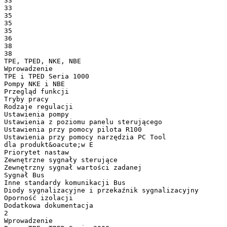
33
33
35
35
35
36
38
38
TPE, TPED, NKE, NBE
Wprowadzenie
TPE i TPED Seria 1000
Pompy NKE i NBE
Przegląd funkcji
Tryby pracy
Rodzaje regulacji
Ustawienia pompy
Ustawienia z poziomu panelu sterującego
Ustawienia przy pomocy pilota R100
Ustawienia przy pomocy narzędzia PC Tool
dla produkt&oacute;w E
Priorytet nastaw
Zewnętrzne sygnały sterujące
Zewnętrzny sygnał wartości zadanej
Sygnał Bus
Inne standardy komunikacji Bus
Diody sygnalizacyjne i przekaźnik sygnalizacyjny
Oporność izolacji
Dodatkowa dokumentacja
2
Wprowadzenie