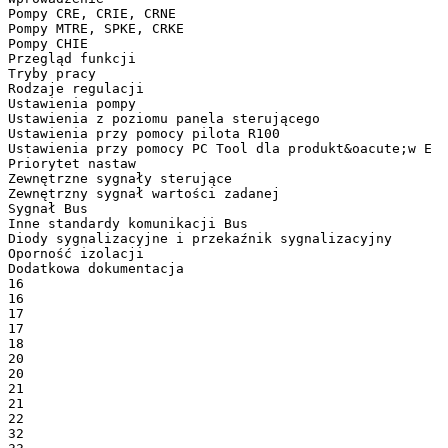
Pompy CRE, CRIE, CRNE
Pompy MTRE, SPKE, CRKE
Pompy CHIE
Przegląd funkcji
Tryby pracy
Rodzaje regulacji
Ustawienia pompy
Ustawienia z poziomu panela sterującego
Ustawienia przy pomocy pilota R100
Ustawienia przy pomocy PC Tool dla produkt&oacute;w E
Priorytet nastaw
Zewnętrzne sygnały sterujące
Zewnętrzny sygnał wartości zadanej
Sygnał Bus
Inne standardy komunikacji Bus
Diody sygnalizacyjne i przekaźnik sygnalizacyjny
Oporność izolacji
Dodatkowa dokumentacja
16
16
17
17
18
20
20
21
21
22
32