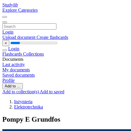
Study
lib
Explore Categories
Login
Upload document
Create flashcards
×
Login
Flashcards
Collections
Documents
Last activity
My documents
Saved documents
Profile
Add to ...
Add to collection(s)
Add to saved
Inżynieria
Elektrotechnika
Pompy E Grundfos