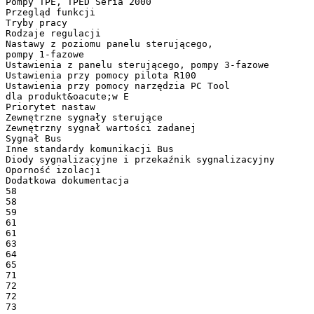
Pompy TPE, TPED Seria 2000
Przegląd funkcji
Tryby pracy
Rodzaje regulacji
Nastawy z poziomu panelu sterującego,
pompy 1-fazowe
Ustawienia z panelu sterującego, pompy 3-fazowe
Ustawienia przy pomocy pilota R100
Ustawienia przy pomocy narzędzia PC Tool
dla produkt&oacute;w E
Priorytet nastaw
Zewnętrzne sygnały sterujące
Zewnętrzny sygnał wartości zadanej
Sygnał Bus
Inne standardy komunikacji Bus
Diody sygnalizacyjne i przekaźnik sygnalizacyjny
Oporność izolacji
Dodatkowa dokumentacja
58
58
59
61
61
63
64
65
71
72
72
73