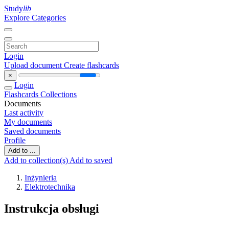
Study
lib
Explore Categories
Login
Upload document
Create flashcards
×
Login
Flashcards
Collections
Documents
Last activity
My documents
Saved documents
Profile
Add to ...
Add to collection(s)
Add to saved
Inżynieria
Elektrotechnika
Instrukcja obsługi