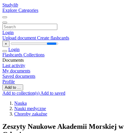
Study
lib
Explore Categories
Login
Upload document
Create flashcards
×
Login
Flashcards
Collections
Documents
Last activity
My documents
Saved documents
Profile
Add to ...
Add to collection(s)
Add to saved
Nauka
Nauki medyczne
Choroby zakaźne
Zeszyty Naukowe Akademii Morskiej w