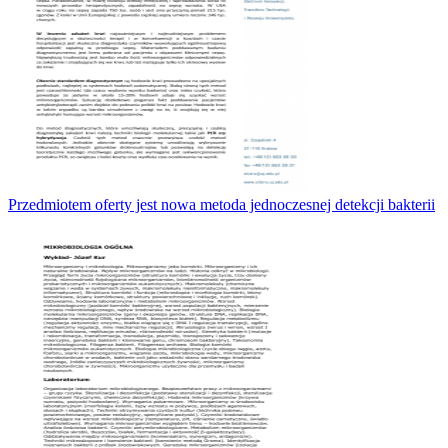
Przedmiotem oferty jest nowa metoda jednoczesnej detekcji bakterii