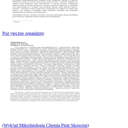
Poż ytecżne organiżmy
(Wyk³ad Mikrobiologia Chemia Piotr Skowron)