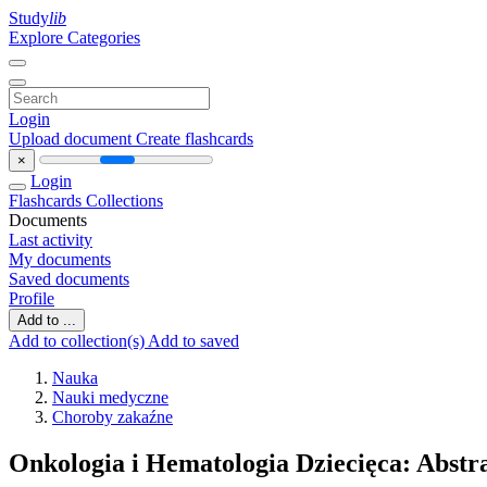
Study
lib
Explore Categories
Login
Upload document
Create flashcards
×
Login
Flashcards
Collections
Documents
Last activity
My documents
Saved documents
Profile
Add to ...
Add to collection(s)
Add to saved
Nauka
Nauki medyczne
Choroby zakaźne
Onkologia i Hematologia Dziecięca: Abstr