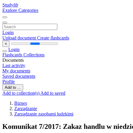
Study
lib
Explore Categories
Login
Upload document
Create flashcards
×
Login
Flashcards
Collections
Documents
Last activity
My documents
Saved documents
Profile
Add to ...
Add to collection(s)
Add to saved
Biznes
Zarządzanie
Zarządzanie zasobami ludzkimi
Komunikat 7/2017: Zakaz handlu w niedzie