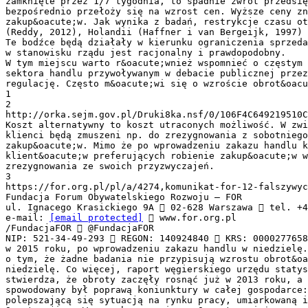
zamknięte przez 1/7 tygodnia, to spadnie zwrot przedsi
bezpośrednio przełoży się na wzrost cen. Wyższe ceny zn
zakup&oacute;w. Jak wynika z badań, restrykcje czasu ot
(Reddy, 2012), Holandii (Haffner i van Bergeijk, 1997) 
Te bodźce będą działały w kierunku ograniczenia sprzeda
w stanowisku rządu jest racjonalny i prawdopodobny.
W tym miejscu warto r&oacute;wnież wspomnieć o częstym 
sektora handlu przywoływanym w debacie publicznej przez
regulację. Często m&oacute;wi się o wzroście obrot&oacu
1
2
http://orka.sejm.gov.pl/Druki8ka.nsf/0/106F4C649219510
Koszt alternatywny to koszt utraconych możliwość. W zwi
klienci będą zmuszeni np. do zrezygnowania z sobotnieg
zakup&oacute;w. Mimo że po wprowadzeniu zakazu handlu k
klient&oacute;w preferujących robienie zakup&oacute;w w
zrezygnowania ze swoich przyzwyczajeń.
3
https://for.org.pl/pl/a/4274,komunikat-for-12-falszywyc
Fundacja Forum Obywatelskiego Rozwoju – FOR
ul. Ignacego Krasickiego 9A  02-628 Warszawa  tel. +4
e-mail:
[email protected]
 www.for.org.pl /FundacjaFOR  @FundacjaFOR NIP: 521-34-49-293  REGON: 140924840  KRS: 0000277658 w 2015 roku, po wprowadzeniu zakazu handlu w niedzielę. Rzadko wspomina się jednak o tym, że żadne badania nie przypisują wzrostu obrot&oacute;w na Węgrzech zakazowi handlu w niedzielę. Co więcej, raport węgierskiego urzędu statystycznego „Hungary 2015” wyraźnie stwierdza, że obroty zaczęły rosnąć już w 2013 roku, a ich dalszy wzrost w 2015 roku spowodowany był poprawą koniunktury w całej gospodarce: wzrostem płac realnych, polepszającą się sytuacją na rynku pracy, umiarkowaną inflacją i spadkiem cen ropy 4. O sytuacji na Węgrzech wspomniano r&oacute;wnież w przypisie w rządowym stanowisku. b) Zmniejszenie konkurencyjności sklep&oacute;w znajdujących się przy granicy z Niemcami „Możliwe zmniejszenie konkurencyjności polskich przedsiębiorstw wobec firm zagranicznych, zwłaszcza tych z sąsiadujących z Polską kraj&oacute;w UE (np. dużych sklep&oacute;w handlowych zlokalizowanych przy granicy z Niemcami, gdzie obostrzenia dla handlu w niedzielę obowiązują).” Zakaz handlu w niedzielę ograniczy przychody polskich sklep&oacute;w przy zachodniej granicy, a tym samym wpływy budżetu państwa z tytułu podatku VAT. Obecnie wielu Niemc&oacute;w z przygranicznych miejscowości robi zakupy w Polsce, korzystając nie tylko z niższych cen, ale i otwarcia polskich sklep&oacute;w w niedzielę, co obszernie opisano w analizie FOR 12/2016 4. Wniosek autora stanowiska rządowego jest słuszny i zgodny z wnioskami wynikającymi z publikacji FOR. c) Zakaz handlu w niedzielę faworyzuje małe indywidualne sklepy „Zwiększenie ochrony małych, niezależnych sklep&oacute;w (z reguły zamkniętych w niedziele) przed konkurencją większych sieci.” FOR w dotychczasowych publikacjach zwracał uwagę na fakt, że zakaz handlu w niedzielę niesłusznie faworyzuje małe indywidualne sklepy, kosztem większych bardziej wydajnych przedsiębiorstw. Skutkuje to ograniczeniem wzrostu produktywności sektora, a co za tym idzie wolniejszym wzrostem płac w sektorze. Wpływa to r&oacute;wnież niekorzystnie na konsument&oacute;w, kt&oacute;rzy zmuszeni są do kupowania w niedzielę w małych indywidualnych sklepach, często oferujących wyższe ceny czy produkty niższej jakości niż największe sklepy. Faworyzowanie małych indywidualnych sklep&oacute;w przez prawodawcę jest r&oacute;wnież szkodliwe dla pracownik&oacute;w, ponieważ te sklepy najczęściej dopuszczają się nadużyć wobec zatrudnionych. Przykładowo zaniżenie lub niewypłacenie wynagrodzenia i dodatku za pracę w godzinach nadliczbowych stwierdzono w 2013 roku wobec 13% pracownik&oacute;w małych sklep&oacute;w, a w roku 2014 wobec prawie 24% (Państwowa Inspekcja Pracy, 2015)5. 4 https://for.org.pl/pl/a/4109,analiza-for-zakaz-handlu-w-niedziele-szkodliwy-dla-konsumentow-pracownikowi-sektora-handlu 5 https://for.org.pl/pl/a/4109,analiza-for-zakaz-handlu-w-niedziele-szkodliwy-dla-konsumentow-pracownikowi-sektora-handlu strona 2 d) Sankcje dla przedsiębiorc&oacute;w łamiących zakaz handlu w niedzielę „Projektowane sankcje należy uznać za nadmiernie surowe w stosunku do dobra, jakie ma podlegać ochronie.” Projekt ustawy przedstawiony przez związkowc&oacute;w przewiduje drastyczną i nieadekwatną sankcję karną do 2 lat pozbawienia wolności za prowadzenie handlu w niedzielę. Taka kara grozi za prowadzenie samochodu pod wpływem alkoholu, groźbę popełnienia przestępstwa wobec innej osoby i produkcję dziecięcej pornografii. To zbyt surowa kara na co FOR zwracał uwagę w publikacjach. 2. Wpływ wprowadzenia zakazu handlu w niedzielę na rynek pracy w Polsce a) Redukcja zatrudnienia w sektorze handlu „Ostateczny efekt dla rynku pracy, w tym poziomu zatrudnienia w handlu, zależeć będzie od indywidualnych zachowań przedsiębiorc&oacute;w i konsument&oacute;w. Nie przewiduje się zwiększenia liczby os&oacute;b bezrobotnych w konsekwencji zmiany przepis&oacute;w. W obecnej stosunkowo dobrej sytuacji na rynku pracy, (..) można przypuszczać, że osoby, kt&oacute;re stracą pracę w jednym miejscu, powinny szybko znaleźć inne zajęcie.” Stanowisko rządu oparte jest o założenie, że dobra sytuacja na rynku pracy jest stała i nie ulegnie zmianie w przyszłości. Mimo że autor tekstu poprawnie ocenia, że wpływ regulacji na rynek pracy będzie zależny od „indywidualnych zachowań przedsiębiorc&oacute;w i konsument&oacute;w” to zdaje się ignorować zjawisko występowania cykli koniunkturalnych w gospodarce, a także zapomina, że sytuacja na rynku pracy jest zr&oacute;żnicowana w r&oacute;żnych częściach kraju. Tw&oacute;rca rządowego stanowiska podkreśla, że w obecnej sytuacji na rynku pracy wprowadzenie zakazu handlu w niedzielę nie doprowadzi do redukcji zatrudnienia, ponieważ zwiększą się przepływy pracownik&oacute;w pomiędzy firmami branży, a w niekt&oacute;rych przypadkach zostanie zmniejszony wymiar pracy zatrudnionych. To założenie jest prawdziwe tylko pod warunkiem, że zostanie utrzymana dobra koniunktura na rynku pracy. Jednak nawet w&oacute;wczas regulacja będzie wiązała się z dotkliwymi kosztami dostosowawczymi po stronie zwalnianych pracownik&oacute;w, a pogorszenie sytuacji na rynku pracy spowoduje spadek zatrudnienia w branży. Z przeglądu badań empirycznych przeprowadzonego przez FOR 5 wynika, że w większości zbadanych przypadk&oacute;w, ograniczenia dni i godzin otwarcia sklep&oacute;w prowadziły do ograniczenia zatrudnienia. Według badań, restrykcje czasu otwarcia sklep&oacute;w przyczyniały się do spadku zatrudnienia w Holandii (Centraal Planbureau, 1995), Niemczech (Pilat, 1997), Kanadzie (Skuterud, 2005; Burda i Weil, 2005 (o 5-12%)) i USA (Goos, 2004; Burda i Weil, 2005). PwC (2016) w związku z wprowadzeniem zakazu handlu w niedzielę w Polsce przyjmuje spadek zatrudnienia o 36,4 tys. os&oacute;b, z czego 21,2 tys. w samym handlu. Pozostałe osoby mogą stracić pracę w usługach, kt&oacute;re są zależne od działania handlu w niedzielę, takich jak sprzątanie, ochrona, gastronomia i inne usługi w centrach handlowych. Jest to sp&oacute;jne z wynikami badań zagranicznych. W związku z tym, zakaz handlu w niedzielę jest kolejną niebezpieczną ingerencją państwa w rynek pracy, kt&oacute;ra podobnie jak skokowe podniesienie płacy minimalnej, wprowadzenie strona 3 minimalnej stawki godzinowej, obniżenie wieku emerytalnego i program 500+ może przyczynić się do ograniczenia zatrudnienia. b) Sytuacja os&oacute;b preferujących pracę w niedzielę „Osoby, kt&oacute;re chcą pracować w niedziele, a w konsekwencji zmian prawnych nie będą mogły kontynuować dotychczasowej pracy, będą szukały zatrudnienia w innych miejscach. W obecnej sytuacji na rynku pracy znalezienie innego zajęcia w niedziele nie powinno być problemem, jednak nie można wykluczyć, że może to być trudne na części lokalnych rynk&oacute;w pracy.” Rząd, podobnie jak FOR w dotychczasowych publikacjach, zwraca uwagę na sytuację os&oacute;b, kt&oacute;re chcą lub muszą (np. w związku ze studiami) pracować w niedzielę. Stanowisko rządu bagatelizuje jednak problem, kolejny raz powołując się na tzw. „rynek pracownika” i dobrą sytuację na rynku pracy. Trzeba jednak pamiętać, że dobra koniunktura nie będzie trwać wiecznie, a poszukiwanie nowej pracy zawsze wiąże się z pewnym wysiłkiem i stresem, na kt&oacute;ry młodzi pracownicy będą skazani wyłącznie z powodu prawnej regulacji. W wyniku zakazu handlu w niedzielę ta relatywnie słabsza grupa zawodowa poniesie nier&oacute;wnomiernie wysokie koszty. Ponadto stwierdzenie „znalezienie innego zajęcia w niedziele nie powinno być problemem” pokazuje hipokryzję stanowiska rządowego - rządzący z jednej strony popierają zakaz handlu w niedzielę, żeby pracownicy mogli odpocząć, z drugiej strony przekonują, że ludzie chcący pracować w niedzielę znajdą zatrudnienie np. w gastronomii lub w kulturze. To niesp&oacute;jność i niesłuszne faworyzowanie jednej wybranej grupy pracownik&oacute;w. c) Płace w sektorze handlu „Proponowane zmiany przepis&oacute;w będą miały niewielki wpływ na wysokość wynagrodzeń. (…) Biorąc pod uwagę inne wprowadzane i obowiązujące regulacje, w szczeg&oacute;lności podniesienie minimalnego wynagrodzenia za pracę do 2 tys. zł, oraz wprowadzenie minimalnej stawki godzinowej dla um&oacute;w - zleceń, a także dobrą sytuację gospodarczą, og&oacute;łem można się spodziewać dalszego wzrostu poziomu wynagrodzeń w sektorze handlu najbliższym roku.” „Wynagrodzenia w sektorze handlu mogą rosnąć wolniej niż gdyby nie wprowadzano ograniczeń w handlu w niedziele, jednak r&oacute;żnice są zbyt małe, by można je było w spos&oacute;b precyzyjny oszacować (zmiany wynagrodzeń wynikają z jednoczesnego działania wielu r&oacute;żnych czynnik&oacute;w, niekt&oacute;re z nich są trudne do przewidzenia).” Płace w gospodarce zależą od produktywności i rosną wraz z nią, ponieważ większa produktywność oznacza, że pracownik wytwarza większą wartość dodaną dla pracodawcy. Produktywność bierze się nie tylko z nakładu pracy pracownik&oacute;w, ale przede wszystkim z poprawy organizacji pracy (np. efekty skali w większych sklepach/sieciach obniżające udział koszt&oacute;w stałych, bardziej r&oacute;wnomierne rozłożenie zakup&oacute;w klient&oacute;w w tygodniu), czy z udostępnianego pracownikowi przez pracodawcę kapitału (np. organizacja kas strona 4 umożliwiająca szybszą obsługę klienta, lepiej dostosowane oprogramowanie). Zakaz handlu w niedzielę to regulacja chroniąca mniej produktywne, indywidualne, małe sklepy przed konkurencją, kt&oacute;ra przyczyni się do obniżenia og&oacute;lnego wzrost poziomu produktywności sektora, a tym samym płac jego pracownik&oacute;w. W związku z tym wniosek autora stanowiska jest słuszny i zgodny z tym, o czym FOR pisał w m.in. w analizie 12/2016 6 - płace pracownik&oacute;w sektora będą rosnąć wolniej niż bez wprowadzenia takiego zakazu. W argumentacji stanowiska rządu niesłusznie duże zasługi w spodziewanym wzroście wynagrodzeń przypisuje się regulacji rynku pracy w postaci podwyższenia płacy minimalnej. To produktywność, a nie państwowe regulacje, w najwię