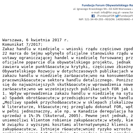
Warszawa, 6 kwietnia 2017 r.
Komunikat 7/2017:
Zakaz handlu w niedzielę – wnioski rządu częściowo zgod
22 marca do Sejmu wpłynęło oficjalne stanowisko rządu w
ustawy ograniczającej handel w niedzielę forsowanej prz
oficjalne poparcie dla obywatelskiego projektu, jednak 
zawiera wiele punkt&oacute;w krytyki, częściowo zbieżny
Obywatelskiego Rozwoju w dotychczasowych publikacjach w
zakazu handlu w niedzielę zar&oacute;wno na konsument&o
pracownik&oacute;w sektora handlu detalicznego. Poniższ
się do najważniejszych skutk&oacute;w wprowadzenia now
zar&oacute;wno we wcześniejszych publikacjach FOR jak i
1. Wpływ wprowadzenia zakazu handlu w niedzielę na syt
a) Spadek obrot&oacute;w przedsiębiorstw sektora handlu
„Możliwy spadek przychod&oacute;w w sklepach zlokalizow
W literaturze, kt&oacute;rej przeglądu dokonał FOR, wpł
w pełni jednoznaczny, ale np. w Kanadzie deregulacja ha
sprzedaż o 1%-3% (Skuterud, 2005). Pewne jest jednak, ż
uniemożliwi klientom robienie zakup&oacute;w wtedy, kie
W związku z wyższymi kosztami alternatywnymi2 klienci m
zakup&oacute;w. Istnieje r&oacute;wnież ryzyko wzrostu 