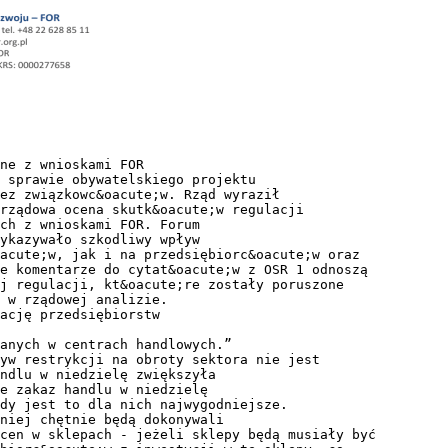
ne z wnioskami FOR
 sprawie obywatelskiego projektu
ez związkowc&oacute;w. Rząd wyraził
rządowa ocena skutk&oacute;w regulacji
ch z wnioskami FOR. Forum
ykazywało szkodliwy wpływ
acute;w, jak i na przedsiębiorc&oacute;w oraz
e komentarze do cytat&oacute;w z OSR 1 odnoszą
ej regulacji, kt&oacute;re zostały poruszone
 w rządowej analizie.
uację przedsiębiorstw
anych w centrach handlowych.”
yw restrykcji na obroty sektora nie jest
ndlu w niedzielę zwiększyła
e zakaz handlu w niedzielę
dy jest to dla nich najwygodniejsze.
niej chętnie będą dokonywali
cen w sklepach - jeżeli sklepy będą musiały być