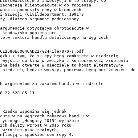
ębiorc&oacute;w z inwestycji w te sklepy, co
iechęcają klient&oacute;w do robienia
warcia podnosiły ceny w Niemczech
i Szwecji (Civildepartment, 1991)3.
ży, dlatego argument podniesiony
argumencie dotyczącym obrot&oacute;w
 środowiska popierające
te;w sektora handlu detalicznego na Węgrzech
CC12580EC0046AD22/%24File/870-s.pdf
ązku z tym, że sklepy będą zamknięte w niedzielę
o wyjścia do kina w związku z koniecznością zrobienia
ina będą otwarte w niedzielę to koszt alternatywny
 niedzielę będzie wyższy, ponieważ będą oni zmuszeni do
h-argumentow-za-zakazem-handlu-w-niedziele
8 22 628 85 11