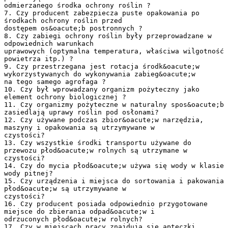
odmierzanego środka ochrony roślin ?
7. Czy producent zabezpiecza puste opakowania po
środkach ochrony roślin przed
dostępem os&oacute;b postronnych ?
8. Czy zabiegi ochrony roślin były przeprowadzane w
odpowiednich warunkach
uprawowych (optymalna temperatura, właściwa wilgotność
powietrza itp.) ?
9. Czy przestrzegana jest rotacja środk&oacute;w
wykorzystywanych do wykonywania zabieg&oacute;w
na tego samego agrofaga ?
10. Czy był wprowadzany organizm pożyteczny jako
element ochrony biologicznej ?
11. Czy organizmy pożyteczne w naturalny spos&oacute;b
zasiedlają uprawy roślin pod osłonami?
12. Czy używane podczas zbior&oacute;w narzędzia,
maszyny i opakowania są utrzymywane w
czystości?
13. Czy wszystkie środki transportu używane do
przewozu płod&oacute;w rolnych są utrzymane w
czystości?
14. Czy do mycia płod&oacute;w używa się wody w klasie
wody pitnej?
15. Czy urządzenia i miejsca do sortowania i pakowania
płod&oacute;w są utrzymywane w
czystości?
16. Czy producent posiada odpowiednio przygotowane
miejsce do zbierania odpad&oacute;w i
odrzuconych płod&oacute;w rolnych?
17. Czy w miejscach pracy znajdują się apteczki