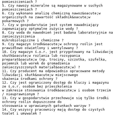
pomieszczeniach ?
5. Czy nawozy mineralne są magazynowane w suchych
pomieszczeniach ?
6. Czy wykonano analizę chemiczną nawoz&oacute;w
organicznych na zawartość składnik&oacute;w
pokarmowych ?
7. Czy w gospodarstwie jest system nawadniający
zapewniający optymalne zużycie wody ?
8. Czy woda do nawodnień jest badana laboratoryjnie na
zanieczyszczenia
mikrobiologiczne i chemiczne ?
9. Czy magazyn środk&oacute;w ochrony roślin jest
prawidłowo oświetlony i wentylowany ?
10. Czy magazyn ś.o.r. jest przygotowany na likwidację
skutk&oacute;w rozlania lub rozsypania
preparat&oacute;w (np. trociny, szczotka, szufelka,
pojemnik lub worek do gromadzenia
zanieczyszczonych materiał&oacute;w) ?
11. Czy producent ma odpowiednio opracowane metody
likwidacji skutk&oacute;w miejscowego
skażenia środkami ochrony ?
12. Czy jest ograniczony dostęp do kluczy i magazynu
ze ś.o.r. osobom bez przeszkolenia
w zakresie stosowania środk&oacute;w i osobom trzecim
/ nieuprawnionym ?
13. Czy w gospodarstwie przechowuje się tylko środki
ochrony roślin dopuszczone do
stosowania w uprawianych gatunkach warzyw ?
14. Czy wszyscy pracownicy mają dostęp do czystych
toalet i umywalek ?