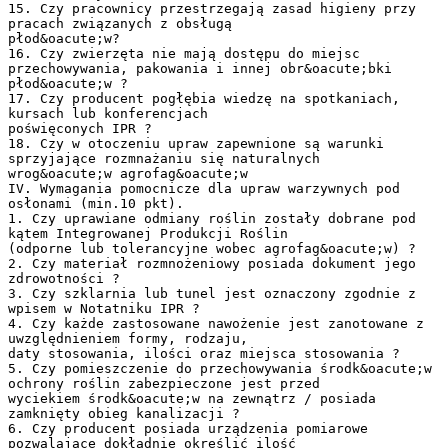
15. Czy pracownicy przestrzegają zasad higieny przy
pracach związanych z obsługą
płod&oacute;w?
16. Czy zwierzęta nie mają dostępu do miejsc
przechowywania, pakowania i innej obr&oacute;bki
płod&oacute;w ?
17. Czy producent pogłębia wiedzę na spotkaniach,
kursach lub konferencjach
poświęconych IPR ?
18. Czy w otoczeniu upraw zapewnione są warunki
sprzyjające rozmnażaniu się naturalnych
wrog&oacute;w agrofag&oacute;w
IV. Wymagania pomocnicze dla upraw warzywnych pod
osłonami (min.10 pkt).
1. Czy uprawiane odmiany roślin zostały dobrane pod
kątem Integrowanej Produkcji Roślin
(odporne lub tolerancyjne wobec agrofag&oacute;w) ?
2. Czy materiał rozmnożeniowy posiada dokument jego
zdrowotności ?
3. Czy szklarnia lub tunel jest oznaczony zgodnie z
wpisem w Notatniku IPR ?
4. Czy każde zastosowane nawożenie jest zanotowane z
uwzględnieniem formy, rodzaju,
daty stosowania, ilości oraz miejsca stosowania ?
5. Czy pomieszczenie do przechowywania środk&oacute;w
ochrony roślin zabezpieczone jest przed
wyciekiem środk&oacute;w na zewnątrz / posiada
zamknięty obieg kanalizacji ?
6. Czy producent posiada urządzenia pomiarowe
pozwalające dokładnie określić ilość