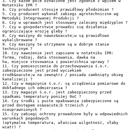
3. Czy każde pole oznaczone jest zgodnie z wpisem w
Notatniku IPR ?
4. Czy producent stosuje prawidłowy płodozmian ?
5. Czy producent wykonał zabiegi agrotechniczne wg
Metodyki Integrowanej Produkcji ?
6. Czy w uprawach jest stosowany zalecany międzyplon ?
7. Czy w gospodarstwie prowadzi się działania
ograniczające erozję gleby ?
8. Czy maszyny do nawoz&oacute;w są prawidłowo
wykalibrowane ?
9. Czy maszyny te utrzymane są w dobrym stanie
technicznym ?
10. Czy nawożenie jest zapisane w notatniku IPR:
forma, rodzaj, data stosowania, dawka na
ha, miejsce stosowania i powierzchnia uprawy ?
11. Czy pomieszczenie do przechowywania ś.o.r.
zabezpieczone jest przed wyciekiem
środk&oacute;w na zewnątrz / posiada zamknięty obieg
kanalizacji ?
12. Czy w magazynie ś.o.r. są urządzenia pomiarowe do
dokładnego ich odmierzania ?
13. Czy magazyn ś.o.r. jest zabezpieczony przed
spadkami temperatury poniżej 0oC ?
14. Czy środki i puste opakowania zabezpieczone są
przed dostępem os&oacute;b trzecich /
nieuprawnionych ?
15. Czy zabiegi ochrony prowadzone były w odpowiednich
warunkach pogodowych
(optymalna temperatura, właściwa wilgotność, słaby
wiatr) ?