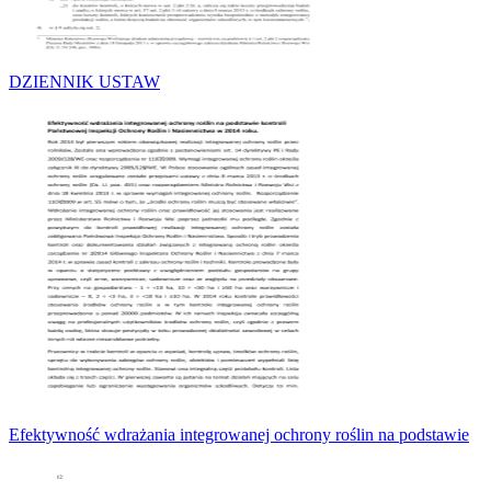
DZIENNIK USTAW
Efektywność wdrażania integrowanej ochrony roślin na podstawie