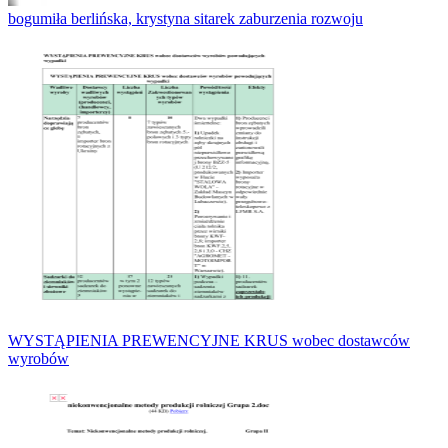
bogumiła berlińska, krystyna sitarek zaburzenia rozwoju
WYSTĄPIENIA PREWENCYJNE KRUS wobec dostawców
wyrobów