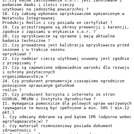
17.Czy każde zastosowanie ś.o.r. jest zanotowane z
podaniem dawki i ilości cieczy
użytkowej na jednostkę powierzchni ?
18. Czy zabieg wykonano opryskiwaczem wymienionym w
Notatniku Integrowanej
Produkcji Roślin i czy posiada on certyfikat ?
19. Czy przestrzegane są okresy prewencji i karencji,
zgodnie z zapisami w etykiecie ś.o.r. ?
20. Czy opryskiwacze są sprawne i mają aktualne
badania techniczne ?
21. Czy prowadzona jest kalibracja opryskiwacza przed
sezonem i w trakcie sezonu
opryskiwań ?
22. Czy nadmiar cieczy użytkowej usuwany jest zgodnie
z przepisami ?
23. Czy są zapewnione odpowiednie warunki dla rozwoju
i ochrony pożytecznych
organizm&oacute;w ?
24. Czy producent prenumeruje czasopismo ogrodnicze
poświęcone uprawianym gatunkom
roślin ?
25. Czy producent korzysta z internetu ze stron
GIORiN, MRiRW i Instytutu Ogrodnictwa ?
II. Wymagania pomocnicze dla polowych upraw warzywnych
(wymaganie te muszą być spełnione w min. 50% ( min.12
pkt.)
1. Czy odmiany dobrane są pod kątem IPR (odporne wobec
agrofag&oacute;w) ?
2. Czy materiał rozmnożeniowy posiada dokument
zdrowotności ?