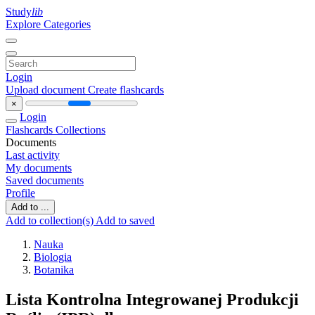
Study
lib
Explore Categories
Login
Upload document
Create flashcards
×
Login
Flashcards
Collections
Documents
Last activity
My documents
Saved documents
Profile
Add to ...
Add to collection(s)
Add to saved
Nauka
Biologia
Botanika
Lista Kontrolna Integrowanej Produkcji