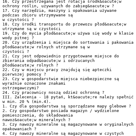
16. Czy przestrzegana jest rotacja środk&oacute;w
ochrony roślin, używanych do zabieg&oacute;w ?
17. Czy narzędzia, maszyny i opakowania używane
podczas zbioru utrzymywane są
w czystości ?
18. Czy środki transportu do przewozu płod&oacute;w
utrzymane są w czystości
19. Czy do mycia płod&oacute;w używa się wody w klasie
wody pitnej ?
20. Czy urządzenia i miejsca do sortowania i pakowania
płod&oacute;w rolnych utrzymane są w
czystości ?
21. Czy jest odpowiednio przygotowane miejsce do
zbierania odpad&oacute;w i odrzucanych
płod&oacute;w rolnych ?
22. Czy w miejscu pracy znajdują się apteczki
pierwszej pomocy ?
23. Czy w gospodarstwie miejsca niebezpieczne są
wyraźnie oznaczone znakami
ostrzegawczymi?
24. Czy pracownicy noszą odzież ochronną ?
III. Zalecenia - 18 pytań, kt&oacute;re należy spełnić
w min. 20 % (min.4).
1. Czy dla gospodarstwa są sporządzane mapy glebowe ?
2. Czy gospodarstwo posiada magazyn / wydzielone
pomieszczenia, do składowania
nawoz&oacute;w mineralnych ?
3. Czy nawozy mineralne są magazynowane w oryginalnych
opakowaniach ?
4. Czy nawozy mineralne są magazynowane w czystych