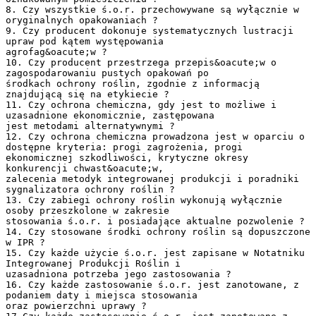
8. Czy wszystkie ś.o.r. przechowywane są wyłącznie w
oryginalnych opakowaniach ?
9. Czy producent dokonuje systematycznych lustracji
upraw pod kątem występowania
agrofag&oacute;w ?
10. Czy producent przestrzega przepis&oacute;w o
zagospodarowaniu pustych opakowań po
środkach ochrony roślin, zgodnie z informacją
znajdującą się na etykiecie ?
11. Czy ochrona chemiczna, gdy jest to możliwe i
uzasadnione ekonomicznie, zastępowana
jest metodami alternatywnymi ?
12. Czy ochrona chemiczna prowadzona jest w oparciu o
dostępne kryteria: progi zagrożenia, progi
ekonomicznej szkodliwości, krytyczne okresy
konkurencji chwast&oacute;w,
zalecenia metodyk integrowanej produkcji i poradniki
sygnalizatora ochrony roślin ?
13. Czy zabiegi ochrony roślin wykonują wyłącznie
osoby przeszkolone w zakresie
stosowania ś.o.r. i posiadające aktualne pozwolenie ?
14. Czy stosowane środki ochrony roślin są dopuszczone
w IPR ?
15. Czy każde użycie ś.o.r. jest zapisane w Notatniku
Integrowanej Produkcji Roślin i
uzasadniona potrzeba jego zastosowania ?
16. Czy każde zastosowanie ś.o.r. jest zanotowane, z
podaniem daty i miejsca stosowania
oraz powierzchni uprawy ?