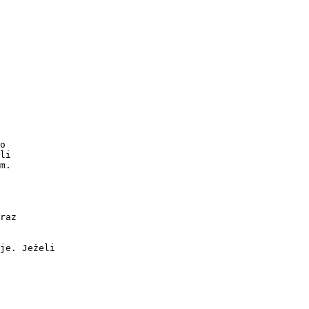
o
li
m.
raz
je. Jeżeli