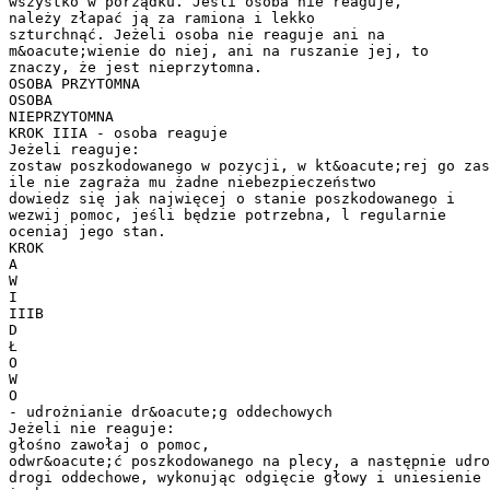
wszystko w porządku. Jeśli osoba nie reaguje,
należy złapać ją za ramiona i lekko
szturchnąć. Jeżeli osoba nie reaguje ani na
m&oacute;wienie do niej, ani na ruszanie jej, to
znaczy, że jest nieprzytomna.
OSOBA PRZYTOMNA
OSOBA
NIEPRZYTOMNA
KROK IIIA - osoba reaguje
Jeżeli reaguje:
zostaw poszkodowanego w pozycji, w kt&oacute;rej go zas
ile nie zagraża mu żadne niebezpieczeństwo
dowiedz się jak najwięcej o stanie poszkodowanego i
wezwij pomoc, jeśli będzie potrzebna, l regularnie
oceniaj jego stan.
KROK
A
W
I
IIIB
D
Ł
O
W
O
- udrożnianie dr&oacute;g oddechowych
Jeżeli nie reaguje:
głośno zawołaj o pomoc,
odwr&oacute;ć poszkodowanego na plecy, a następnie udro
drogi oddechowe, wykonując odgięcie głowy i uniesienie