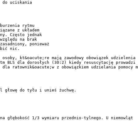
 do uciskania
burzenia rytmu
iązane z układem
ny. Często jednak
względu na brak
uzasadniony, ponieważ
bić nic.
 osoby, kt&oacute;re mają zawodowy obowiązek udzielenia 
tm BLS dla dorosłych (30:2) kiedy resuscytację prowadzi 
 dla ratownik&oacute;w z obowiązkiem udzielania pomocy m
l głowę do tyłu i unieś żuchwę.
na głębokość 1/3 wymiaru przednio-tylnego. U niemowląt