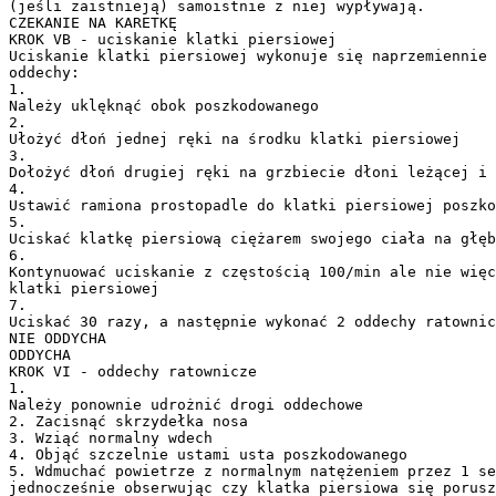
(jeśli zaistnieją) samoistnie z niej wypływają.
CZEKANIE NA KARETKĘ
KROK VB - uciskanie klatki piersiowej
Uciskanie klatki piersiowej wykonuje się naprzemiennie 
oddechy:
1.
Należy uklęknąć obok poszkodowanego
2.
Ułożyć dłoń jednej ręki na środku klatki piersiowej
3.
Dołożyć dłoń drugiej ręki na grzbiecie dłoni leżącej i 
4.
Ustawić ramiona prostopadle do klatki piersiowej poszko
5.
Uciskać klatkę piersiową ciężarem swojego ciała na głęb
6.
Kontynuować uciskanie z częstością 100/min ale nie więc
klatki piersiowej
7.
Uciskać 30 razy, a następnie wykonać 2 oddechy ratownic
NIE ODDYCHA
ODDYCHA
KROK VI - oddechy ratownicze
1.
Należy ponownie udrożnić drogi oddechowe
2. Zacisnąć skrzydełka nosa
3. Wziąć normalny wdech
4. Objąć szczelnie ustami usta poszkodowanego
5. Wdmuchać powietrze z normalnym natężeniem przez 1 se
jednocześnie obserwując czy klatka piersiowa się porusz