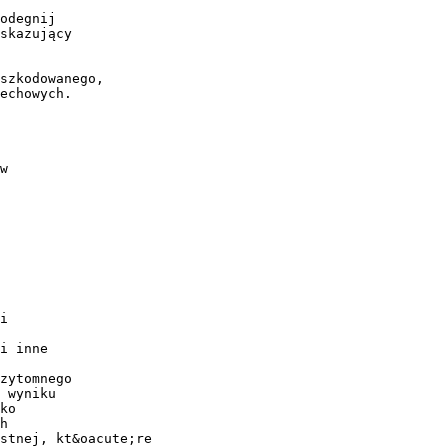
odegnij
skazujący
szkodowanego,
echowych.
w
i
i inne
zytomnego
 wyniku
ko
h
stnej, kt&oacute;re