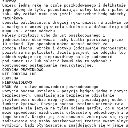
żuchwy
Umieść jedną rękę na czole poszkodowanego i delikatnie 
jego głowę do tyłu, pozostawiając wolny kciuk i palec w
tak, aby zatkać nimi nos jeżeli potrzebne będą oddechy
ratunkowe,
opuszki palc&oacute;w drugiej ręki umieść na żuchwie po
a następnie unieś ją w celu udrożnienia dr&oacute;g odd
KROK IV - ocena oddechu
Należy przyłożyć ucho do ust poszkodowanego i
jednocześnie obserwować ruchy klatki piersiowej przez
10 sekund. Tym sposobem można ocenić oddech za
pomocą słuchu, wzroku i dotyku (odczuwanie ruch&oacute;
powietrza na policzku). Jeżeli pacjent nie oddycha lub
oddech wydaje się nieprawidłowy należy zadzwonić
pod numer 112 lub polecić komuś aby to wykonał i
kontynuować postępowanie resuscytacyjne.
ODDYCHA PRAWIDŁOWO
NIE ODDYCHA LUB
ODDYCHA
NIEPRAWIDŁOWO
KROK VA - ustaw odpowiednio poszkodowanego
Pozycja boczna ustalona – pozycja będąca jedną z pozycj
bezpiecznych, umożliwiająca bezpieczne odzyskanie
przytomności osobie nieprzytomnej, posiadającej oddech 
funkcje życiowe. Pozycja boczna ustalona uniemożliwia
zapadanie się języka na tylną ścianę gardła, co u niepr
może spowodować niedrożność dr&oacute;g oddechowych i w
tego śmierć. Dzięki jej zastosowaniu zmniejsza się ryzy
zadławienia się osoby poszkodowanej treścią ewentualnyc
wymiocin, bądź płyn&oacute;w znajdujących się w jamie u