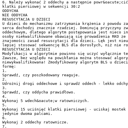
6. Należy wykonać 2 oddechy a następnie powr&oacute;cić
klatki piersiowej w sekwencji 30:2
ODDYCHA
NIE ODDYCHA
RESUSCYTACJA U DZIECI
U dzieci do mechanizmu zatrzymania krążenia z powodu za
serca dochodzi znacznie rzadziej. Dominują przyczyny zw
oddechowym, dlatego algorytm postępowania jest nieco in
osoby niekwalifikowane obawiają się prowadzenia RKO ze 
znajomości zasad resuscytacji dla dzieci. Lęk jest nie
lepiej stosować sekwencję BLS dla dorosłych, niż nie ro
RESUSCYTACJA U DZIECI
Modyfikacji w algorytmie powinno się uczyć wyłącznie te
Zawsze, bez względu na powikłania można stosować algory
niewykwalifikowana! Zmodyfikowany algorytm BLS u dzieci
formę:
1.
Sprawdź, czy poszkodowany reaguje.
2.
Udrożnij drogi oddechowe i sprawdź oddech - lekko odchy
3.
Sprawdź, czy oddycha prawidłowo.
4.
Wykonaj 5 wdech&oacute;w ratowniczych.
5.
Wykonaj 15 uciśnięć klatki piersiowej - uciskaj mostek 
jedynie dwoma palcami.
6.
Wykonaj 2 oddechy ratownicze.
7.