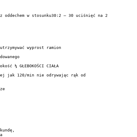
z oddechem w stosunku30:2 – 30 uciśnięć na 2
utrzymywać wyprost ramion
dowanego
okość ⅓ GŁEBOKOŚCI CIAŁA
ej jak 120/min nie odrywając rąk od
ze
kundę,
a