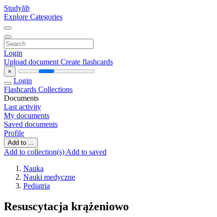
Study
lib
Explore Categories
Login
Upload document
Create flashcards
×
Login
Flashcards
Collections
Documents
Last activity
My documents
Saved documents
Profile
Add to ...
Add to collection(s)
Add to saved
Nauka
Nauki medyczne
Pediatria
Resuscytacja krążeniowo