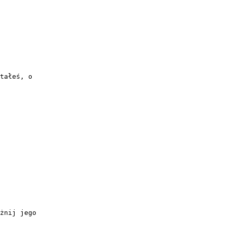
tałeś, o
żnij jego