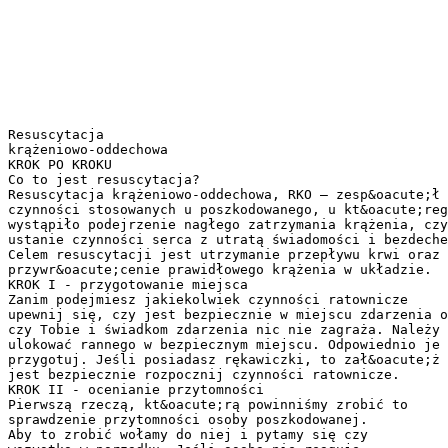
Resuscytacja
krążeniowo-oddechowa
KROK PO KROKU
Co to jest resuscytacja?
Resuscytacja krążeniowo-oddechowa, RKO – zesp&oacute;ł
czynności stosowanych u poszkodowanego, u kt&oacute;reg
wystąpiło podejrzenie nagłego zatrzymania krążenia, czy
ustanie czynności serca z utratą świadomości i bezdeche
Celem resuscytacji jest utrzymanie przepływu krwi oraz
przywr&oacute;cenie prawidłowego krążenia w układzie.
KROK I - przygotowanie miejsca
Zanim podejmiesz jakiekolwiek czynności ratownicze
upewnij się, czy jest bezpiecznie w miejscu zdarzenia o
czy Tobie i świadkom zdarzenia nic nie zagraża. Należy
ulokować rannego w bezpiecznym miejscu. Odpowiednio je
przygotuj. Jeśli posiadasz rękawiczki, to zał&oacute;ż 
jest bezpiecznie rozpocznij czynności ratownicze.
KROK II - ocenianie przytomności
Pierwszą rzeczą, kt&oacute;rą powinniśmy zrobić to
sprawdzenie przytomności osoby poszkodowanej.
Aby to zrobić wołamy do niej i pytamy się czy