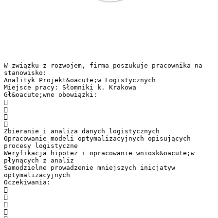
W związku z rozwojem, firma poszukuje pracownika na
stanowisko:
Analityk Projekt&oacute;w Logistycznych
Miejsce pracy: Słomniki k. Krakowa
Gł&oacute;wne obowiązki:




Zbieranie i analiza danych logistycznych
Opracowanie modeli optymalizacyjnych opisujących
procesy logistyczne
Weryfikacja hipotez i opracowanie wniosk&oacute;w
płynących z analiz
Samodzielne prowadzenie mniejszych inicjatyw
optymalizacyjnych
Oczekiwania:



