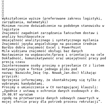





Wykształcenie wyższe (preferowane zakresu logistyki,
zarządzania, matematyki)
Minimum roczne doświadczenie na podobnym stanowisku w
logistyce
Znajomość zagadnień zarządzania łańcuchem dostaw i
analizy koszt&oacute;w
Umiejętność analitycznego i syntetycznego myślenia
Znajomość języka angielskiego na poziomie średnim
Bardzo dobra znajomość Excel i PowerPoint
Mile widziana znajomość obsługi baz danych
Nastawienie na wsp&oacute;łpracę i orientacja na cele
Dokładność, komunikatywność oraz umiejętność pracy pod
presją czasu
Zainteresowane osoby prosimy o przesłanie CV z listem
motywacyjnym w formie jednego pliku pod
nazwą: Nazwisko_Imię (np. Nowak_Jan.doc) klikając
przycisk:
Uprzejmie informujemy, że skontaktujemy się tylko z
wybranymi kandydatami.
Prosimy o umieszczenie w CV następującej klauzuli:
„Zgodnie z ustawą o ochronie danych osobowych z dn.
29.08.97 wyrażam
zgodę na przetwarzanie danych sobowych zawartych w