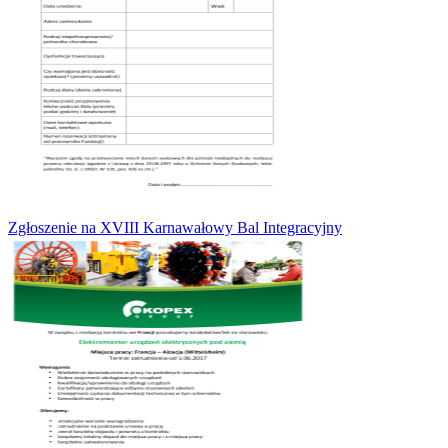
Zgłoszenie na XVIII Karnawałowy Bal Integracyjny