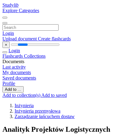
Study
lib
Explore Categories
Login
Upload document
Create flashcards
×
Login
Flashcards
Collections
Documents
Last activity
My documents
Saved documents
Profile
Add to ...
Add to collection(s)
Add to saved
Inżynieria
Inżynieria przemysłowa
Zarządzanie łańcuchem dostaw
Analityk Projektów Logistycznych