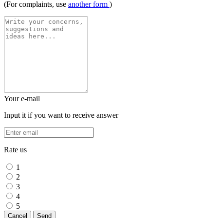
(For complaints, use
another form
)
Your e-mail
Input it if you want to receive answer
Rate us
1
2
3
4
5
Cancel
Send