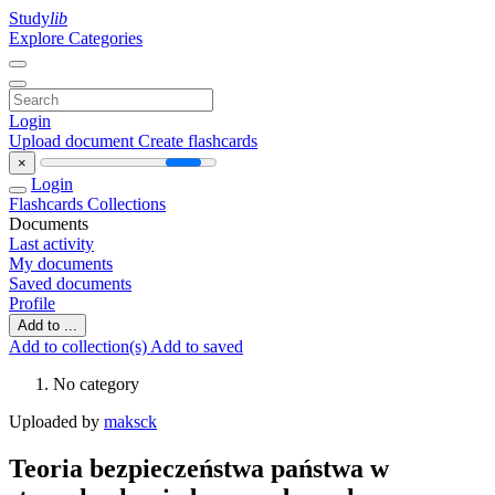
Study
lib
Explore Categories
Login
Upload document
Create flashcards
×
Login
Flashcards
Collections
Documents
Last activity
My documents
Saved documents
Profile
Add to ...
Add to collection(s)
Add to saved
No category
Uploaded by
maksck
Teoria bezpieczeństwa państwa w