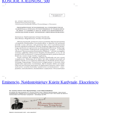
KOŚCIÓŁ A JEDNOŚĆ 500
Eminencjo, Najdostojniejszy Księże Kardynale, Ekscelencjo