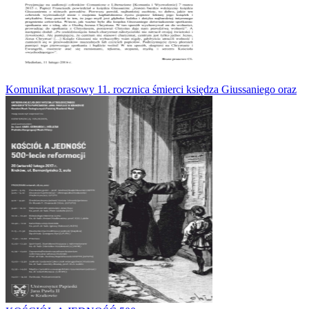
Komunikat prasowy 11. rocznica śmierci księdza Giussaniego oraz