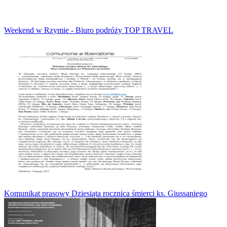
Weekend w Rzymie - Biuro podróży TOP TRAVEL
Komunikat prasowy Dziesiąta rocznica śmierci ks. Giussaniego