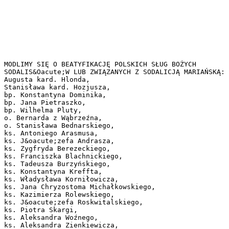
MODLIMY SIĘ O BEATYFIKACJĘ POLSKICH SŁUG BOŻYCH
SODALIS&Oacute;W LUB ZWIĄZANYCH Z SODALICJĄ MARIAŃSKĄ:
Augusta kard. Hlonda,
Stanisława kard. Hozjusza,
bp. Konstantyna Dominika,
bp. Jana Pietraszko,
bp. Wilhelma Pluty,
o. Bernarda z Wąbrzeźna,
o. Stanisława Bednarskiego,
ks. Antoniego Arasmusa,
ks. J&oacute;zefa Andrasza,
ks. Zygfryda Berezeckiego,
ks. Franciszka Blachnickiego,
ks. Tadeusza Burzyńskiego,
ks. Konstantyna Kreffta,
ks. Władysława Korniłowicza,
ks. Jana Chryzostoma Michałkowskiego,
ks. Kazimierza Rolewskiego,
ks. J&oacute;zefa Roskwitalskiego,
ks. Piotra Skargi,
ks. Aleksandra Woźnego,
ks. Aleksandra Zienkiewicza,