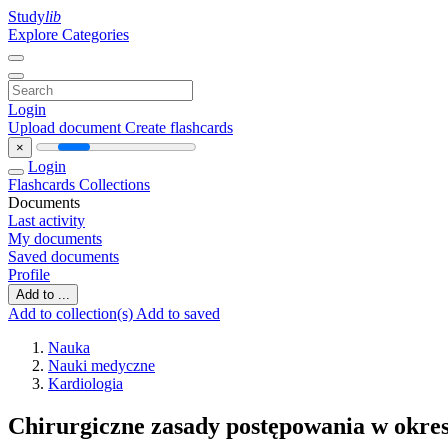
Study
lib
Explore Categories
Login
Upload document
Create flashcards
×
Login
Flashcards
Collections
Documents
Last activity
My documents
Saved documents
Profile
Add to ...
Add to collection(s)
Add to saved
Nauka
Nauki medyczne
Kardiologia
Chirurgiczne zasady postępowania w okre