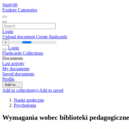
Study
lib
Explore Categories
Login
Upload document
Create flashcards
×
Login
Flashcards
Collections
Documents
Last activity
My documents
Saved documents
Profile
Add to ...
Add to collection(s)
Add to saved
Nauki społeczne
Psychologia
Wymagania wobec biblioteki pedagogiczne