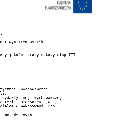
i oraz • nauczycieli i innych os&oacute;b realizujących zadania plac&oacute;wki. Plac&oacute;wka jest pozytywnie postrzegana w środowisku lokalnym. • Realizowane przez plac&oacute