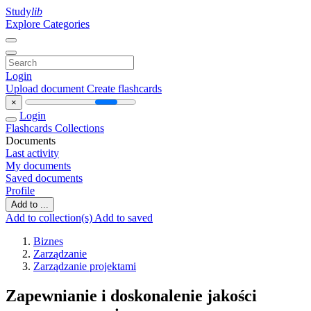
Study
lib
Explore Categories
Login
Upload document
Create flashcards
×
Login
Flashcards
Collections
Documents
Last activity
My documents
Saved documents
Profile
Add to ...
Add to collection(s)
Add to saved
Biznes
Zarządzanie
Zarządzanie projektami
Zapewnianie i doskonalenie jakości