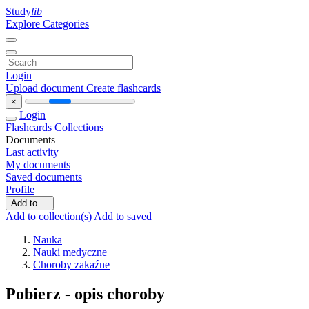
Study
lib
Explore Categories
Login
Upload document
Create flashcards
×
Login
Flashcards
Collections
Documents
Last activity
My documents
Saved documents
Profile
Add to ...
Add to collection(s)
Add to saved
Nauka
Nauki medyczne
Choroby zakaźne
Pobierz - opis choroby