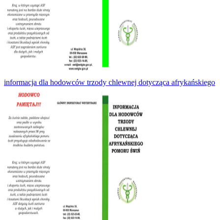
informacja dla hodowców trzody chlewnej dotycząca afrykańskiego