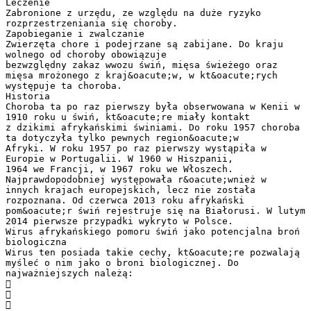
Leczenie
Zabronione z urzędu, ze względu na duże ryzyko
rozprzestrzeniania się choroby.
Zapobieganie i zwalczanie
Zwierzęta chore i podejrzane są zabijane. Do kraju
wolnego od choroby obowiązuje
bezwzględny zakaz wwozu świń, mięsa świeżego oraz
mięsa mrożonego z kraj&oacute;w, w kt&oacute;rych
występuje ta choroba.
Historia
Choroba ta po raz pierwszy była obserwowana w Kenii w
1910 roku u świń, kt&oacute;re miały kontakt
z dzikimi afrykańskimi świniami. Do roku 1957 choroba
ta dotyczyła tylko pewnych region&oacute;w
Afryki. W roku 1957 po raz pierwszy wystąpiła w
Europie w Portugalii. W 1960 w Hiszpanii,
1964 we Francji, w 1967 roku we Włoszech.
Najprawdopodobniej występowała r&oacute;wnież w
innych krajach europejskich, lecz nie została
rozpoznana. Od czerwca 2013 roku afrykański
pom&oacute;r świń rejestruje się na Białorusi. W lutym
2014 pierwsze przypadki wykryto w Polsce.
Wirus afrykańskiego pomoru świń jako potencjalna broń
biologiczna
Wirus ten posiada takie cechy, kt&oacute;re pozwalają
myśleć o nim jako o broni biologicznej. Do
najważniejszych należą:


