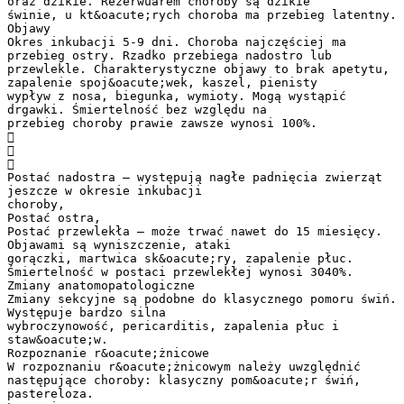
oraz dzikie. Rezerwuarem choroby są dzikie
świnie, u kt&oacute;rych choroba ma przebieg latentny.
Objawy
Okres inkubacji 5-9 dni. Choroba najczęściej ma
przebieg ostry. Rzadko przebiega nadostro lub
przewlekle. Charakterystyczne objawy to brak apetytu,
zapalenie spoj&oacute;wek, kaszel, pienisty
wypływ z nosa, biegunka, wymioty. Mogą wystąpić
drgawki. Śmiertelność bez względu na
przebieg choroby prawie zawsze wynosi 100%.



Postać nadostra – występują nagłe padnięcia zwierząt
jeszcze w okresie inkubacji
choroby,
Postać ostra,
Postać przewlekła – może trwać nawet do 15 miesięcy.
Objawami są wyniszczenie, ataki
gorączki, martwica sk&oacute;ry, zapalenie płuc.
Śmiertelność w postaci przewlekłej wynosi 3040%.
Zmiany anatomopatologiczne
Zmiany sekcyjne są podobne do klasycznego pomoru świń.
Występuje bardzo silna
wybroczynowość, pericarditis, zapalenia płuc i
staw&oacute;w.
Rozpoznanie r&oacute;żnicowe
W rozpoznaniu r&oacute;żnicowym należy uwzględnić
następujące choroby: klasyczny pom&oacute;r świń,
pastereloza.