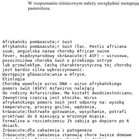
Afrykański pom&oacute;r świń
Afrykański pom&oacute;r świń (łac. Pestis africana
suum, angielska nazwa choroby African swine
fever, międzynarodowy skr&oacute;t ASF) – wirusowa,
posocznicowa choroba świń o przebiegu ostrym
lub przewlekłym. Cechą charakterystyczną tej choroby
jest bardzo silna wybroczynowość.
Występuje gł&oacute;wnie w Afryce.
Etiologia
Chorobę wywołuje wirus DNA – wirus afrykańskiego
pomoru świń (ASFV) Asfavirus należący
do rodziny Asfarviridae. Ma kształt dwudziestościanu.
Zewnętrzną częścią jest otoczka. Wirus
afrykańskiego pomoru świń jest odporny na: wysoką
temperaturę, procesy gnilne, wędzenie,
kr&oacute;tkotrwałe gotowanie, wysychanie, potrafi
przetrwać do 6 miesięcy w mrożonym mięsie.
Formalina w rozcieńczeniu 1% zabija go dopiero po 6
dniach.
Źr&oacute;dła zakażenia i patogeneza
Źr&oacute;dło zakażenia stanowią chore świnie domowe