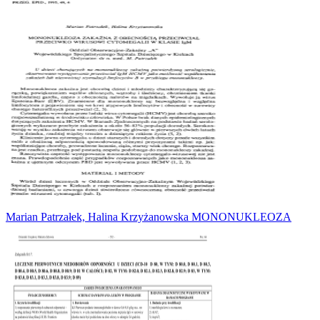
Marian Patrzałek, Halina Krzyżanowska MONONUKLEOZA