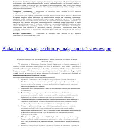
Badania diagnozujące choroby mające postać stawową np