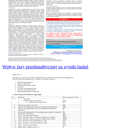
Wpływ fazy przedanalitycznej na wyniki badań