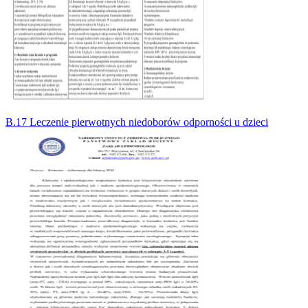
B.17 Leczenie pierwotnych niedoborów odporności u dzieci