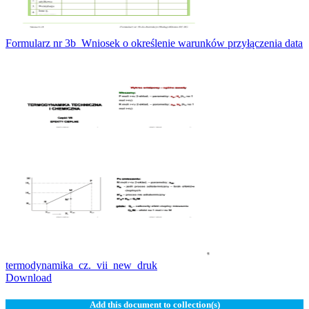
Formularz nr 3b_Wniosek o określenie warunków przyłączenia data
termodynamika_cz._vii_new_druk
Download
Add this document to collection(s)