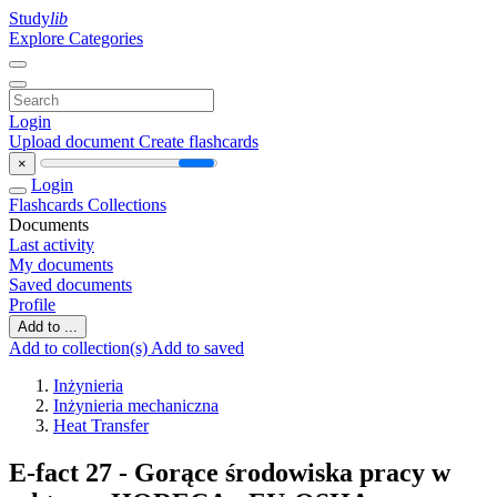
Study
lib
Explore Categories
Login
Upload document
Create flashcards
×
Login
Flashcards
Collections
Documents
Last activity
My documents
Saved documents
Profile
Add to ...
Add to collection(s)
Add to saved
Inżynieria
Inżynieria mechaniczna
Heat Transfer
E-fact 27 - Gorące środowiska pracy w