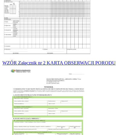
WZÓR Załącznik nr 2 KARTA OBSERWACJI PORODU