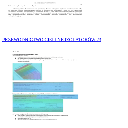
PRZEWODNICTWO CIEPLNE IZOLATORÓW 23