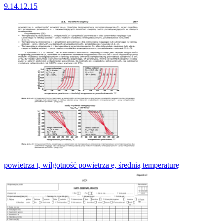
9.14.12.15
powietrza t, wilgotność powietrza ę, średnią temperaturę