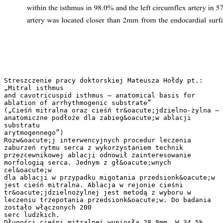
Streszczenie pracy doktorskiej Mateusza Hołdy pt.:
„Mitral isthmus
and cavotricuspid isthmus – anatomical basis for
ablation of arrhythmogenic substrate”
(„Cieśń mitralna oraz cieśń tr&oacute;jdzielno-żylna –
anatomiczne podłoże dla zabieg&oacute;w ablacji
substratu
arytmogennego”)
Rozw&oacute;j interwencyjnych procedur leczenia
zaburzeń rytmu serca z wykorzystaniem technik
przezcewnikowej ablacji odnowił zainteresowanie
morfologią serca. Jednym z gł&oacute;wnych
cel&oacute;w
dla ablacji w przypadku migotania przedsionk&oacute;w
jest cieśń mitralna. Ablacja w rejonie cieśni
tr&oacute;jdzielnożylnej jest metodą z wyboru w
leczeniu trzepotania przedsionk&oacute;w. Do badania
zostało włączonych 200
serc ludzkich.
Długości cieśni mitralnej wyniosła 28.8mm. W 34.5%