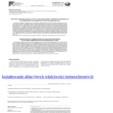
kształtowanie ablacyjnych właściwości termoochronnych