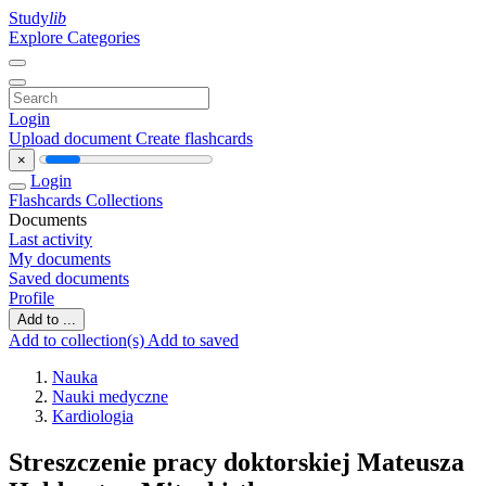
Study
lib
Explore Categories
Login
Upload document
Create flashcards
×
Login
Flashcards
Collections
Documents
Last activity
My documents
Saved documents
Profile
Add to ...
Add to collection(s)
Add to saved
Nauka
Nauki medyczne
Kardiologia
Streszczenie pracy doktorskiej Mateusza