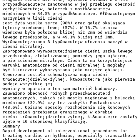
przypadk&oacute;w zanotowano w jej przebiegu obecność
zachyłk&oacute;w, beleczek i mostk&oacute;w
mięśniowych w 34.5% przypadk&oacute;w. Gł&oacute;wnym
naczyniem w linii cieśni
jest żyła wielka serca (98%) oraz gałąź okalająca
tętnicy wieńcowej lewej (57%). W 16.7% tętnica
wieńcowa była położona bliżej niż 2mm od wsierdzia
lewego przedsionka, a w 49.1% bliżej niż 3mm.
Wyr&oacute;żniono 8 typ&oacute;w ułożenia naczyń w
cieśni mitralnej.
Zaproponowano wyr&oacute;żnienie cieśni uszka lewego
przedsionka, zlokalizowanej pomiędzy jego ujściem,
a pierścieniem mitralnym. Cieśń ta ma korzystniejsze
warunki anatomiczne od cieśni mitralnej i mogłaby
być klinicznie wykorzystana jako miejsce ablacji.
Stworzona została schematyczna mapa cieśni
tr&oacute;jdzielno-żylnej, kt&oacute;ra jako pierwsza
podaje wszystkie jej
wymiary w oparciu o ten sam materiał badawczy.
Zauważono obecność rożnych przeszk&oacute;d
anatomicznych, takich jak mostki mięśniowe i beleczki
mięśniowe (32.9%) czy też zachyłki Eustachiusza
(48.6%). Opisano sposoby rozchodzenia się końcowych
rozgałęzień grzebienia granicznego w obrębie
cieśni tr&oacute;jdzielno-żylnej, kt&oacute;re zostały
ujęte w 10 stopniową klasyfikację.
Summary
Rapid development of interventional procedures for
treating cardiac arrhythmias, especially transcatheter