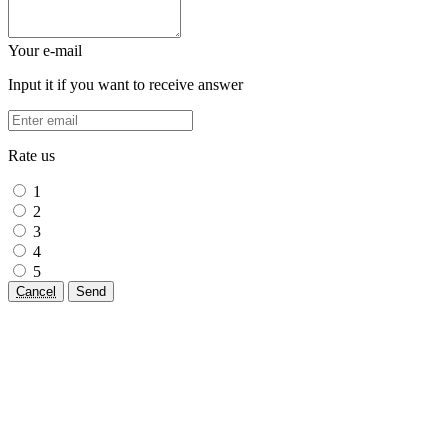
Your e-mail
Input it if you want to receive answer
Rate us
1
2
3
4
5
Cancel
Send