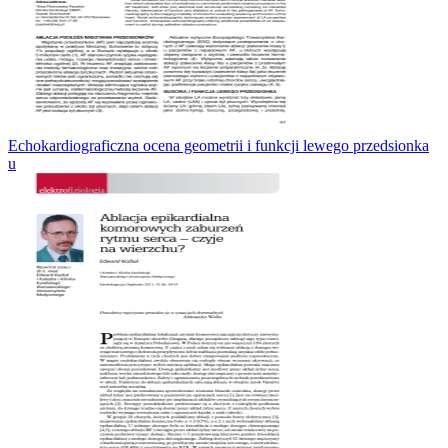
Echokardiograficzna ocena geometrii i funkcji lewego przedsionka
u