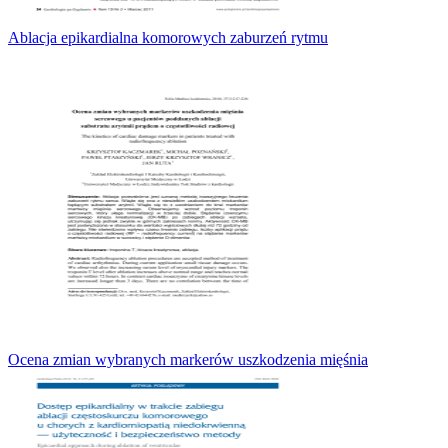
Ablacja epikardialna komorowych zaburzeń rytmu
Ocena zmian wybranych markerów uszkodzenia mięśnia