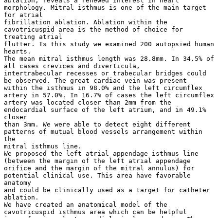
ablation, reveals a renewed interest in heart
morphology. Mitral isthmus is one of the main target
for atrial
fibrillation ablation. Ablation within the
cavotricuspid area is the method of choice for
treating atrial
flutter. Is this study we examined 200 autopsied human
hearts.
The mean mitral isthmus length was 28.8mm. In 34.5% of
all cases crevices and diverticula,
intertrabecular recesses or trabecular bridges could
be observed. The great cardiac vein was present
within the isthmus in 98.0% and the left circumflex
artery in 57.0%. In 16.7% of cases the left circumflex
artery was located closer than 2mm from the
endocardial surface of the left atrium, and in 49.1%
closer
than 3mm. We were able to detect eight different
patterns of mutual blood vessels arrangement within
the
mitral isthmus line.
We proposed the left atrial appendage isthmus line
(between the margin of the left atrial appendage
orifice and the margin of the mitral annulus) for
potential clinical use. This area have favorable
anatomy
and could be clinically used as a target for catheter
ablation.
We have created an anatomical model of the
cavotricuspid isthmus area which can be helpful