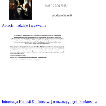
Ablacja- nadzieje i wyzwania
Informacja Komisji Konkursowej o rozstrzygnięciu konkursu w