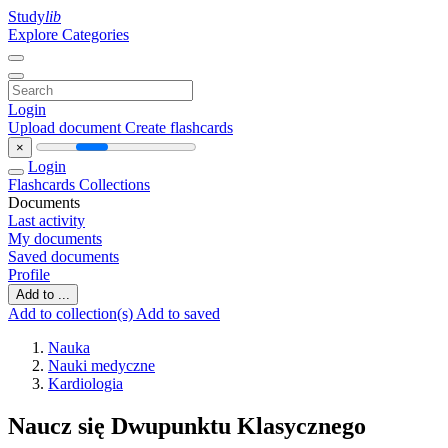
Study
lib
Explore Categories
Login
Upload document
Create flashcards
×
Login
Flashcards
Collections
Documents
Last activity
My documents
Saved documents
Profile
Add to ...
Add to collection(s)
Add to saved
Nauka
Nauki medyczne
Kardiologia
Naucz się Dwupunktu Klasycznego