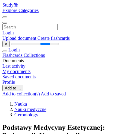
Study
lib
Explore Categories
Login
Upload document
Create flashcards
×
Login
Flashcards
Collections
Documents
Last activity
My documents
Saved documents
Profile
Add to ...
Add to collection(s)
Add to saved
Nauka
Nauki medyczne
Gerontology
Podstawy Medycyny Estetycznej: