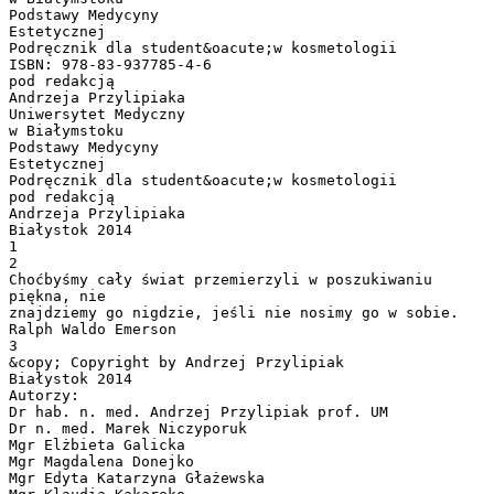
Podstawy Medycyny
Estetycznej
Podręcznik dla student&oacute;w kosmetologii
ISBN: 978-83-937785-4-6
pod redakcją
Andrzeja Przylipiaka
Uniwersytet Medyczny
w Białymstoku
Podstawy Medycyny
Estetycznej
Podręcznik dla student&oacute;w kosmetologii
pod redakcją
Andrzeja Przylipiaka
Białystok 2014
1
2
Choćbyśmy cały świat przemierzyli w poszukiwaniu
piękna, nie
znajdziemy go nigdzie, jeśli nie nosimy go w sobie.
Ralph Waldo Emerson
3
&copy; Copyright by Andrzej Przylipiak
Białystok 2014
Autorzy:
Dr hab. n. med. Andrzej Przylipiak prof. UM
Dr n. med. Marek Niczyporuk
Mgr Elżbieta Galicka
Mgr Magdalena Donejko
Mgr Edyta Katarzyna Głażewska