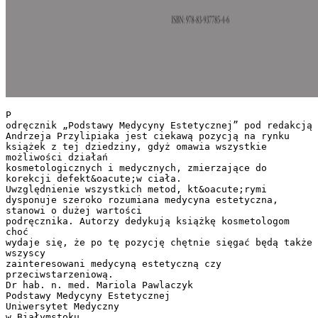
P
odręcznik „Podstawy Medycyny Estetycznej” pod redakcją
Andrzeja Przylipiaka jest ciekawą pozycją na rynku
książek z tej dziedziny, gdyż omawia wszystkie
możliwości działań
kosmetologicznych i medycznych, zmierzające do
korekcji defekt&oacute;w ciała.
Uwzględnienie wszystkich metod, kt&oacute;rymi
dysponuje szeroko rozumiana medycyna estetyczna,
stanowi o dużej wartości
podręcznika. Autorzy dedykują książkę kosmetologom
choć
wydaje się, że po tę pozycję chętnie sięgać będą także
wszyscy
zainteresowani medycyną estetyczną czy
przeciwstarzeniową.
Dr hab. n. med. Mariola Pawlaczyk
Podstawy Medycyny Estetycznej
Uniwersytet Medyczny
w Białymstoku