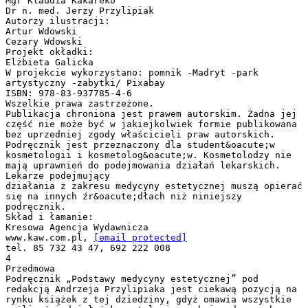
Mgr Klaudia Kakareko
Dr n. med. Jerzy Przylipiak
Autorzy ilustracji:
Artur Wdowski
Cezary Wdowski
Projekt okładki:
Elżbieta Galicka
W projekcie wykorzystano: pomnik -Madryt -park
artystyczny -zabytki/ Pixabay
ISBN: 978-83-937785-4-6
Wszelkie prawa zastrzeżone.
Publikacja chroniona jest prawem autorskim. Żadna jej
część nie może być w jakiejkolwiek formie publikowana
bez uprzedniej zgody właścicieli praw autorskich.
Podręcznik jest przeznaczony dla student&oacute;w
kosmetologii i kosmetolog&oacute;w. Kosmetolodzy nie
mają uprawnień do podejmowania działań lekarskich.
Lekarze podejmujący
działania z zakresu medycyny estetycznej muszą opierać
się na innych źr&oacute;dłach niż niniejszy
podręcznik.
Skład i łamanie:
Kresowa Agencja Wydawnicza
www.kaw.com.pl,
[email protected]