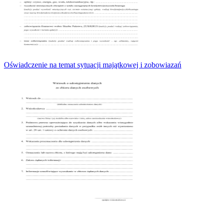
Oświadczenie na temat sytuacji majątkowej i zobowiazań