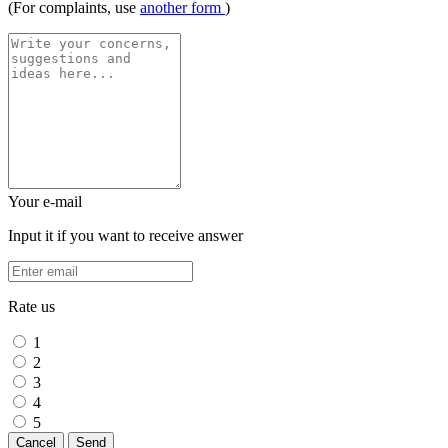
(For complaints, use
another form
)
Your e-mail
Input it if you want to receive answer
Rate us
1
2
3
4
5
Cancel
Send