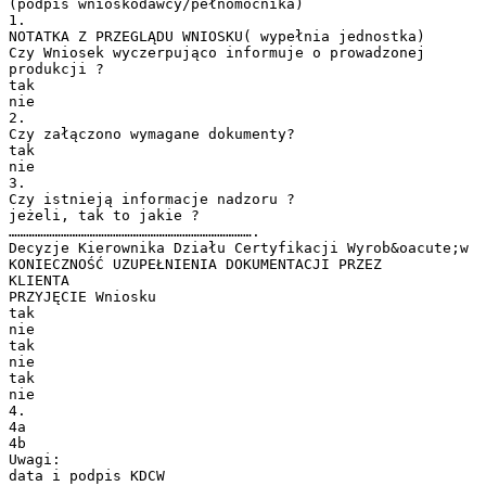
(podpis wnioskodawcy/pełnomocnika)
1.
NOTATKA Z PRZEGLĄDU WNIOSKU( wypełnia jednostka)
Czy Wniosek wyczerpująco informuje o prowadzonej
produkcji ?
tak
nie
2.
Czy załączono wymagane dokumenty?
tak
nie
3.
Czy istnieją informacje nadzoru ?
jeżeli, tak to jakie ?
………………………………………………………………………….
Decyzje Kierownika Działu Certyfikacji Wyrob&oacute;w
KONIECZNOŚĆ UZUPEŁNIENIA DOKUMENTACJI PRZEZ
KLIENTA
PRZYJĘCIE Wniosku
tak
nie
tak
nie
tak
nie
4.
4a
4b
Uwagi: