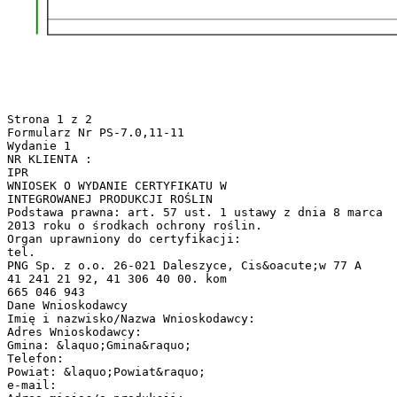
Strona 1 z 2
Formularz Nr PS-7.0,11-11
Wydanie 1
NR KLIENTA :
IPR
WNIOSEK O WYDANIE CERTYFIKATU W
INTEGROWANEJ PRODUKCJI ROŚLIN
Podstawa prawna: art. 57 ust. 1 ustawy z dnia 8 marca
2013 roku o środkach ochrony roślin.
Organ uprawniony do certyfikacji:
tel.
PNG Sp. z o.o. 26-021 Daleszyce, Cis&oacute;w 77 A
41 241 21 92, 41 306 40 00. kom
665 046 943
Dane Wnioskodawcy
Imię i nazwisko/Nazwa Wnioskodawcy:
Adres Wnioskodawcy:
Gmina: &laquo;Gmina&raquo;
Telefon:
Powiat: &laquo;Powiat&raquo;
e-mail: