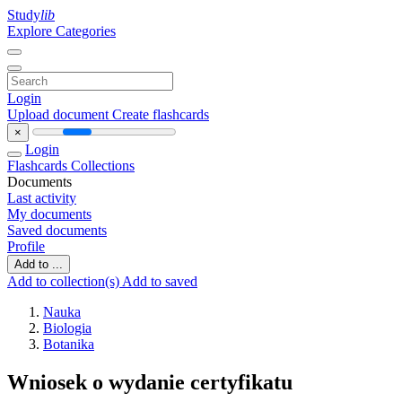
Study
lib
Explore Categories
Login
Upload document
Create flashcards
×
Login
Flashcards
Collections
Documents
Last activity
My documents
Saved documents
Profile
Add to ...
Add to collection(s)
Add to saved
Nauka
Biologia
Botanika
Wniosek o wydanie certyfikatu