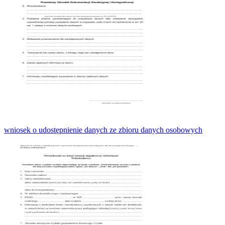
wniosek o udostępnienie danych ze zbioru danych osobowych