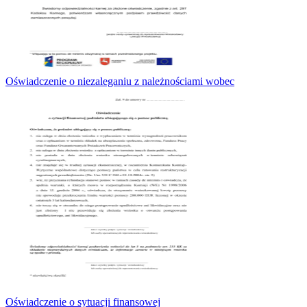
Oświadczenie o niezaleganiu z należnościami wobec
Oświadczenie o sytuacji finansowej