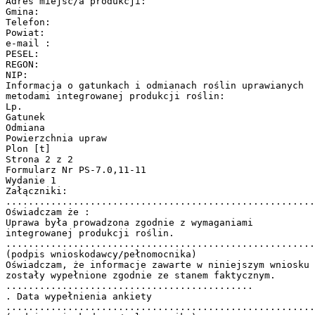
Adres miejsc/a produkcji:
Gmina:
Telefon:
Powiat:
e-mail :
PESEL:
REGON:
NIP:
Informacja o gatunkach i odmianach roślin uprawianych
metodami integrowanej produkcji roślin:
Lp.
Gatunek
Odmiana
Powierzchnia upraw
Plon [t]
Strona 2 z 2
Formularz Nr PS-7.0,11-11
Wydanie 1
Załączniki:
.......................................................
Oświadczam że :
Uprawa była prowadzona zgodnie z wymaganiami
integrowanej produkcji roślin.
.......................................................
(podpis wnioskodawcy/pełnomocnika)
Oświadczam, że informacje zawarte w niniejszym wniosku
zostały wypełnione zgodnie ze stanem faktycznym.
............................................
. Data wypełnienia ankiety
.......................................................