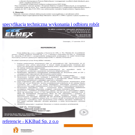
specyfikacja techniczna wykonania i odbioru robót
referencje - KKBud Sp. z o.o