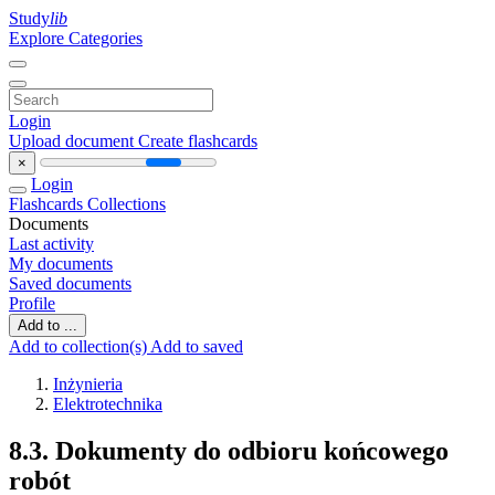
Study
lib
Explore Categories
Login
Upload document
Create flashcards
×
Login
Flashcards
Collections
Documents
Last activity
My documents
Saved documents
Profile
Add to ...
Add to collection(s)
Add to saved
Inżynieria
Elektrotechnika
8.3. Dokumenty do odbioru końcowego
robót