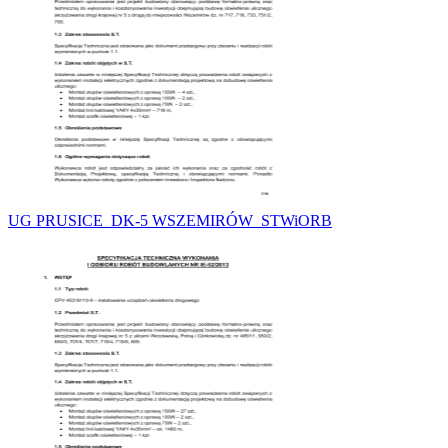
UG PRUSICE_DK-5 WSZEMIRÓW_STWiORB