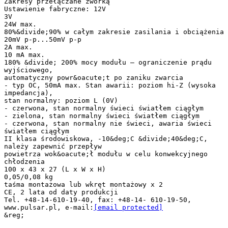
Zakresy przełączane zworką
Ustawienie fabryczne: 12V
3V
24W max.
80%&divide;90% w całym zakresie zasilania i obciążenia
20mV p-p...50mV p-p
2A max.
10 mA max.
180% &divide; 200% mocy modułu – ograniczenie prądu
wyjściowego,
automatyczny powr&oacute;t po zaniku zwarcia
- typ OC, 50mA max. Stan awarii: poziom hi-Z (wysoka
impedancja),
stan normalny: poziom L (0V)
- czerwona, stan normalny świeci światłem ciągłym
- zielona, stan normalny świeci światłem ciągłym
- czerwona, stan normalny nie świeci, awaria świeci
światłem ciągłym
II klasa środowiskowa, -10&deg;C &divide;40&deg;C,
należy zapewnić przepływ
powietrza wok&oacute;ł modułu w celu konwekcyjnego
chłodzenia
100 x 43 x 27 (L x W x H)
0,05/0,08 kg
taśma montażowa lub wkręt montażowy x 2
CE, 2 lata od daty produkcji
Tel. +48-14-610-19-40, fax: +48-14- 610-19-50,
www.pulsar.pl, e-mail:
[email protected]