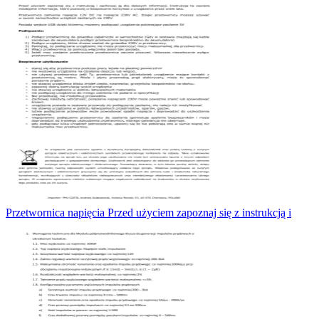
Przetwornica napięcia Przed użyciem zapoznaj się z instrukcją i