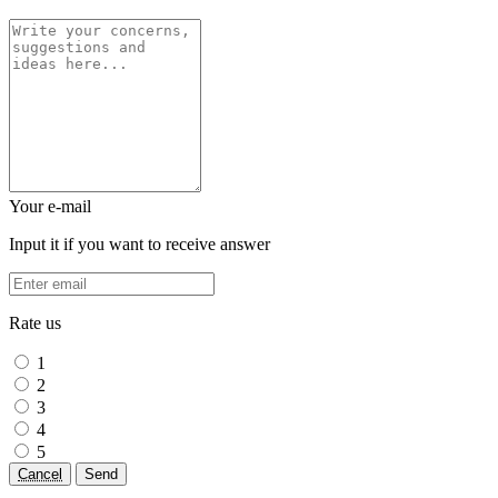
Your e-mail
Input it if you want to receive answer
Rate us
1
2
3
4
5
Cancel
Send