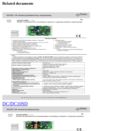
Related documents
DC/DC10SD