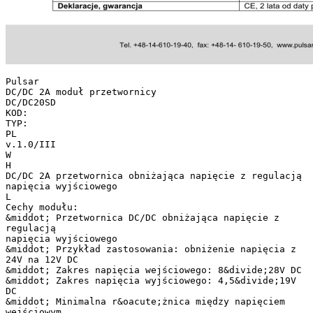
Pulsar
DC/DC 2A moduł przetwornicy
DC/DC20SD
KOD:
TYP:
PL
v.1.0/III
W
H
DC/DC 2A przetwornica obniżająca napięcie z regulacją
napięcia wyjściowego
L
Cechy modułu:
&middot; Przetwornica DC/DC obniżająca napięcie z
regulacją
napięcia wyjściowego
&middot; Przykład zastosowania: obniżenie napięcia z
24V na 12V DC
&middot; Zakres napięcia wejściowego: 8&divide;28V DC
&middot; Zakres napięcia wyjściowego: 4,5&divide;19V
DC
&middot; Minimalna r&oacute;żnica między napięciem
wejściowym