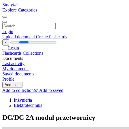
Study
lib
Explore Categories
Login
Upload document
Create flashcards
×
Login
Flashcards
Collections
Documents
Last activity
My documents
Saved documents
Profile
Add to ...
Add to collection(s)
Add to saved
Inżynieria
Elektrotechnika
DC/DC 2A moduł przetwornicy