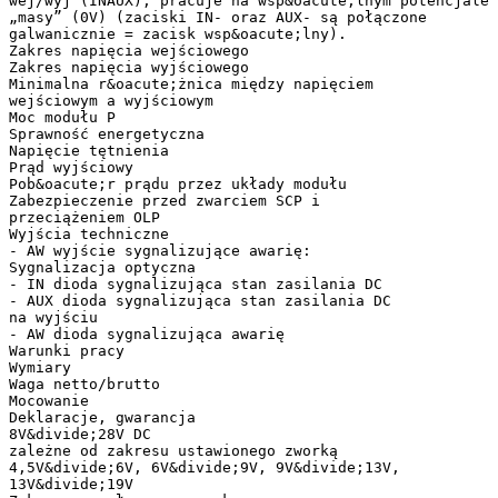
wej/wyj (INAUX), pracuje na wsp&oacute;lnym potencjale
„masy” (0V) (zaciski IN- oraz AUX- są połączone
galwanicznie = zacisk wsp&oacute;lny).
Zakres napięcia wejściowego
Zakres napięcia wyjściowego
Minimalna r&oacute;żnica między napięciem
wejściowym a wyjściowym
Moc modułu P
Sprawność energetyczna
Napięcie tętnienia
Prąd wyjściowy
Pob&oacute;r prądu przez układy modułu
Zabezpieczenie przed zwarciem SCP i
przeciążeniem OLP
Wyjścia techniczne
- AW wyjście sygnalizujące awarię:
Sygnalizacja optyczna
- IN dioda sygnalizująca stan zasilania DC
- AUX dioda sygnalizująca stan zasilania DC
na wyjściu
- AW dioda sygnalizująca awarię
Warunki pracy
Wymiary
Waga netto/brutto
Mocowanie
Deklaracje, gwarancja
8V&divide;28V DC
zależne od zakresu ustawionego zworką
4,5V&divide;6V, 6V&divide;9V, 9V&divide;13V,
13V&divide;19V