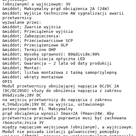
(obniżanym) a wyjściowym: 3V
&middot; Maksymalny prąd obciążenia 2A (24W)
&middot; Wyjście techniczne AW sygnalizacji awarii
przetwornicy
wyzwalane przez:
&middot; Zwarcie wyjścia
&middot; Przeciążenie wyjścia
&middot; Zabezpieczenia:
&middot; Przeciwzwarciowe SCP
&middot; Przeciążeniowe OLP
&middot; Termiczne OHP
&middot; Wysoka sprawność: 80&divide;90%
&middot; Sygnalizacja optyczna LED
&middot; Gwarancja – 2 lata od daty produkcji
&middot; Montaż:
&middot; listwa montażowa z taśmą samoprzylepną
&middot; wkręty montażowe
OPIS
Moduł przetwornicy obniżającej napięcie DC/DC 2A
(DC/DC20SD) służy do obniżenia napięcia z zakresu
8V&divide;28V DC
na wejściu przetwornicy do napięcia z zakresu
4,5V&divide;19V DC na wyjściu, ustawionego
potencjometrem P1. Maksymalny
prąd obciążenia wynosi) Imax=2A (Pmax=24W. Aby
przetwornica pracowała poprawnie musi być zachowana
r&oacute;żnica 3V
między napięciem wejściowym (obniżanym), a wyjściowym.
Moduł nie posiada izolacji galwanicznej pomiędzy