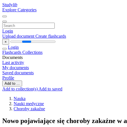
Study
lib
Explore Categories
Login
Upload document
Create flashcards
×
Login
Flashcards
Collections
Documents
Last activity
My documents
Saved documents
Profile
Add to ...
Add to collection(s)
Add to saved
Nauka
Nauki medyczne
Choroby zakaźne
Nowo pojawiające się choroby zakaźne w a