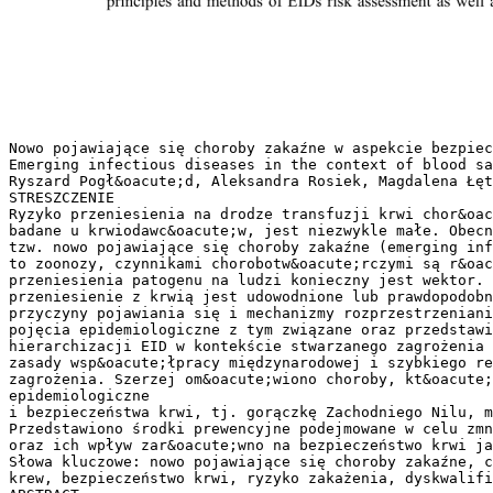
Nowo pojawiające się choroby zakaźne w aspekcie bezpiec
Emerging infectious diseases in the context of blood sa
Ryszard Pogł&oacute;d, Aleksandra Rosiek, Magdalena Łęt
STRESZCZENIE
Ryzyko przeniesienia na drodze transfuzji krwi chor&oac
badane u krwiodawc&oacute;w, jest niezwykle małe. Obecn
tzw. nowo pojawiające się choroby zakaźne (emerging inf
to zoonozy, czynnikami chorobotw&oacute;rczymi są r&oac
przeniesienia patogenu na ludzi konieczny jest wektor. 
przeniesienie z krwią jest udowodnione lub prawdopodobn
przyczyny pojawiania się i mechanizmy rozprzestrzeniani
pojęcia epidemiologiczne z tym związane oraz przedstawi
hierarchizacji EID w kontekście stwarzanego zagrożenia 
zasady wsp&oacute;łpracy międzynarodowej i szybkiego re
zagrożenia. Szerzej om&oacute;wiono choroby, kt&oacute;
epidemiologiczne
i bezpieczeństwa krwi, tj. gorączkę Zachodniego Nilu, m
Przedstawiono środki prewencyjne podejmowane w celu zmn
oraz ich wpływ zar&oacute;wno na bezpieczeństwo krwi ja
Słowa kluczowe: nowo pojawiające się choroby zakaźne, c
krew, bezpieczeństwo krwi, ryzyko zakażenia, dyskwalifi