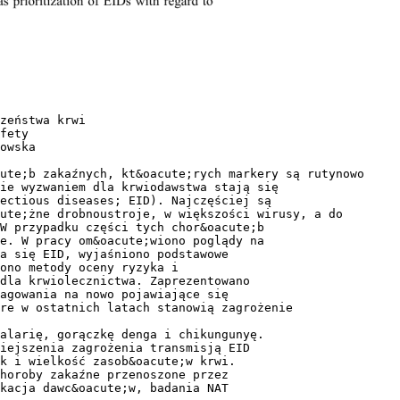
zeństwa krwi
fety
owska
ute;b zakaźnych, kt&oacute;rych markery są rutynowo
ie wyzwaniem dla krwiodawstwa stają się
ectious diseases; EID). Najczęściej są
ute;żne drobnoustroje, w większości wirusy, a do
W przypadku części tych chor&oacute;b
e. W pracy om&oacute;wiono poglądy na
a się EID, wyjaśniono podstawowe
ono metody oceny ryzyka i
dla krwiolecznictwa. Zaprezentowano
agowania na nowo pojawiające się
re w ostatnich latach stanowią zagrożenie
alarię, gorączkę denga i chikungunyę.
iejszenia zagrożenia transmisją EID
k i wielkość zasob&oacute;w krwi.
horoby zakaźne przenoszone przez
kacja dawc&oacute;w, badania NAT