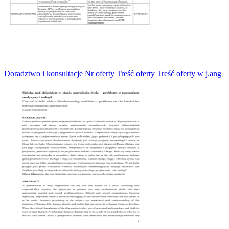
Doradztwo i konsultacje Nr oferty Treść oferty Treść oferty w j.ang