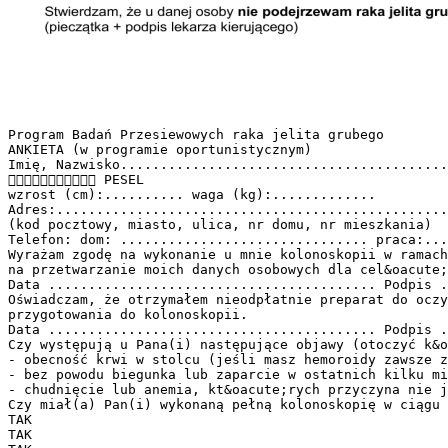
Program Badań Przesiewowych raka jelita grubego
ANKIETA (w programie oportunistycznym)
Imię, Nazwisko.........................................
 PESEL
wzrost (cm):.......... waga (kg):.............
Adres:.................................................
(kod pocztowy, miasto, ulica, nr domu, nr mieszkania)
Telefon: dom: ............................... praca:...
Wyrażam zgodę na wykonanie u mnie kolonoskopii w ramach
na przetwarzanie moich danych osobowych dla cel&oacute;
Data ......................................... Podpis .
Oświadczam, że otrzymałem nieodpłatnie preparat do oczy
przygotowania do kolonoskopii.
Data ......................................... Podpis .
Czy występują u Pana(i) następujące objawy (otoczyć k&o
- obecność krwi w stolcu (jeśli masz hemoroidy zawsze z
- bez powodu biegunka lub zaparcie w ostatnich kilku mi
- chudnięcie lub anemia, kt&oacute;rych przyczyna nie j
Czy miał(a) Pan(i) wykonaną pełną kolonoskopię w ciągu 
TAK
TAK