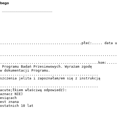
.......................................płeć:..... data u
........................................................
...............................................kom:.....
 Programu Badań Przesiewowych. Wyrażam zgodę
w dokumentacji Programu.
...............................................
szczenia jelita i zapoznałam/em się z instrukcją
...............................................
acute;łkiem właściwą odpowiedź):
aznacz NIE)
esiącach
est znana
ostatnich 10 lat