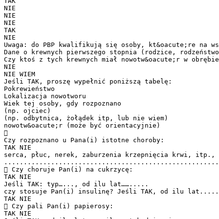
TAK
NIE
NIE
NIE
TAK
NIE
Uwaga: do PBP kwalifikują się osoby, kt&oacute;re na ws
Dane o krewnych pierwszego stopnia (rodzice, rodzeństwo
Czy ktoś z tych krewnych miał nowotw&oacute;r w obrębi
NIE
NIE WIEM
Jeśli TAK, proszę wypełnić poniższą tabelę:
Pokrewieństwo
Lokalizacja nowotworu
Wiek tej osoby, gdy rozpoznano
(np. ojciec)
(np. odbytnica, żołądek itp, lub nie wiem)
nowotw&oacute;r (może być orientacyjnie)

Czy rozpoznano u Pana(i) istotne choroby:
TAK NIE
serca, płuc, nerek, zaburzenia krzepnięcia krwi, itp., 
.......................................................
 Czy choruje Pan(i) na cukrzycę:
TAK NIE
Jeśli TAK: typ…..., od ilu lat…….....
czy stosuje Pan(i) insulinę? Jeśli TAK, od ilu lat.....
TAK NIE
 Czy pali Pan(i) papierosy:
TAK NIE