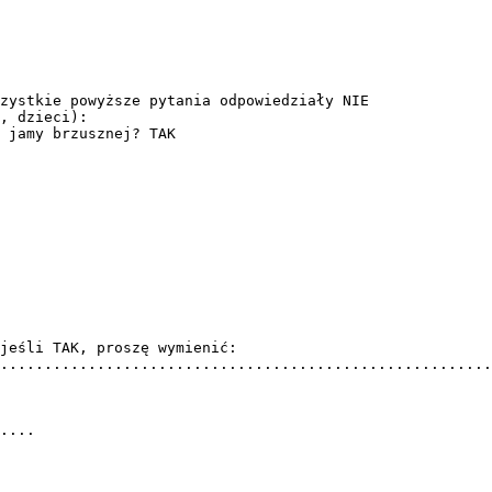
zystkie powyższe pytania odpowiedziały NIE
, dzieci):
e jamy brzusznej? TAK
jeśli TAK, proszę wymienić:
........................................................
....