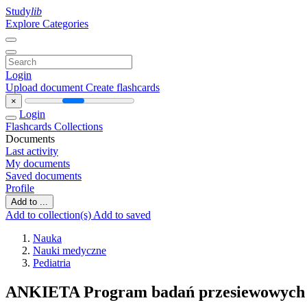
Study
lib
Explore Categories
Login
Upload document
Create flashcards
×
Login
Flashcards
Collections
Documents
Last activity
My documents
Saved documents
Profile
Add to ...
Add to collection(s)
Add to saved
Nauka
Nauki medyczne
Pediatria
ANKIETA Program badań przesiewowych j