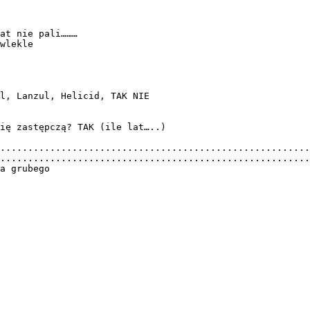
at nie pali………
wlekle
l, Lanzul, Helicid, TAK NIE
ię zastępczą? TAK (ile lat…..)
........................................................
........................................................
a grubego