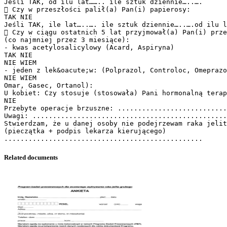
Jeśli TAK, od ilu lat…….. ile sztuk dziennie…..….
 Czy w przeszłości palił(a) Pan(i) papierosy:
TAK NIE
Jeśli TAK, ile lat…..…. ile sztuk dziennie…..….od ilu l
 Czy w ciągu ostatnich 5 lat przyjmował(a) Pan(i) prze
(co najmniej przez 3 miesiące):
- kwas acetylosalicylowy (Acard, Aspiryna)
TAK NIE
NIE WIEM
- jeden z lek&oacute;w: (Polprazol, Controloc, Omeprazo
NIE WIEM
Omar, Gasec, Ortanol):
U kobiet: Czy stosuje (stosowała) Pani hormonalną terap
NIE
Przebyte operacje brzuszne: ...........................
Uwagi: ................................................
Stwierdzam, że u danej osoby nie podejrzewam raka jelit
(pieczątka + podpis lekarza kierującego)
Related documents