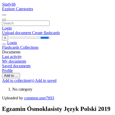
Study
lib
Explore Categories
Login
Upload document
Create flashcards
×
Login
Flashcards
Collections
Documents
Last activity
My documents
Saved documents
Profile
Add to ...
Add to collection(s)
Add to saved
No category
Uploaded by
common.user7693
Egzamin Ósmoklasisty Język Polski 2019