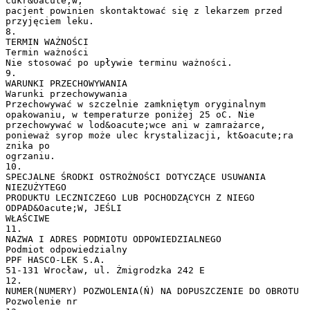
cukr&oacute;w,
pacjent powinien skontaktować się z lekarzem przed
przyjęciem leku.
8.
TERMIN WAŻNOŚCI
Termin ważności
Nie stosować po upływie terminu ważności.
9.
WARUNKI PRZECHOWYWANIA
Warunki przechowywania
Przechowywać w szczelnie zamkniętym oryginalnym
opakowaniu, w temperaturze poniżej 25 oC. Nie
przechowywać w lod&oacute;wce ani w zamrażarce,
ponieważ syrop może ulec krystalizacji, kt&oacute;ra
znika po
ogrzaniu.
10.
SPECJALNE ŚRODKI OSTROŻNOŚCI DOTYCZĄCE USUWANIA
NIEZUŻYTEGO
PRODUKTU LECZNICZEGO LUB POCHODZĄCYCH Z NIEGO
ODPAD&Oacute;W, JEŚLI
WŁAŚCIWE
11.
NAZWA I ADRES PODMIOTU ODPOWIEDZIALNEGO
Podmiot odpowiedzialny
PPF HASCO-LEK S.A.
51-131 Wrocław, ul. Żmigrodzka 242 E
12.
NUMER(NUMERY) POZWOLENIA(Ń) NA DOPUSZCZENIE DO OBROTU
Pozwolenie nr