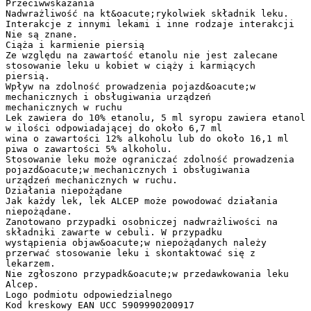
Przeciwwskazania
Nadwrażliwość na kt&oacute;rykolwiek składnik leku.
Interakcje z innymi lekami i inne rodzaje interakcji
Nie są znane.
Ciąża i karmienie piersią
Ze względu na zawartość etanolu nie jest zalecane
stosowanie leku u kobiet w ciąży i karmiących
piersią.
Wpływ na zdolność prowadzenia pojazd&oacute;w
mechanicznych i obsługiwania urządzeń
mechanicznych w ruchu
Lek zawiera do 10% etanolu, 5 ml syropu zawiera etanol
w ilości odpowiadającej do około 6,7 ml
wina o zawartości 12% alkoholu lub do około 16,1 ml
piwa o zawartości 5% alkoholu.
Stosowanie leku może ograniczać zdolność prowadzenia
pojazd&oacute;w mechanicznych i obsługiwania
urządzeń mechanicznych w ruchu.
Działania niepożądane
Jak każdy lek, lek ALCEP może powodować działania
niepożądane.
Zanotowano przypadki osobniczej nadwrażliwości na
składniki zawarte w cebuli. W przypadku
wystąpienia objaw&oacute;w niepożądanych należy
przerwać stosowanie leku i skontaktować się z
lekarzem.
Nie zgłoszono przypadk&oacute;w przedawkowania leku
Alcep.
Logo podmiotu odpowiedzialnego