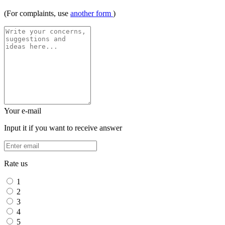
(For complaints, use
another form
)
Your e-mail
Input it if you want to receive answer
Rate us
1
2
3
4
5