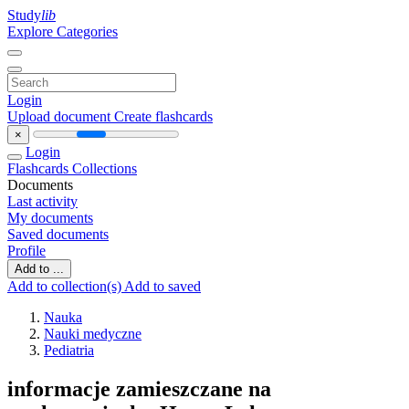
Study
lib
Explore Categories
Login
Upload document
Create flashcards
×
Login
Flashcards
Collections
Documents
Last activity
My documents
Saved documents
Profile
Add to ...
Add to collection(s)
Add to saved
Nauka
Nauki medyczne
Pediatria
informacje zamieszczane na