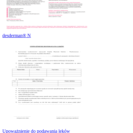
desderman® N
Upoważnienie do podawania leków