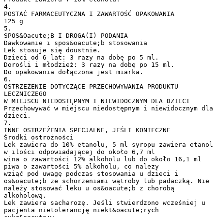
4.
POSTAĆ FARMACEUTYCZNA I ZAWARTOŚĆ OPAKOWANIA
125 g
5.
SPOS&Oacute;B I DROGA(I) PODANIA
Dawkowanie i spos&oacute;b stosowania
Lek stosuje się doustnie.
Dzieci od 6 lat: 3 razy na dobę po 5 ml.
Dorośli i młodzież: 3 razy na dobę po 15 ml.
Do opakowania dołączona jest miarka.
6.
OSTRZEŻENIE DOTYCZĄCE PRZECHOWYWANIA PRODUKTU
LECZNICZEGO
W MIEJSCU NIEDOSTĘPNYM I NIEWIDOCZNYM DLA DZIECI
Przechowywać w miejscu niedostępnym i niewidocznym dla
dzieci.
7.
INNE OSTRZEŻENIA SPECJALNE, JEŚLI KONIECZNE
Środki ostrożności
Lek zawiera do 10% etanolu, 5 ml syropu zawiera etanol
w ilości odpowiadającej do około 6,7 ml
wina o zawartości 12% alkoholu lub do około 16,1 ml
piwa o zawartości 5% alkoholu, co należy
wziąć pod uwagę podczas stosowania u dzieci i
os&oacute;b ze schorzeniami wątroby lub padaczką. Nie
należy stosować leku u os&oacute;b z chorobą
alkoholową.
Lek zawiera sacharozę. Jeśli stwierdzono wcześniej u
pacjenta nietolerancję niekt&oacute;rych