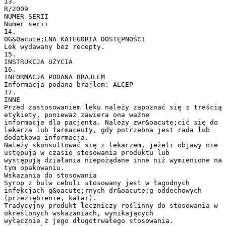
13.
R/2009
NUMER SERII
Numer serii
14.
OG&Oacute;LNA KATEGORIA DOSTĘPNOŚCI
Lek wydawany bez recepty.
15.
INSTRUKCJA UŻYCIA
16.
INFORMACJA PODANA BRAJLEM
Informacja podana brajlem: ALCEP
17.
INNE
Przed zastosowaniem leku należy zapoznać się z treścią
etykiety, ponieważ zawiera ona ważne
informacje dla pacjenta. Należy zwr&oacute;cić się do
lekarza lub farmaceuty, gdy potrzebna jest rada lub
dodatkowa informacja.
Należy skonsultować się z lekarzem, jeżeli objawy nie
ustępują w czasie stosowania produktu lub
występują działania niepożądane inne niż wymienione na
tym opakowaniu.
Wskazania do stosowania
Syrop z bulw cebuli stosowany jest w łagodnych
infekcjach g&oacute;rnych dr&oacute;g oddechowych
(przeziębienie, katar).
Tradycyjny produkt leczniczy roślinny do stosowania w
określonych wskazaniach, wynikających
wyłącznie z jego długotrwałego stosowania.