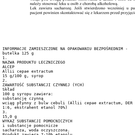
INFORMACJE ZAMIESZCZONE NA OPAKOWANIU BEZPOŚREDNIM -
butelka 125 g
1.
NAZWA PRODUKTU LECZNICZEGO
ALCEP
Allii cepae extractum
15 g/100 g, syrop
2.
ZAWARTOŚĆ SUBSTANCJI CZYNNEJ (YCH)
Skład
100 g syropu zawiera:
substancję czynną
wciąg płynny z bulw cebuli (Allii cepae extractum, DER
1:6, ekstrahent etanol 70%)
3.
15,0 g
WYKAZ SUBSTANCJI POMOCNICZYCH
i substancje pomocnicze
sacharoza, woda oczyszczona.
Produkt zawiera 7-10% etanolu.