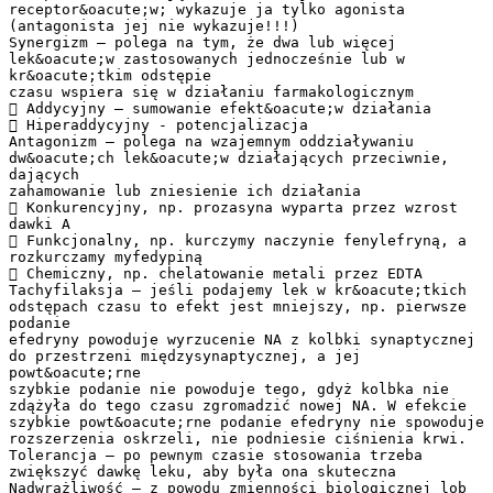
receptor&oacute;w; wykazuje ja tylko agonista
(antagonista jej nie wykazuje!!!)
Synergizm – polega na tym, że dwa lub więcej
lek&oacute;w zastosowanych jednocześnie lub w
kr&oacute;tkim odstępie
czasu wspiera się w działaniu farmakologicznym
 Addycyjny – sumowanie efekt&oacute;w działania
 Hiperaddycyjny - potencjalizacja
Antagonizm – polega na wzajemnym oddziaływaniu
dw&oacute;ch lek&oacute;w działających przeciwnie,
dających
zahamowanie lub zniesienie ich działania
 Konkurencyjny, np. prozasyna wyparta przez wzrost
dawki A
 Funkcjonalny, np. kurczymy naczynie fenylefryną, a
rozkurczamy myfedypiną
 Chemiczny, np. chelatowanie metali przez EDTA
Tachyfilaksja – jeśli podajemy lek w kr&oacute;tkich
odstępach czasu to efekt jest mniejszy, np. pierwsze
podanie
efedryny powoduje wyrzucenie NA z kolbki synaptycznej
do przestrzeni międzysynaptycznej, a jej
powt&oacute;rne
szybkie podanie nie powoduje tego, gdyż kolbka nie
zdążyła do tego czasu zgromadzić nowej NA. W efekcie
szybkie powt&oacute;rne podanie efedryny nie spowoduje
rozszerzenia oskrzeli, nie podniesie ciśnienia krwi.
Tolerancja – po pewnym czasie stosowania trzeba
zwiększyć dawkę leku, aby była ona skuteczna
Nadwrażliwość – z powodu zmienności biologicznej lob