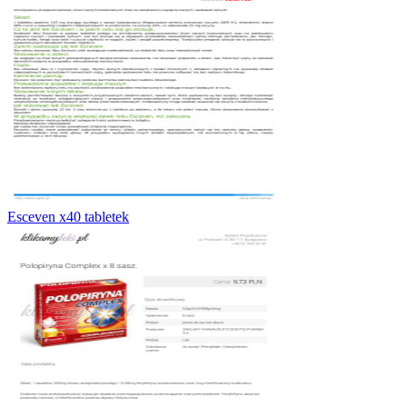
Esceven x40 tabletek