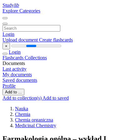
Study
lib
Explore Categories
Login
Upload document
Create flashcards
×
Login
Flashcards
Collections
Documents
Last activity
My documents
Saved documents
Profile
Add to ...
Add to collection(s)
Add to saved
Nauka
Chemia
Chemia organiczna
Medicinal Chemistry
Farmakologia ogólna – wykład I