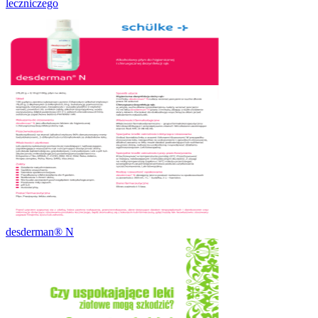
leczniczego
desderman® N