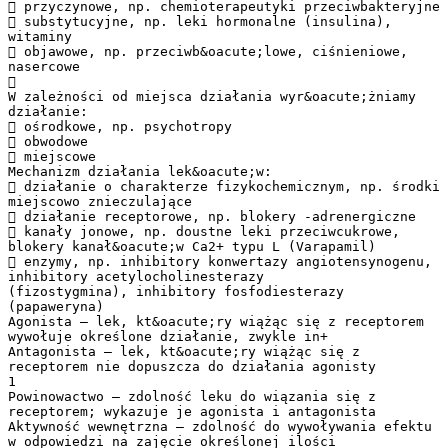
 przyczynowe, np. chemioterapeutyki przeciwbakteryjne
 substytucyjne, np. leki hormonalne (insulina),
witaminy
 objawowe, np. przeciwb&oacute;lowe, ciśnieniowe,
nasercowe

W zależności od miejsca działania wyr&oacute;żniamy
działanie:
 ośrodkowe, np. psychotropy
 obwodowe
 miejscowe
Mechanizm działania lek&oacute;w:
 działanie o charakterze fizykochemicznym, np. środki
miejscowo znieczulające
 działanie receptorowe, np. blokery -adrenergiczne
 kanały jonowe, np. doustne leki przeciwcukrowe,
blokery kanał&oacute;w Ca2+ typu L (Varapamil)
 enzymy, np. inhibitory konwertazy angiotensynogenu,
inhibitory acetylocholinesterazy
(fizostygmina), inhibitory fosfodiesterazy
(papaweryna)
Agonista – lek, kt&oacute;ry wiążąc się z receptorem
wywołuje określone działanie, zwykle in+
Antagonista – lek, kt&oacute;ry wiążąc się z
receptorem nie dopuszcza do działania agonisty
1
Powinowactwo – zdolność leku do wiązania się z
receptorem; wykazuje je agonista i antagonista
Aktywność wewnętrzna – zdolność do wywoływania efektu
w odpowiedzi na zajęcie określonej ilości