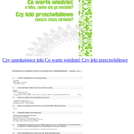
Czy uspokajające leki Co warto wiedzieć Czy leki przeciwbólowe