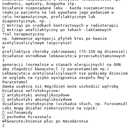
nudności, wymioty, biegunka itp.
Działanie niepożądane leku - każda niezamierzona
reakcja pacjenta na lek wywołana jego podaniem w
celu terapeutycznym, profilaktycznym lub
diagnostycznym, np. :
 Wstrząs po środkach kontrastowych w radioterapii
 Wstrząs anafilaktyczny po lekach -laktamowych
*cel terapeutyczny
np. hamowanie agregacji płytek krwi po kwasie
acetylosalicylowym (aspirynie)
w
profilaktyce choroby zakrzepowej (75-150 mg dziennie);
działanie ośrodkowe lek&oacute;w przeciwhistaminowych
I
generacji (normalnie w stanach alergicznych) na OUN
aby złagodzić b&oacute;l (z paracetamolem np.)
Lek&oacute;w acetylosalicylowych nie podajemy dzieciom
ze względu na ryzyko wystąpienia zespołu Rey’a
Paracetamol
dawka większa niż 4mg/dzień może uszkodzić wątrobę
Działanie nefrotoksyczne:
 antybiotyki annoglikozydowe
 antybiotyki aminoglikozydowe
działanie ototoksyczne (uszkadza słuch, np. Furosemid)
Leki mogą działać niekorzystnie na szpik:
 sulfonamidy
 pochodne Pirazonalu
Wł&oacute;knienie płuc po Amiodaronie