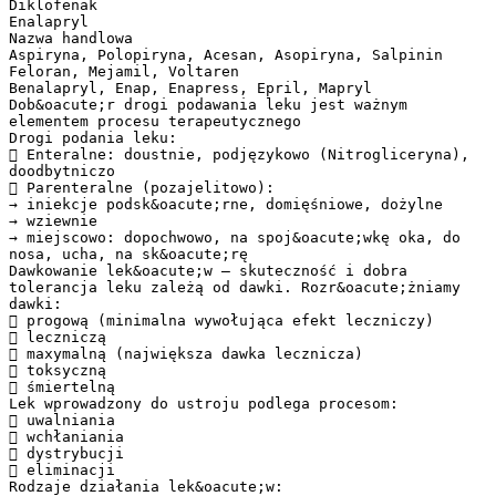
Diklofenak
Enalapryl
Nazwa handlowa
Aspiryna, Polopiryna, Acesan, Asopiryna, Salpinin
Feloran, Mejamil, Voltaren
Benalapryl, Enap, Enapress, Epril, Mapryl
Dob&oacute;r drogi podawania leku jest ważnym
elementem procesu terapeutycznego
Drogi podania leku:
 Enteralne: doustnie, podjęzykowo (Nitrogliceryna),
doodbytniczo
 Parenteralne (pozajelitowo):
→ iniekcje podsk&oacute;rne, domięśniowe, dożylne
→ wziewnie
→ miejscowo: dopochwowo, na spoj&oacute;wkę oka, do
nosa, ucha, na sk&oacute;rę
Dawkowanie lek&oacute;w – skuteczność i dobra
tolerancja leku zależą od dawki. Rozr&oacute;żniamy
dawki:
 progową (minimalna wywołująca efekt leczniczy)
 leczniczą
 maxymalną (największa dawka lecznicza)
 toksyczną
 śmiertelną
Lek wprowadzony do ustroju podlega procesom:
 uwalniania
 wchłaniania
 dystrybucji
 eliminacji
Rodzaje działania lek&oacute;w: