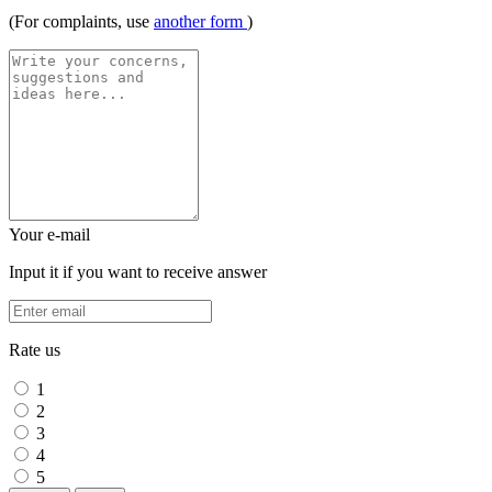
(For complaints, use
another form
)
Your e-mail
Input it if you want to receive answer
Rate us
1
2
3
4
5