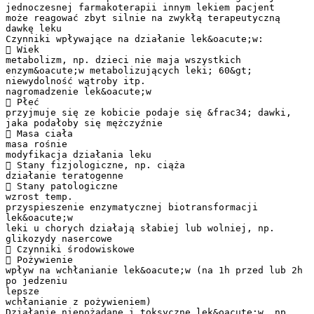
jednoczesnej farmakoterapii innym lekiem pacjent
może reagować zbyt silnie na zwykłą terapeutyczną
dawkę leku
Czynniki wpływające na działanie lek&oacute;w:
 Wiek
metabolizm, np. dzieci nie maja wszystkich
enzym&oacute;w metabolizujących leki; 60&gt;
niewydolność wątroby itp.
nagromadzenie lek&oacute;w
 Płeć
przyjmuje się ze kobicie podaje się &frac34; dawki,
jaka podałoby się mężczyźnie
 Masa ciała
masa rośnie
modyfikacja działania leku
 Stany fizjologiczne, np. ciąża
działanie teratogenne
 Stany patologiczne
wzrost temp.
przyspieszenie enzymatycznej biotransformacji
lek&oacute;w
leki u chorych działają słabiej lub wolniej, np.
glikozydy nasercowe
 Czynniki środowiskowe
 Pożywienie
wpływ na wchłanianie lek&oacute;w (na 1h przed lub 2h
po jedzeniu
lepsze
wchłanianie z pożywieniem)
Działanie niepożądane i toksyczne lek&oacute;w, np.