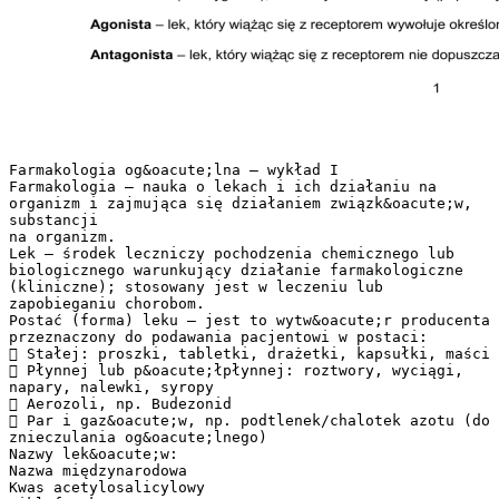
Farmakologia og&oacute;lna – wykład I
Farmakologia – nauka o lekach i ich działaniu na
organizm i zajmująca się działaniem związk&oacute;w,
substancji
na organizm.
Lek – środek leczniczy pochodzenia chemicznego lub
biologicznego warunkujący działanie farmakologiczne
(kliniczne); stosowany jest w leczeniu lub
zapobieganiu chorobom.
Postać (forma) leku – jest to wytw&oacute;r producenta
przeznaczony do podawania pacjentowi w postaci:
 Stałej: proszki, tabletki, drażetki, kapsułki, maści
 Płynnej lub p&oacute;łpłynnej: roztwory, wyciągi,
napary, nalewki, syropy
 Aerozoli, np. Budezonid
 Par i gaz&oacute;w, np. podtlenek/chalotek azotu (do
znieczulania og&oacute;lnego)
Nazwy lek&oacute;w:
Nazwa międzynarodowa
Kwas acetylosalicylowy