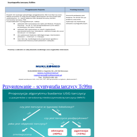
Przygotowanie – scyntygrafia tarczycy Tc99m