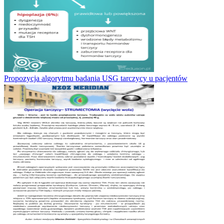
Propozycja algorytmu badania USG tarczycy u pacjentów