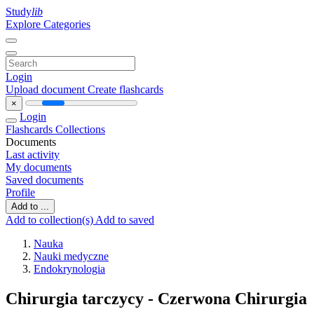
Study
lib
Explore Categories
Login
Upload document
Create flashcards
×
Login
Flashcards
Collections
Documents
Last activity
My documents
Saved documents
Profile
Add to ...
Add to collection(s)
Add to saved
Nauka
Nauki medyczne
Endokrynologia
Chirurgia tarczycy - Czerwona Chirurgia