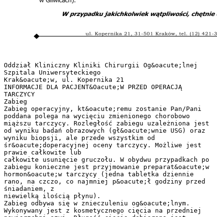
Oddział Kliniczny Kliniki Chirurgii Og&oacute;lnej
Szpitala Uniwersyteckiego
Krak&oacute;w, ul. Kopernika 21
INFORMACJE DLA PACJENT&Oacute;W PRZED OPERACJĄ
TARCZYCY
Zabieg
Zabieg operacyjny, kt&oacute;remu zostanie Pan/Pani
poddana polega na wycięciu zmienionego chorobowo
miąższu tarczycy. Rozległość zabiegu uzależniona jest
od wyniku badań obrazowych (gł&oacute;wnie USG) oraz
wyniku biopsji, ale przede wszystkim od
śr&oacute;doperacyjnej oceny tarczycy. Możliwe jest
prawie całkowite lub
całkowite usunięcie gruczołu. W obydwu przypadkach po
zabiegu konieczne jest przyjmowanie preparat&oacute;w
hormon&oacute;w tarczycy (jedna tabletka dziennie
rano, na czczo, co najmniej p&oacute;ł godziny przed
śniadaniem, z
niewielką ilością płynu).
Zabieg odbywa się w znieczuleniu og&oacute;lnym.
Wykonywany jest z kosmetycznego cięcia na przedniej