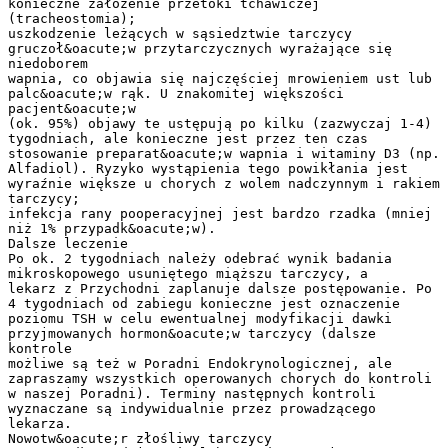
konieczne założenie przetoki tchawiczej
(tracheostomia);
uszkodzenie leżących w sąsiedztwie tarczycy
gruczoł&oacute;w przytarczycznych wyrażające się
niedoborem
wapnia, co objawia się najczęściej mrowieniem ust lub
palc&oacute;w rąk. U znakomitej większości
pacjent&oacute;w
(ok. 95%) objawy te ustępują po kilku (zazwyczaj 1-4)
tygodniach, ale konieczne jest przez ten czas
stosowanie preparat&oacute;w wapnia i witaminy D3 (np.
Alfadiol). Ryzyko wystąpienia tego powikłania jest
wyraźnie większe u chorych z wolem nadczynnym i rakiem
tarczycy;
infekcja rany pooperacyjnej jest bardzo rzadka (mniej
niż 1% przypadk&oacute;w).
Dalsze leczenie
Po ok. 2 tygodniach należy odebrać wynik badania
mikroskopowego usuniętego miąższu tarczycy, a
lekarz z Przychodni zaplanuje dalsze postępowanie. Po
4 tygodniach od zabiegu konieczne jest oznaczenie
poziomu TSH w celu ewentualnej modyfikacji dawki
przyjmowanych hormon&oacute;w tarczycy (dalsze
kontrole
możliwe są też w Poradni Endokrynologicznej, ale
zapraszamy wszystkich operowanych chorych do kontroli
w naszej Poradni). Terminy następnych kontroli
wyznaczane są indywidualnie przez prowadzącego
lekarza.
Nowotw&oacute;r złośliwy tarczycy