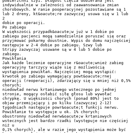
powierzchni szyi. Długość cięcia dobierana jest
indywidualnie w zależności od zaawansowania zmian
chorobowych. W ranie pooperacyjnej pozostawiane są 1
lub 2 dreny, kt&oacute;re zazwyczaj usuwa się w 1 lub
2
dobie po operacji.
Po zabiegu
W większości przypadk&oacute;w już w 1 dobie po
zabiegu pacjenci mogą samodzielnie poruszać się oraz
przyjmować pokarmy doustnie. Wypis do domu najczęściej
następuje w 2-4 dobie po zabiegu. Szwy lub
Stripy zazwyczaj usuwane są w 4 lub 5 dobie po
zabiegu.
Powikłania
Jak każde leczenie operacyjne r&oacute;wnież zabieg
operacyjny tarczycy wiąże się z możliwością
wystąpienia powikłań. Najczęściej mogą wystąpić:
krwotok po zabiegu wymagający powt&oacute;rnej
operacji (reoperacji), zdarzający się u mniej niż 0,5%
chorych;
niedowład nerwu krtaniowego wstecznego po jednej
stronie, mogący osłabić siłę głosu lub wywołać
chrypkę. U większości chorych (ponad 80%) jest to
objaw przemijający i po kilku (zazwyczaj 2-12)
tygodniach następuje powr&oacute;t funkcji nerwu.
Powikłanie to występuje u ok. 1% chorych;
obustronny niedowład nerw&oacute;w krtaniowych
wstecznych jest bardzo rzadki (występuje nie częściej
niż u
0,1% chorych), ale w razie jego wystąpienia może być