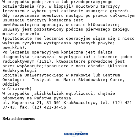
W przypadku podejrzenia lub przedoperacyjnego
potwierdzenia (np. w biopsji) nowotworu tarczycy
leczeniem z wyboru jest całkowite usunięcie gruczołu.
Gdy rozpoznanie nowotworu nastąpi po prawie całkowitym
usunięciu tarczycy konieczna jest
powt&oacute;rna operacja, w czasie kt&oacute;rej
usuwany jest pozostawiony podczas pierwszego zabiegu
miąższ gruczołu
(powt&oacute;rne leczenie operacyjne wiąże się z nieco
wyższym ryzykiem wystąpienia opisanych powyżej
powikłań).
Po leczeniu operacyjnym konieczna jest dalsza
diagnostyka (zazwyczaj scyntygrafia) i leczenie jodem
radioaktywnym (I131), kt&oacute;re prowadzone jest
przez wsp&oacute;łpracujące z nami ośrodki (Klinika
Endokrynologii
Szpitala Uniwersyteckiego w Krakowie lub Centrum
Onkologii - Instytut im. Marii Skłodowskiej-Curie,
Oddział
w Gliwicach).
W przypadku jakichkolwiek wątpliwości, chętnie
odpowiemy na Państwa pytania.
ul. Kopernika 21, 31-501 Krak&oacute;w, tel. (12) 421-
Related documents