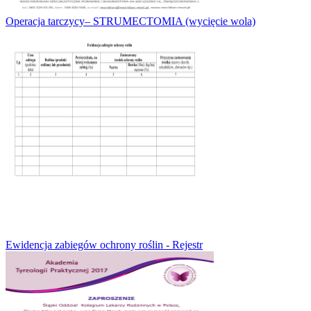
Operacja tarczycy– STRUMECTOMIA (wycięcie wola)
Ewidencja zabiegów ochrony roślin - Rejestr