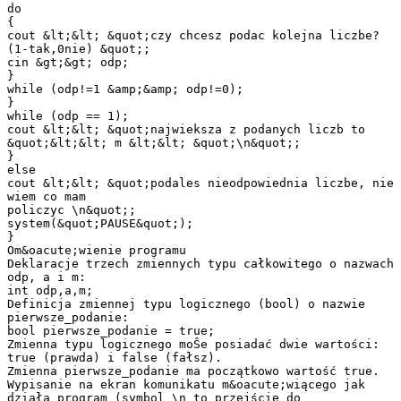
do
{
cout &lt;&lt; &quot;czy chcesz podac kolejna liczbe?
(1-tak,0nie) &quot;;
cin &gt;&gt; odp;
}
while (odp!=1 &amp;&amp; odp!=0);
}
while (odp == 1);
cout &lt;&lt; &quot;najwieksza z podanych liczb to
&quot;&lt;&lt; m &lt;&lt; &quot;\n&quot;;
}
else
cout &lt;&lt; &quot;podales nieodpowiednia liczbe, nie
wiem co mam
policzyc \n&quot;;
system(&quot;PAUSE&quot;);
}
Om&oacute;wienie programu
Deklaracje trzech zmiennych typu całkowitego o nazwach
odp, a i m:
int odp,a,m;
Definicja zmiennej typu logicznego (bool) o nazwie
pierwsze_podanie:
bool pierwsze_podanie = true;
Zmienna typu logicznego moŜe posiadać dwie wartości:
true (prawda) i false (fałsz).
Zmienna pierwsze_podanie ma początkowo wartość true.
Wypisanie na ekran komunikatu m&oacute;wiącego jak
działa program (symbol \n to przejście do