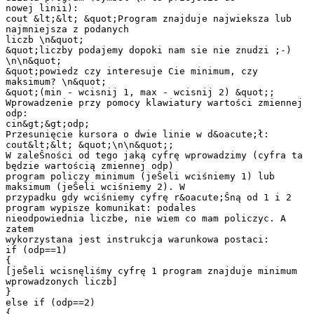
nowej linii):
cout &lt;&lt; &quot;Program znajduje najwieksza lub
najmniejsza z podanych
liczb \n&quot;
&quot;liczby podajemy dopoki nam sie nie znudzi ;-)
\n\n&quot;
&quot;powiedz czy interesuje Cie minimum, czy
maksimum? \n&quot;
&quot;(min - wcisnij 1, max - wcisnij 2) &quot;;
Wprowadzenie przy pomocy klawiatury wartości zmiennej
odp:
cin&gt;&gt;odp;
Przesunięcie kursora o dwie linie w d&oacute;ł:
cout&lt;&lt; &quot;\n\n&quot;;
W zaleŜności od tego jaką cyfrę wprowadzimy (cyfra ta
będzie wartością zmiennej odp)
program policzy minimum (jeŜeli wciśniemy 1) lub
maksimum (jeŜeli wciśniemy 2). W
przypadku gdy wciśniemy cyfrę r&oacute;Ŝną od 1 i 2
program wypisze komunikat: podales
nieodpowiednia liczbe, nie wiem co mam policzyc. A
zatem
wykorzystana jest instrukcja warunkowa postaci:
if (odp==1)
{
[jeŜeli wcisnęliśmy cyfrę 1 program znajduje minimum
wprowadzonych liczb]
}
else if (odp==2)
{