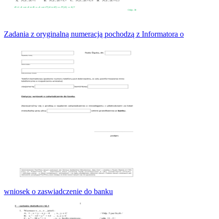
Zadania z oryginalną numeracją pochodzą z Informatora o
wniosek o zaswiadczenie do banku