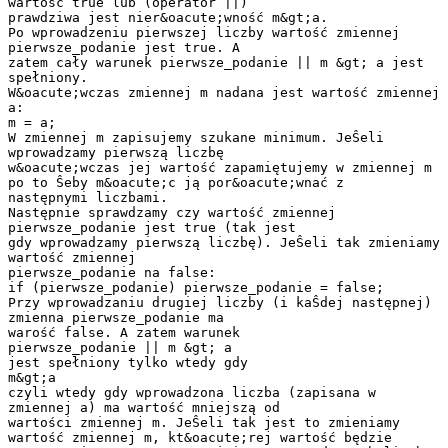
wartość true lub (operator ||)
prawdziwa jest nier&oacute;wność m&gt;a.
Po wprowadzeniu pierwszej liczby wartość zmiennej
pierwsze_podanie jest true. A
zatem cały warunek pierwsze_podanie || m &gt; a jest
spełniony.
W&oacute;wczas zmiennej m nadana jest wartość zmiennej
a:
m = a;
W zmiennej m zapisujemy szukane minimum. JeŜeli
wprowadzamy pierwszą liczbę
w&oacute;wczas jej wartość zapamiętujemy w zmiennej m
po to Ŝeby m&oacute;c ją por&oacute;wnać z
następnymi liczbami.
Następnie sprawdzamy czy wartość zmiennej
pierwsze_podanie jest true (tak jest
gdy wprowadzamy pierwszą liczbę). JeŜeli tak zmieniamy
wartość zmiennej
pierwsze_podanie na false:
if (pierwsze_podanie) pierwsze_podanie = false;
Przy wprowadzaniu drugiej liczby (i kaŜdej następnej)
zmienna pierwsze_podanie ma
warość false. A zatem warunek
pierwsze_podanie || m &gt; a
jest spełniony tylko wtedy gdy
m&gt;a
czyli wtedy gdy wprowadzona liczba (zapisana w
zmiennej a) ma wartość mniejszą od
wartości zmiennej m. JeŜeli tak jest to zmieniamy
wartość zmiennej m, kt&oacute;rej wartość będzie