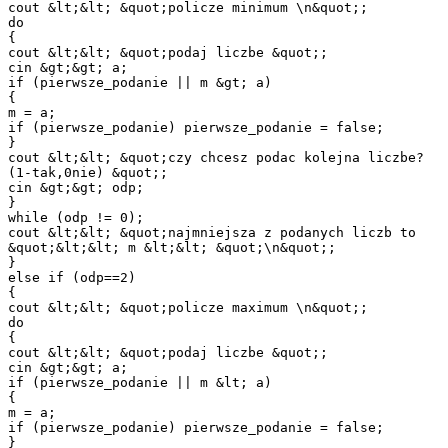
cout &lt;&lt; &quot;policze minimum \n&quot;;
do
{
cout &lt;&lt; &quot;podaj liczbe &quot;;
cin &gt;&gt; a;
if (pierwsze_podanie || m &gt; a)
{
m = a;
if (pierwsze_podanie) pierwsze_podanie = false;
}
cout &lt;&lt; &quot;czy chcesz podac kolejna liczbe?
(1-tak,0nie) &quot;;
cin &gt;&gt; odp;
}
while (odp != 0);
cout &lt;&lt; &quot;najmniejsza z podanych liczb to
&quot;&lt;&lt; m &lt;&lt; &quot;\n&quot;;
}
else if (odp==2)
{
cout &lt;&lt; &quot;policze maximum \n&quot;;
do
{
cout &lt;&lt; &quot;podaj liczbe &quot;;
cin &gt;&gt; a;
if (pierwsze_podanie || m &lt; a)
{
m = a;
if (pierwsze_podanie) pierwsze_podanie = false;
}