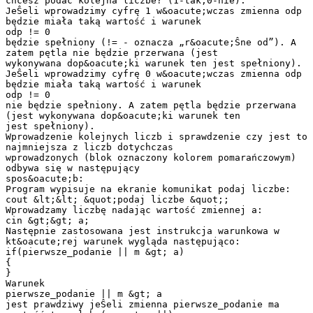
chcesz podac kolejna liczbe? (1-tak,0-nie).
JeŜeli wprowadzimy cyfrę 1 w&oacute;wczas zmienna odp
będzie miała taką wartość i warunek
odp != 0
będzie spełniony (!= - oznacza „r&oacute;Ŝne od”). A
zatem pętla nie będzie przerwana (jest
wykonywana dop&oacute;ki warunek ten jest spełniony).
JeŜeli wprowadzimy cyfrę 0 w&oacute;wczas zmienna odp
będzie miała taką wartość i warunek
odp != 0
nie będzie spełniony. A zatem pętla będzie przerwana
(jest wykonywana dop&oacute;ki warunek ten
jest spełniony).
Wprowadzenie kolejnych liczb i sprawdzenie czy jest to
najmniejsza z liczb dotychczas
wprowadzonych (blok oznaczony kolorem pomarańczowym)
odbywa się w następujący
spos&oacute;b:
Program wypisuje na ekranie komunikat podaj liczbe:
cout &lt;&lt; &quot;podaj liczbe &quot;;
Wprowadzamy liczbę nadając wartość zmiennej a:
cin &gt;&gt; a;
Następnie zastosowana jest instrukcja warunkowa w
kt&oacute;rej warunek wygląda następująco:
if(pierwsze_podanie || m &gt; a)
{
}
Warunek
pierwsze_podanie || m &gt; a
jest prawdziwy jeŜeli zmienna pierwsze_podanie ma