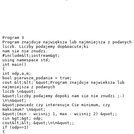
Program 3
Program znajduje największa lub najmniejsza z podanych
liczb. Liczby podajemy dop&oacute;ki
nam sie nie znudzi.
#include&lt;iostream&gt;
using namespace std;
int main()
{
int odp,a,m;
bool pierwsze_podanie = true;
cout &lt;&lt; &quot;Program znajduje najwieksza lub
najmniejsza z podanych
liczb \n&quot;
&quot;liczby podajemy dopoki nam sie nie znudzi ;-)
\n\n&quot;
&quot;powiedz czy interesuje Cie minimum, czy
maksimum? \n&quot;
&quot;(min - wcisnij 1, max - wcisnij 2) &quot;;
cin &gt;&gt; odp;
cout&lt;&lt; &quot;\n\n&quot;;
if (odp==1)
{