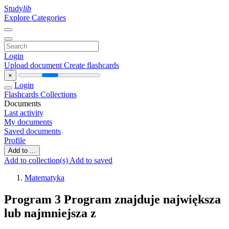
Study
lib
Explore Categories
Login
Upload document
Create flashcards
×
Login
Flashcards
Collections
Documents
Last activity
My documents
Saved documents
Profile
Add to ...
Add to collection(s)
Add to saved
Matematyka
Program 3 Program znajduje największa
lub najmniejsza z