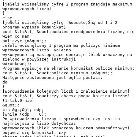
[jeŜeli wcisnęliśmy cyfrę 2 program znajduje maksimum
wprowadzonych liczb]
}
else
[jeŜeli wcisnęliśmy cyfrę r&oacute;Ŝną od 1 i 2
program wypisze komunikat]
cout &lt;&lt; &quot;podales nieodpowiednia liczbe, nie
wiem co mam
policzyc \n&quot;;
JeŜeli wcisnęliśmy 1 program ma policzyć minimum
wprowadzonych liczb. Kolejno
wykonywane są następujące operacje (blok oznaczony na
zielono w powyŜszej instrukcji
warunkowej):
Program wypisuje na ekranie komunikat policze minimum:
cout &lt;&lt; &quot;policze minimum \n&quot;;
Następnie zastosowana jest pętla postaci:
do
{
[Wprowadzenie kolejnych liczb i znalezienie minimum]
cout &lt;&lt; &quot;czy chcesz podac kolejna liczbe?
(1-tak,0-nie)
&quot;;
cin &gt;&gt; odp;
}while (odp != 0);
Po wprowadzeniu liczby i sprawdzeniu czy jest to
najmniejsza z liczb dotychczas
wprowadzonych (blok oznaczony kolorem pomarańczowym)
pojawia się komunikat: czy