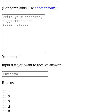
(For complaints, use
another form
)
Your e-mail
Input it if you want to receive answer
Rate us
1
2
3
4
5