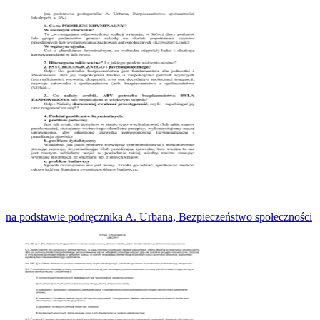
na podstawie podręcznika A. Urbana, Bezpieczeństwo społeczności