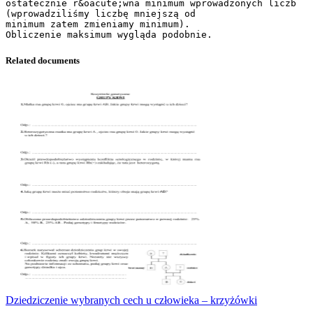
ostatecznie r&oacute;wna minimum wprowadzonych liczb
(wprowadziliśmy liczbę mniejszą od
minimum zatem zmieniamy minimum).
Related documents
Dziedziczenie wybranych cech u człowieka – krzyżówki