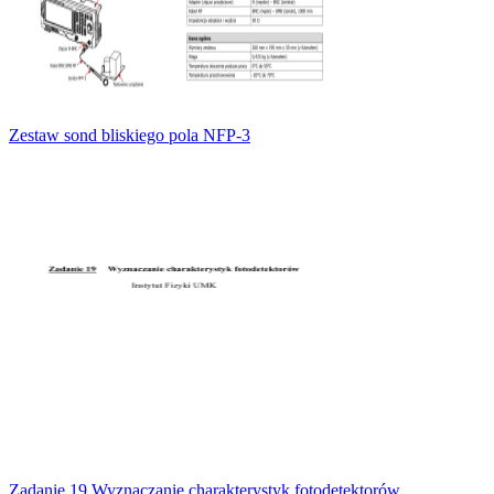
Zestaw sond bliskiego pola NFP-3
Zadanie 19 Wyznaczanie charakterystyk fotodetektorów