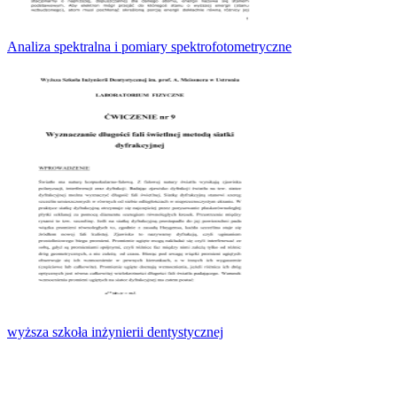
Analiza spektralna i pomiary spektrofotometryczne
wyższa szkoła inżynierii dentystycznej