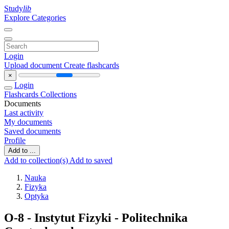
Study
lib
Explore Categories
Login
Upload document
Create flashcards
×
Login
Flashcards
Collections
Documents
Last activity
My documents
Saved documents
Profile
Add to ...
Add to collection(s)
Add to saved
Nauka
Fizyka
Optyka
O-8 - Instytut Fizyki - Politechnika