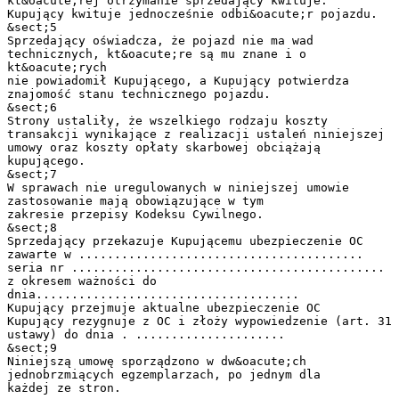
kt&oacute;rej otrzymanie sprzedający kwituje.
Kupujący kwituje jednocześnie odbi&oacute;r pojazdu.
&sect;5
Sprzedający oświadcza, że pojazd nie ma wad
technicznych, kt&oacute;re są mu znane i o
kt&oacute;rych
nie powiadomił Kupującego, a Kupujący potwierdza
znajomość stanu technicznego pojazdu.
&sect;6
Strony ustaliły, że wszelkiego rodzaju koszty
transakcji wynikające z realizacji ustaleń niniejszej
umowy oraz koszty opłaty skarbowej obciążają
kupującego.
&sect;7
W sprawach nie uregulowanych w niniejszej umowie
zastosowanie mają obowiązujące w tym
zakresie przepisy Kodeksu Cywilnego.
&sect;8
Sprzedający przekazuje Kupującemu ubezpieczenie OC
zawarte w ........................................
seria nr ............................................
z okresem ważności do
dnia.....................................
Kupujący przejmuje aktualne ubezpieczenie OC
Kupujący rezygnuje z OC i złoży wypowiedzenie (art. 31
ustawy) do dnia . .....................
&sect;9
Niniejszą umowę sporządzono w dw&oacute;ch
jednobrzmiących egzemplarzach, po jednym dla
każdej ze stron.