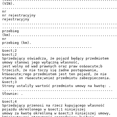
(VIN).
.......................................................
nr
nr rejestracyjny
rejestracyjny
.......................................................
.......................................................
przebieg
(km)...................................................
nr
przebieg (km).
...........................................
&sect;2
&sect;2
Sprzedający oświadcza, że pojazd będący przedmiotem
umowy stanowi jego wyłączną własność,
jest wolny od wad prawnych oraz praw os&oacute;b
trzecich, że nie toczy się żadne postępowanie,
kt&oacute;rego przedmiotem jest ten pojazd, że nie
stanowi on r&oacute;wnież przedmiotu zabezpieczenia.
&sect;3
Strony ustaliły wartość przedmiotu umowy na kwotę: .
.....................................................
Słownie: .
.......................................................
&sect;4
Sprzedający przenosi na rzecz kupującego własność
pojazdu określonego w &sect;1 niniejszej
umowy za kwotę określoną w &sect;3 niniejszej umowy,