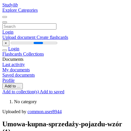
Study
lib
Explore Categories
Login
Upload document
Create flashcards
×
Login
Flashcards
Collections
Documents
Last activity
My documents
Saved documents
Profile
Add to ...
Add to collection(s)
Add to saved
No category
Uploaded by
common.user8944
Umowa-kupna-sprzedaży-pojazdu-wzór