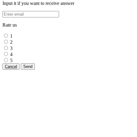
Input it if you want to receive answer
Rate us
1
2
3
4
5
Cancel
Send