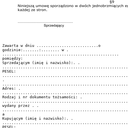
Zawarta w dniu ...........................o
godzinie:.......:........ w .
...................................................
pomiędzy:
Sprzedającym (imię i nazwisko):. .
.......................................................
PESEL:
.......................................................
.
.......................................................
Adres: .
.......................................................
Rodzaj i nr dokumentu tożsamości: .
.......................................................
wydany przez . .
.......................................................
a
Kupującym (imię i nazwisko):. .
.......................................................
PESEL: