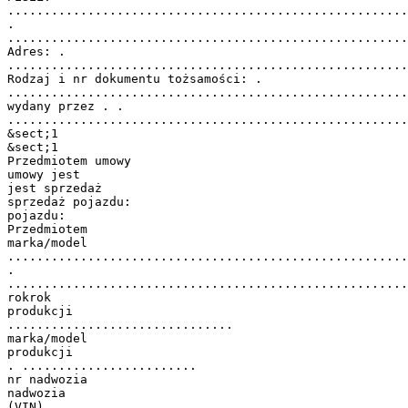
.......................................................
.
.......................................................
Adres: .
.......................................................
Rodzaj i nr dokumentu tożsamości: .
.......................................................
wydany przez . .
.......................................................
&sect;1
&sect;1
Przedmiotem umowy
umowy jest
jest sprzedaż
sprzedaż pojazdu:
pojazdu:
Przedmiotem
marka/model
.......................................................
.
.......................................................
rokrok
produkcji
...............................
marka/model
produkcji
. ........................
nr nadwozia
nadwozia
(VIN)..................................................