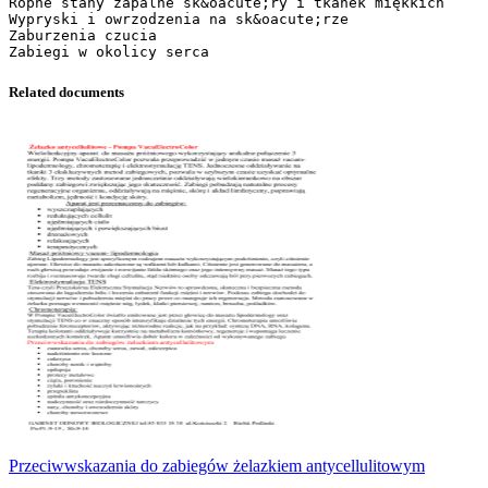
Ropne stany zapalne sk&oacute;ry i tkanek miękkich
Wypryski i owrzodzenia na sk&oacute;rze
Zaburzenia czucia
Related documents
Przeciwwskazania do zabiegów żelazkiem antycellulitowym