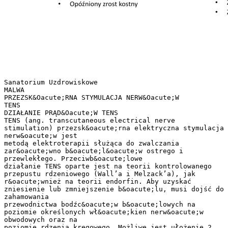
Sanatorium Uzdrowiskowe
MALWA
PRZEZSK&Oacute;RNA STYMULACJA NERW&Oacute;W
TENS
DZIAŁANIE PRĄD&Oacute;W TENS
TENS (ang. transcutaneous electrical nerve
stimulation) przezsk&oacute;rna elektryczna stymulacja
nerw&oacute;w jest
metodą elektroterapii służąca do zwalczania
zar&oacute;wno b&oacute;l&oacute;w ostrego i
przewlekłego. Przeciwb&oacute;lowe
działanie TENS oparte jest na teorii kontrolowanego
przepustu rdzeniowego (Wall’a i Melzack’a), jak
r&oacute;wnież na teorii endorfin. Aby uzyskać
zniesienie lub zmniejszenie b&oacute;lu, musi dojść do
zahamowania
przewodnictwa bodźc&oacute;w b&oacute;lowych na
poziomie określonych wł&oacute;kien nerw&oacute;w
obwodowych oraz na
poziomie rdzenia kręgowego. Możliwe jest ułożenie 2