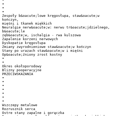
•
•
•
•
Zespoły b&oacute;lowe kręgosłupa, staw&oacute;w
kończyn,
mięśni i tkanek miękkich
Neuralgie nerw&oacute;w: nerwu tr&oacute;jdzielnego,
b&oacute;le
zęb&oacute;w, ischalgia - rwa kulszowa
Zapalenie korzeni nerwowych
Dyskopatie kręgosłupa
Zmiany zwyrodnieniowe staw&oacute;w kończyn
Stany po urazach staw&oacute;w i mięśni
Op&oacute;źniony zrost kostny
•
•
Okres okołoporodowy
Blizny pooperacyjne
PRZECIWSKAZANIA
•
•
•
•
•
•
•
Wszczepy metalowe
Rozrusznik serca
Ostre stany zapalne i gorączka