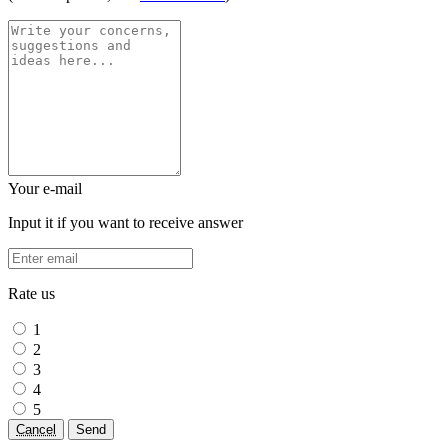
Your e-mail
Input it if you want to receive answer
Rate us
1
2
3
4
5
Cancel
Send