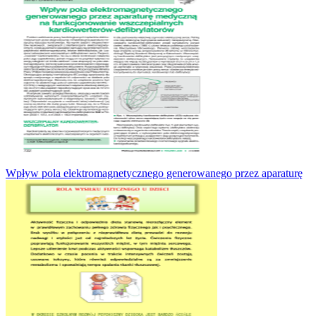
Wpływ pola elektromagnetycznego generowanego przez aparaturę