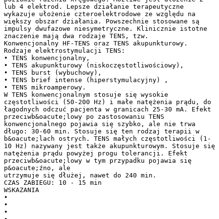
lub 4 elektrod. Lepsze działanie terapeutyczne
wykazuje ułożenie czteroelektrodowe ze względu na
większy obszar działania. Powszechnie stosowane są
impulsy dwufazowe niesymetryczne. Klinicznie istotne
znaczenie mają dwa rodzaje TENS, tzw.
Konwencjonalny HF-TENS oraz TENS akupunkturowy.
Rodzaje elektrostymulacji TENS:
• TENS konwencjonalny,
• TENS akupunkturowy (niskoczęstotliwościowy),
• TENS burst (wybuchowy),
• TENS brief intense (hiperstymulacyjny) ,
• TENS mikroamperowy.
W TENS konwencjonalnym stosuje się wysokie
częstotliwości (50-200 Hz) i małe natężenia prądu, do
łagodnych odczuć pacjenta w granicach 25-30 mA. Efekt
przeciwb&oacute;lowy po zastosowaniu TENS
konwencjonalnego pojawia się szybko, ale nie trwa
długo: 30-60 min. Stosuje się ten rodzaj terapii w
b&oacute;lach ostrych. TENS małych częstotliwości (1-
10 Hz) nazywany jest także akupunkturowym. Stosuje się
natężenia prądu powyżej progu tolerancji. Efekt
przeciwb&oacute;lowy w tym przypadku pojawia się
p&oacute;źno, ale
utrzymuje się dłużej, nawet do 240 min.
CZAS ZABIEGU: 10 - 15 min
WSKAZANIA
•
•
•