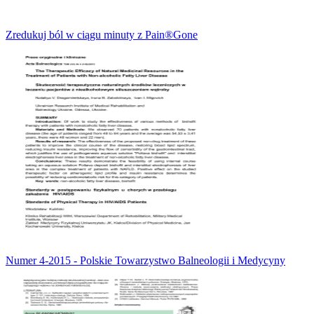
Zredukuj ból w ciągu minuty z Pain®Gone
Numer 4-2015 - Polskie Towarzystwo Balneologii i Medycyny