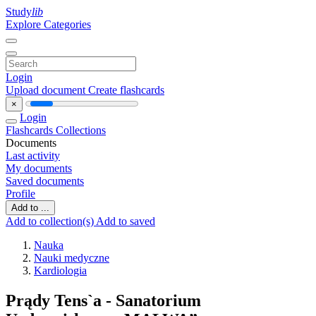
Study
lib
Explore Categories
Login
Upload document
Create flashcards
×
Login
Flashcards
Collections
Documents
Last activity
My documents
Saved documents
Profile
Add to ...
Add to collection(s)
Add to saved
Nauka
Nauki medyczne
Kardiologia
Prądy Tens`a - Sanatorium