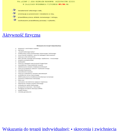
Aktywność fizyczna
Wskazania do terapii indywidualnej: • skręcenia i zwichnięcia