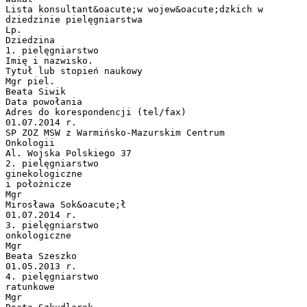
Lista konsultant&oacute;w wojew&oacute;dzkich w
dziedzinie pielęgniarstwa
Lp.
Dziedzina
1. pielęgniarstwo
Imię i nazwisko.
Tytuł lub stopień naukowy
Mgr piel.
Beata Siwik
Data powołania
Adres do korespondencji (tel/fax)
01.07.2014 r.
SP ZOZ MSW z Warmińsko-Mazurskim Centrum
Onkologii
Al. Wojska Polskiego 37
2. pielęgniarstwo
ginekologiczne
i położnicze
Mgr
Mirosława Sok&oacute;ł
01.07.2014 r.
3. pielęgniarstwo
onkologiczne
Mgr
Beata Szeszko
01.05.2013 r.
4. pielęgniarstwo
ratunkowe
Mgr