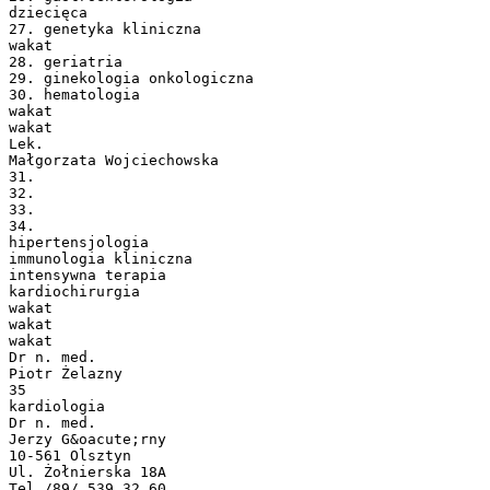
dziecięca
27. genetyka kliniczna
wakat
28. geriatria
29. ginekologia onkologiczna
30. hematologia
wakat
wakat
Lek.
Małgorzata Wojciechowska
31.
32.
33.
34.
hipertensjologia
immunologia kliniczna
intensywna terapia
kardiochirurgia
wakat
wakat
wakat
Dr n. med.
Piotr Żelazny
35
kardiologia
Dr n. med.
Jerzy G&oacute;rny
10-561 Olsztyn
Ul. Żołnierska 18A
Tel./89/ 539 32 60