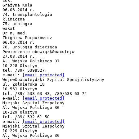
Lek.
Grażyna Kula
06.06.2014 r.
74. transplantologia
kliniczna
75. urologia
wakat
Dr n. med.
Zbigniew Purpurowicz
06.06.2014 r.
76. urologia dziecięca
Powierzenie obowiązk&oacute;w
27.08.2014 r.
Al. Wojska Polskiego 37
10-228 Olsztyn
tel. /89/ 5398527,
e-mail:
[email protected]
Wojew&oacute;dzki Szpital Specjalistyczny
ul. Żołnierska 18
10-561 Olsztyn
tel. /89/ 538 63 43, /89/538 63 74
e-mail:
[email protected]
Miejski Szpital Zespolony
Al. Wojska Polskiego 30
10-229 Olsztyn
tel. /89/ 532 61 50
e-mail:
[email protected]
Miejski Szpital Zespolony
10-229 Olsztyn
Al. Wojska Polskiego 30