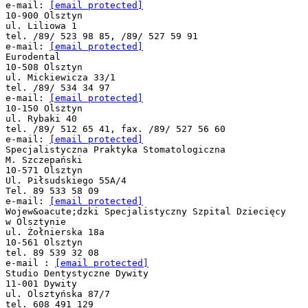
e-mail:
[email protected]
10-900 Olsztyn
ul. Liliowa 1
tel. /89/ 523 98 85, /89/ 527 59 91
e-mail:
[email protected]
Eurodental
10-508 Olsztyn
ul. Mickiewicza 33/1
tel. /89/ 534 34 97
e-mail:
[email protected]
10-150 Olsztyn
ul. Rybaki 40
tel. /89/ 512 65 41, fax. /89/ 527 56 60
e-mail:
[email protected]
Specjalistyczna Praktyka Stomatologiczna
M. Szczepański
10-571 Olsztyn
Ul. Piłsudskiego 55A/4
Tel. 89 533 58 09
e-mail:
[email protected]
Wojew&oacute;dzki Specjalistyczny Szpital Dziecięcy
w Olsztynie
ul. Żołnierska 18a
10-561 Olsztyn
tel. 89 539 32 08
e-mail :
[email protected]
Studio Dentystyczne Dywity
11-001 Dywity
ul. Olsztyńska 87/7
tel. 608 491 129