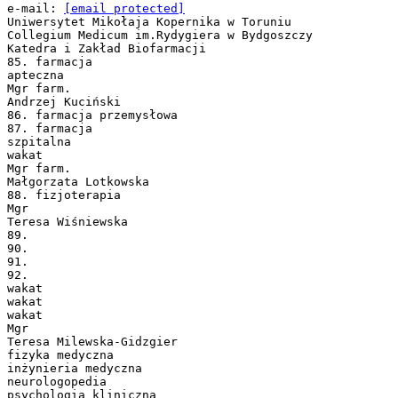
e-mail:
[email protected]
Uniwersytet Mikołaja Kopernika w Toruniu
Collegium Medicum im.Rydygiera w Bydgoszczy
Katedra i Zakład Biofarmacji
85. farmacja
apteczna
Mgr farm.
Andrzej Kuciński
86. farmacja przemysłowa
87. farmacja
szpitalna
wakat
Mgr farm.
Małgorzata Lotkowska
88. fizjoterapia
Mgr
Teresa Wiśniewska
89.
90.
91.
92.
wakat
wakat
wakat
Mgr
Teresa Milewska-Gidzgier
fizyka medyczna
inżynieria medyczna
neurologopedia
psychologia kliniczna