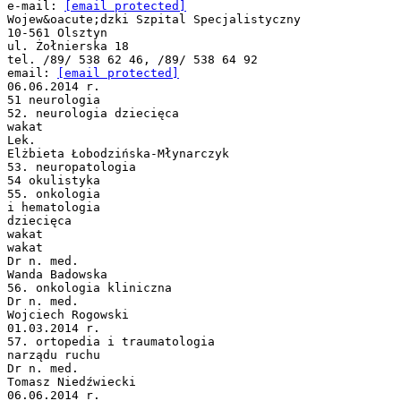
e-mail:
[email protected]
Wojew&oacute;dzki Szpital Specjalistyczny
10-561 Olsztyn
ul. Żołnierska 18
tel. /89/ 538 62 46, /89/ 538 64 92
email:
[email protected]
06.06.2014 r.
51 neurologia
52. neurologia dziecięca
wakat
Lek.
Elżbieta Łobodzińska-Młynarczyk
53. neuropatologia
54 okulistyka
55. onkologia
i hematologia
dziecięca
wakat
wakat
Dr n. med.
Wanda Badowska
56. onkologia kliniczna
Dr n. med.
Wojciech Rogowski
01.03.2014 r.
57. ortopedia i traumatologia
narządu ruchu
Dr n. med.
Tomasz Niedźwiecki
06.06.2014 r.