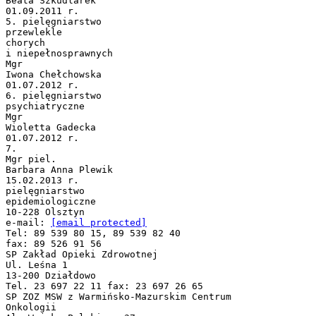
Beata Szkudlarek
01.09.2011 r.
5. pielęgniarstwo
przewlekle
chorych
i niepełnosprawnych
Mgr
Iwona Chełchowska
01.07.2012 r.
6. pielęgniarstwo
psychiatryczne
Mgr
Wioletta Gadecka
01.07.2012 r.
7.
Mgr piel.
Barbara Anna Plewik
15.02.2013 r.
pielęgniarstwo
epidemiologiczne
10-228 Olsztyn
e-mail:
[email protected]
Tel: 89 539 80 15, 89 539 82 40
fax: 89 526 91 56
SP Zakład Opieki Zdrowotnej
Ul. Leśna 1
13-200 Działdowo
Tel. 23 697 22 11 fax: 23 697 26 65
SP ZOZ MSW z Warmińsko-Mazurskim Centrum
Onkologii