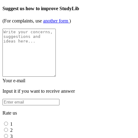
Suggest us how to improve StudyLib
(For complaints, use
another form
)
Your e-mail
Input it if you want to receive answer
Rate us
1
2
3