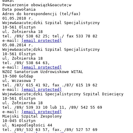
wakat
Powierzenie obowiązk&oacute;w
Data powołania
Adres do korespondencji (tel/fax)
01.05.2010 r.
Wojew&oacute;dzki Szpital Specjalistyczny
10-561 Olsztyn
ul. Żołnierska 18
tel. /89/ 538 62 25; tel./ fax 533 78 82
e-mail:
[email protected]
05.08.2014 r.
Wojew&oacute;dzki Szpital Specjalistyczny
10-561 Olsztyn
ul. Żołnierska 18
tel. /89/ 538 64 63,
e-mail:
[email protected]
NZOZ Sanatorium Uzdrowiskowe WITAL
19-500 Gołdap
ul. Wczasowa 7
tel. /87/ 615 41 92, fax ./87/ 615 19 62
e-mail:
[email protected]
Wojew&oacute;dzki Specjalistyczny Szpital Dziecięcy
10-561 Olsztyn
ul. Żołnierska 18
tel. /89/ 539 33 10 lub 11, /89/ 542 55 69
e-mail:
[email protected]
Miejski Szpital Zespolony
10-045 Olsztyn
ul. Niepodległości 44
tel. /89/ 532 63 57, fax. /89/ 527 57 69