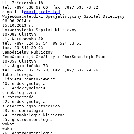
Ul. Żołnierska 18
tel. /89/ 538 62 66, fax. /89/ 533 78 82
e-mail:
[email protected]
Wojew&oacute;dzki Specjalistyczny Szpital Dziecięcy
06.06.2014 r.
15.10.2013 r.
Uniwersytecki Szpital Kliniczny
10-082 Olsztyn
ul. Warszawska 30
tel. /89/ 524 53 54, 89 524 53 51
fax. 89 541 30 93
Samodzielny Publiczny
Zesp&oacute;ł Gruźlicy i Chor&oacute;b Płuc
10-357 Olsztyn
ul. Jagiellońska 78
tel. /89/ 532 29 28, Fax. /89/ 532 29 76
laboratoryjna
Elżbieta Zdaniukiewicz
20. endokrynologia
21. endokrynologia
ginekologiczna
i rozrodczość
22. endokrynologia
i diabetologia dziecięca
23. epidemiologia
24. farmakologia kliniczna
25. gastroenterologia
wakat
wakat
26. gastroenterologia