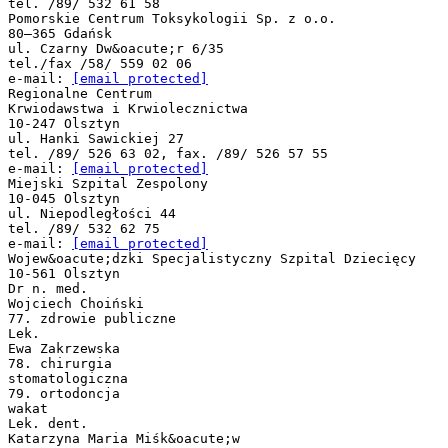
tel. /89/ 532 61 58
Pomorskie Centrum Toksykologii Sp. z o.o.
80–365 Gdańsk
ul. Czarny Dw&oacute;r 6/35
tel./fax /58/ 559 02 06
e-mail:
[email protected]
Regionalne Centrum
Krwiodawstwa i Krwiolecznictwa
10-247 Olsztyn
ul. Hanki Sawickiej 27
tel. /89/ 526 63 02, fax. /89/ 526 57 55
e-mail:
[email protected]
Miejski Szpital Zespolony
10-045 Olsztyn
ul. Niepodległości 44
tel. /89/ 532 62 75
e-mail:
[email protected]
Wojew&oacute;dzki Specjalistyczny Szpital Dziecięcy
10-561 Olsztyn
Dr n. med.
Wojciech Choiński
77. zdrowie publiczne
Lek.
Ewa Zakrzewska
78. chirurgia
stomatologiczna
79. ortodoncja
wakat
Lek. dent.
Katarzyna Maria Miśk&oacute;w