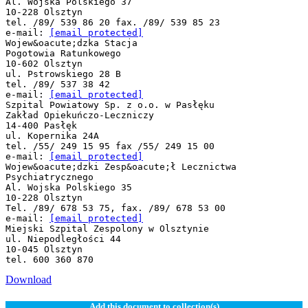
Al. Wojska Polskiego 37
10-228 Olsztyn
tel. /89/ 539 86 20 fax. /89/ 539 85 23
e-mail:
[email protected]
Wojew&oacute;dzka Stacja
Pogotowia Ratunkowego
10-602 Olsztyn
ul. Pstrowskiego 28 B
tel. /89/ 537 38 42
e-mail:
[email protected]
Szpital Powiatowy Sp. z o.o. w Pasłęku
Zakład Opiekuńczo-Leczniczy
14-400 Pasłęk
ul. Kopernika 24A
tel. /55/ 249 15 95 fax /55/ 249 15 00
e-mail:
[email protected]
Wojew&oacute;dzki Zesp&oacute;ł Lecznictwa
Psychiatrycznego
Al. Wojska Polskiego 35
10-228 Olsztyn
Tel. /89/ 678 53 75, fax. /89/ 678 53 00
e-mail:
[email protected]
Miejski Szpital Zespolony w Olsztynie
ul. Niepodległości 44
10-045 Olsztyn
Download
Add this document to collection(s)