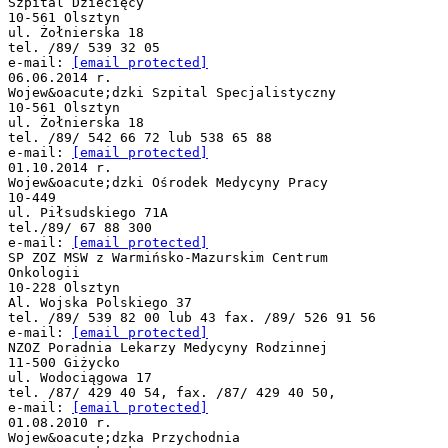
Szpital Dziecięcy
10-561 Olsztyn
ul. Żołnierska 18
tel. /89/ 539 32 05
e-mail:
[email protected]
06.06.2014 r.
Wojew&oacute;dzki Szpital Specjalistyczny
10-561 Olsztyn
ul. Żołnierska 18
tel. /89/ 542 66 72 lub 538 65 88
e-mail:
[email protected]
01.10.2014 r.
Wojew&oacute;dzki Ośrodek Medycyny Pracy
10-449
ul. Piłsudskiego 71A
tel./89/ 67 88 300
e-mail:
[email protected]
SP ZOZ MSW z Warmińsko-Mazurskim Centrum
Onkologii
10-228 Olsztyn
Al. Wojska Polskiego 37
tel. /89/ 539 82 00 lub 43 fax. /89/ 526 91 56
e-mail:
[email protected]
NZOZ Poradnia Lekarzy Medycyny Rodzinnej
11-500 Giżycko
ul. Wodociągowa 17
tel. /87/ 429 40 54, fax. /87/ 429 40 50,
e-mail:
[email protected]
01.08.2010 r.
Wojew&oacute;dzka Przychodnia