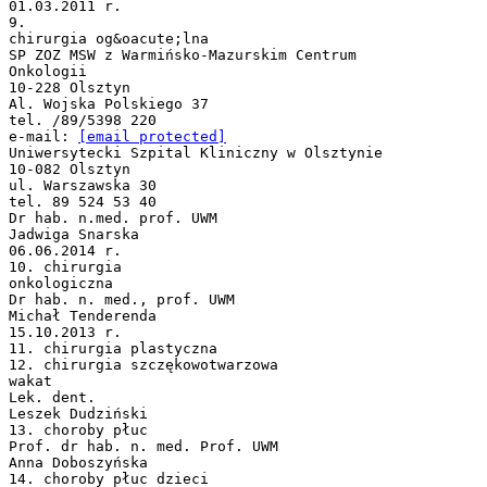
01.03.2011 r.
9.
chirurgia og&oacute;lna
SP ZOZ MSW z Warmińsko-Mazurskim Centrum
Onkologii
10-228 Olsztyn
Al. Wojska Polskiego 37
tel. /89/5398 220
e-mail:
[email protected]
Uniwersytecki Szpital Kliniczny w Olsztynie
10-082 Olsztyn
ul. Warszawska 30
tel. 89 524 53 40
Dr hab. n.med. prof. UWM
Jadwiga Snarska
06.06.2014 r.
10. chirurgia
onkologiczna
Dr hab. n. med., prof. UWM
Michał Tenderenda
15.10.2013 r.
11. chirurgia plastyczna
12. chirurgia szczękowotwarzowa
wakat
Lek. dent.
Leszek Dudziński
13. choroby płuc
Prof. dr hab. n. med. Prof. UWM
Anna Doboszyńska
14. choroby płuc dzieci