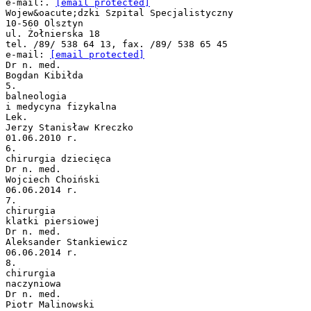
e-mail:.
[email protected]
Wojew&oacute;dzki Szpital Specjalistyczny
10-560 Olsztyn
ul. Żołnierska 18
tel. /89/ 538 64 13, fax. /89/ 538 65 45
e-mail:
[email protected]
Dr n. med.
Bogdan Kibiłda
5.
balneologia
i medycyna fizykalna
Lek.
Jerzy Stanisław Kreczko
01.06.2010 r.
6.
chirurgia dziecięca
Dr n. med.
Wojciech Choiński
06.06.2014 r.
7.
chirurgia
klatki piersiowej
Dr n. med.
Aleksander Stankiewicz
06.06.2014 r.
8.
chirurgia
naczyniowa
Dr n. med.
Piotr Malinowski