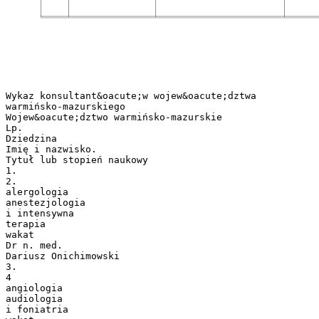
Wykaz konsultant&oacute;w wojew&oacute;dztwa
warmińsko-mazurskiego
Wojew&oacute;dztwo warmińsko-mazurskie
Lp.
Dziedzina
Imię i nazwisko.
Tytuł lub stopień naukowy
1.
2.
alergologia
anestezjologia
i intensywna
terapia
wakat
Dr n. med.
Dariusz Onichimowski
3.
4
angiologia
audiologia
i foniatria