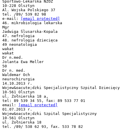
Sportowo-Lekarska NZOZ
10-228 Olsztyn
Al. Wojska Polskiego 37
tel. /89/ 539 82 98
e-mail:
[email protected]
46. mikrobiologia lekarska
Mgr
Jadwiga Ślusarska-Kopala
47. nefrologia
48. nefrologia dziecięca
49 neonatologia
wakat
wakat
Dr n.med.
Jolanta Ewa Meller
50
Dr n. med.
Waldemar Och
neurochirurgia
14.10.2013 r.
Wojew&oacute;dzki Specjalistyczny Szpital Dziecięcy
10-561 Olsztyn
ul. Żołnierska 18 a,
tel: 89 539 34 55, fax: 89 533 77 01
email:
[email protected]
01.07.2013 r.
Wojew&oacute;dzki Szpital Specjalistyczny
10-561 Olsztyn
ul. Żołnierska 18
tel. /89/ 538 62 93, fax. 533 78 82