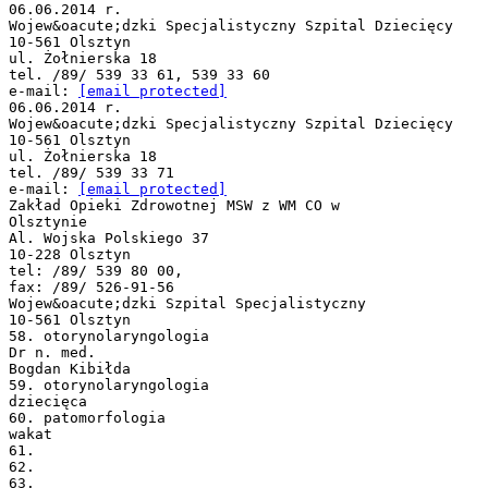
06.06.2014 r.
Wojew&oacute;dzki Specjalistyczny Szpital Dziecięcy
10-561 Olsztyn
ul. Żołnierska 18
tel. /89/ 539 33 61, 539 33 60
e-mail:
[email protected]
06.06.2014 r.
Wojew&oacute;dzki Specjalistyczny Szpital Dziecięcy
10-561 Olsztyn
ul. Żołnierska 18
tel. /89/ 539 33 71
e-mail:
[email protected]
Zakład Opieki Zdrowotnej MSW z WM CO w
Olsztynie
Al. Wojska Polskiego 37
10-228 Olsztyn
tel: /89/ 539 80 00,
fax: /89/ 526-91-56
Wojew&oacute;dzki Szpital Specjalistyczny
10-561 Olsztyn
58. otorynolaryngologia
Dr n. med.
Bogdan Kibiłda
59. otorynolaryngologia
dziecięca
60. patomorfologia
wakat
61.
62.
63.