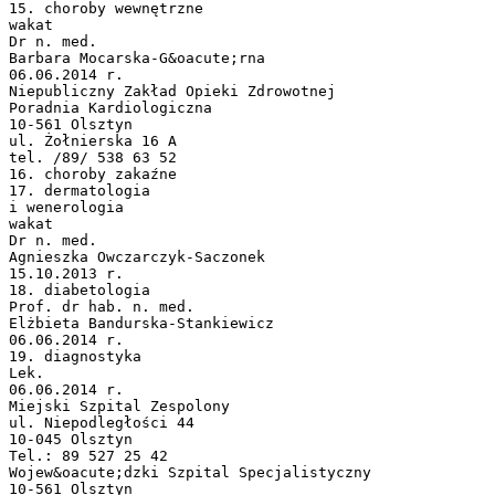
15. choroby wewnętrzne
wakat
Dr n. med.
Barbara Mocarska-G&oacute;rna
06.06.2014 r.
Niepubliczny Zakład Opieki Zdrowotnej
Poradnia Kardiologiczna
10-561 Olsztyn
ul. Żołnierska 16 A
tel. /89/ 538 63 52
16. choroby zakaźne
17. dermatologia
i wenerologia
wakat
Dr n. med.
Agnieszka Owczarczyk-Saczonek
15.10.2013 r.
18. diabetologia
Prof. dr hab. n. med.
Elżbieta Bandurska-Stankiewicz
06.06.2014 r.
19. diagnostyka
Lek.
06.06.2014 r.
Miejski Szpital Zespolony
ul. Niepodległości 44
10-045 Olsztyn
Tel.: 89 527 25 42
Wojew&oacute;dzki Szpital Specjalistyczny
10-561 Olsztyn