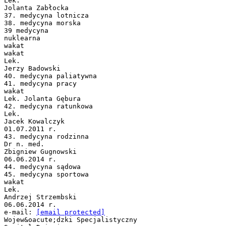
Lek.
Jolanta Zabłocka
37. medycyna lotnicza
38. medycyna morska
39 medycyna
nuklearna
wakat
wakat
Lek.
Jerzy Badowski
40. medycyna paliatywna
41. medycyna pracy
wakat
Lek. Jolanta Gębura
42. medycyna ratunkowa
Lek.
Jacek Kowalczyk
01.07.2011 r.
43. medycyna rodzinna
Dr n. med.
Zbigniew Gugnowski
06.06.2014 r.
44. medycyna sądowa
45. medycyna sportowa
wakat
Lek.
Andrzej Strzembski
06.06.2014 r.
e-mail:
[email protected]
Wojew&oacute;dzki Specjalistyczny