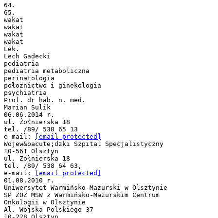
64.
65.
wakat
wakat
wakat
wakat
Lek.
Lech Gadecki
pediatria
pediatria metaboliczna
perinatologia
położnictwo i ginekologia
psychiatria
Prof. dr hab. n. med.
Marian Sulik
06.06.2014 r.
ul. Żołnierska 18
tel. /89/ 538 65 13
e-mail:
[email protected]
Wojew&oacute;dzki Szpital Specjalistyczny
10-561 Olsztyn
ul. Żołnierska 18
tel. /89/ 538 64 63,
e-mail:
[email protected]
01.08.2010 r.
Uniwersytet Warmińsko-Mazurski w Olsztynie
SP ZOZ MSW z Warmińsko-Mazurskim Centrum
Onkologii w Olsztynie
Al. Wojska Polskiego 37
10-228 Olsztyn