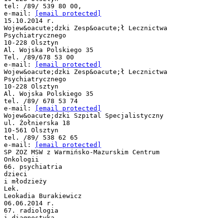
tel: /89/ 539 80 00,
e-mail:
[email protected]
15.10.2014 r.
Wojew&oacute;dzki Zesp&oacute;ł Lecznictwa
Psychiatrycznego
10-228 Olsztyn
Al. Wojska Polskiego 35
Tel. /89/678 53 00
e-mail:
[email protected]
Wojew&oacute;dzki Zesp&oacute;ł Lecznictwa
Psychiatrycznego
10-228 Olsztyn
Al. Wojska Polskiego 35
tel. /89/ 678 53 74
e-mail:
[email protected]
Wojew&oacute;dzki Szpital Specjalistyczny
ul. Żołnierska 18
10-561 Olsztyn
tel. /89/ 538 62 65
e-mail:
[email protected]
SP ZOZ MSW z Warmińsko-Mazurskim Centrum
Onkologii
66. psychiatria
dzieci
i młodzieży
Lek.
Leokadia Burakiewicz
06.06.2014 r.
67. radiologia
i diagnostyka