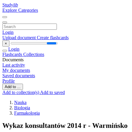
Study
lib
Explore Categories
Login
Upload document
Create flashcards
×
Login
Flashcards
Collections
Documents
Last activity
My documents
Saved documents
Profile
Add to ...
Add to collection(s)
Add to saved
Nauka
Biologia
Farmakologia
Wykaz konsultantów 2014 r - Warmińsko