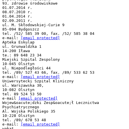
93. zdrowie środowiskowe
01.07.2014 r.
08.07.2010 r.
01.04.2014 r.
02.09.2011 r.
ul. M. Skłodowskiej-Curie 9
85-094 Bydgoszcz
tel. /52/ 585 39 00, fax. /52/ 585 38 04
e-mail:
[email protected]
Apteka Eskulap
ul. Grunwaldzka 1
14-200 Iława
te.: 89 648 23 34
Miejski Szpital Zespolony
10-045 Olsztyn
ul. Niepodległości 44
tel. /89/ 527 43 66, fax. /89/ 533 62 53
e-mail:
[email protected]
Uniwersytecki Szpital Kliniczny
ul. Warszawska 30,
10-082 Olsztyn
tel. 89 524 53 50
e-mail
[email protected]
Wojew&oacute;dzki Zesp&oacute;ł Lecznictwa
Psychiatrycznego
Al. Wojska Polskiego 35
10-228 Olsztyn
tel. /89/ 678 53 48
e-mail:
[email protected]
wakat