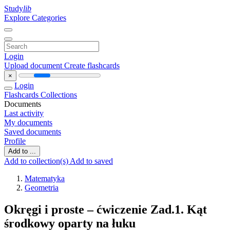
Study
lib
Explore Categories
Login
Upload document
Create flashcards
×
Login
Flashcards
Collections
Documents
Last activity
My documents
Saved documents
Profile
Add to ...
Add to collection(s)
Add to saved
Matematyka
Geometria
Okręgi i proste – ćwiczenie Zad.1. Kąt
środkowy oparty na łuku