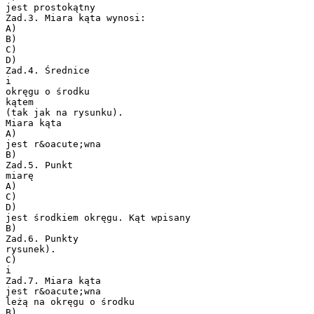
jest prostokątny
Zad.3. Miara kąta wynosi:
A)
B)
C)
D)
Zad.4. Średnice
i
okręgu o środku
kątem
(tak jak na rysunku).
Miara kąta
A)
jest r&oacute;wna
B)
Zad.5. Punkt
miarę
A)
C)
D)
jest środkiem okręgu. Kąt wpisany
B)
Zad.6. Punkty
rysunek).
C)
i
Zad.7. Miara kąta
jest r&oacute;wna
leżą na okręgu o środku
B)