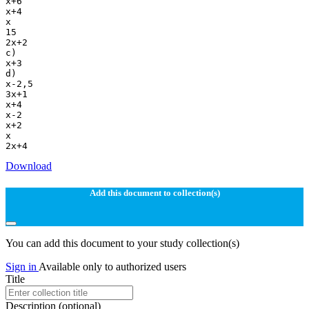
x+6
x+4
x
15
2x+2
c)
x+3
d)
x-2,5
3x+1
x+4
x-2
x+2
x
Download
Add this document to collection(s)
You can add this document to your study collection(s)
Sign in
Available only to authorized users
Title
Description
(optional)