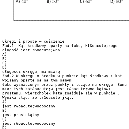
Okręgi i proste – ćwiczenie
Zad.1. Kąt środkowy oparty na łuku, kt&oacute;rego
długość jest r&oacute;wna
A)
B)
C)
D)
długości okręgu, ma miarę:
Zad.2.W okręgu o środku w punkcie kąt środkowy i kąt
wpisany oparte są na tym samym
łuku wyznaczonym przez punkty i leżące na okręgu. Suma
miar tych kąt&oacute;w jest r&oacute;wna kątowi
prostemu. Wierzchołek kąta znajduje się w punkcie .
Wynika stąd, że tr&oacute;jkąt:
A)
jest r&oacute;wnoboczny
B)
jest prostokątny
C)
jest r&oacute;wnoboczny
D)