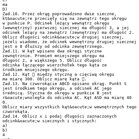
ma
D)
Zad.10. Przez okrąg poprowadzono dwie sieczne,
kt&oacute;re przecięły się na zewnątrz tego okręgu
w punkcie P. Odcinek leżący wewnątrz okręgu
(wewnętrzny) pierwszej siecznej ma długość 3, a jej
odcinek leżący na zewnątrz (zewnętrzny) ma długość 2.
Oblicz długości odcink&oacute;w drugiej siecznej,
jeżeli wiadomo, że odcinek wewnętrzny drugiej siecznej
jest o 8 dłuższy od odcinka zewnętrznego.
Zad.11. W kąt wpisano dwa okręgi styczne
zewnętrznie. Promień mniejszego okręgu ma
długość 2, a większego 5. Oblicz długość
odcinka łączącego wierzchołek tego kąta ze
środkiem mniejszego okręgu.
Zad.12. Kąt  między styczną a cięciwą okręgu
ma miarę 300. Oblicz miarę kąta .
Zad.13. Na czworokącie ABCD opisano okrąg. Punkt S
jest środkiem tego okręgu, a odcinek AC jego
średnicą. Styczna do okręgu w punkcie B jest
r&oacute;wnoległa do odcinka AC. Kąt ASD ma miarę 40
0.
Oblicz miary wszystkich kąt&oacute;w wewnętrznych tego
czworokąta.
Zad.14. Oblicz x i podaj długości zaznaczonych
odcink&oacute;w siecznych i stycznych:
a)
b)
4