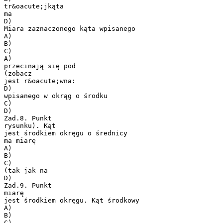
tr&oacute;jkąta
ma
D)
Miara zaznaczonego kąta wpisanego
A)
B)
C)
A)
przecinają się pod
(zobacz
jest r&oacute;wna:
D)
wpisanego w okrąg o środku
C)
D)
Zad.8. Punkt
rysunku). Kąt
jest środkiem okręgu o średnicy
ma miarę
A)
B)
C)
(tak jak na
D)
Zad.9. Punkt
miarę
jest środkiem okręgu. Kąt środkowy
A)
B)
C)