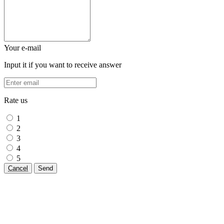
Your e-mail
Input it if you want to receive answer
Rate us
1
2
3
4
5
Cancel
Send