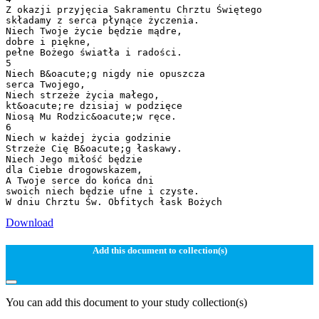
Z okazji przyjęcia Sakramentu Chrztu Świętego
składamy z serca płynące życzenia.
Niech Twoje życie będzie mądre,
dobre i piękne,
pełne Bożego światła i radości.
5
Niech B&oacute;g nigdy nie opuszcza
serca Twojego,
Niech strzeże życia małego,
kt&oacute;re dzisiaj w podzięce
Niosą Mu Rodzic&oacute;w ręce.
6
Niech w każdej życia godzinie
Strzeże Cię B&oacute;g łaskawy.
Niech Jego miłość będzie
dla Ciebie drogowskazem,
A Twoje serce do końca dni
swoich niech będzie ufne i czyste.
Download
Add this document to collection(s)
You can add this document to your study collection(s)