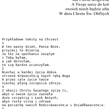
Przykładowe teksty na Chrzest
1
W ten ważny dzień, Panie Boże,
przyjmij to dziecię.
Ja też na spotkaniu świętym
z Tobą byłam,
a jak dorosłam,
to się bardzo ucieszyłam.
2
Niechaj w każdej życia dobie
strzeże dr&oacute;g twych ręką Boga
A przez cale życie twoje
niechaj płyną szczęścia zdroje.
3
Z okazji Chrztu Świętego życzę Ci,
abyś w swoim życiu zaznała
dużo szczęścia i Łask Bożych;
abyś rosła silna i zdrowa
na pociechę swoich Rodzic&oacute;w i Dziadk&oacute;w.
4