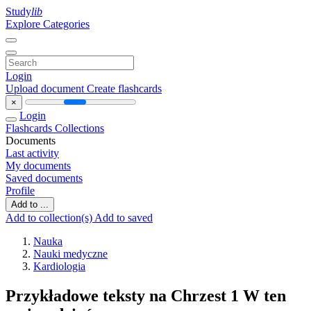
Study
lib
Explore Categories
Login
Upload document
Create flashcards
×
Login
Flashcards
Collections
Documents
Last activity
My documents
Saved documents
Profile
Add to ...
Add to collection(s)
Add to saved
Nauka
Nauki medyczne
Kardiologia
Przykładowe teksty na Chrzest 1 W ten