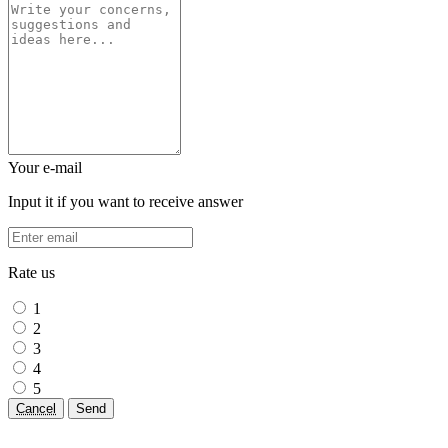
Your e-mail
Input it if you want to receive answer
Rate us
1
2
3
4
5
Cancel
Send